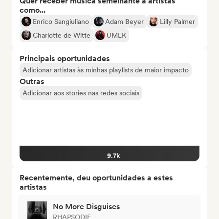
Quer receber música semelhante a artistas
como...
Enrico Sangiuliano
Adam Beyer
Lilly Palmer
Charlotte de Witte
UMEK
Principais oportunidades
Adicionar artistas às minhas playlists de maior impacto
Outras
Adicionar aos stories nas redes sociais
9.7k
Recentemente, deu oportunidades a estes
artistas
No More Disguises
RHAPSODIE