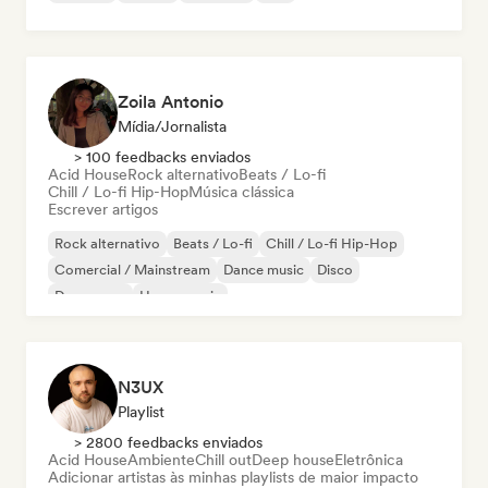
Zoila Antonio
Mídia/Jornalista
> 100 feedbacks enviados
Acid House
Rock alternativo
Beats / Lo-fi
Chill / Lo-fi Hip-Hop
Música clássica
Escrever artigos
Rock alternativo
Beats / Lo-fi
Chill / Lo-fi Hip-Hop
Comercial / Mainstream
Dance music
Disco
Dream pop
House music
N3UX
Playlist
> 2800 feedbacks enviados
Acid House
Ambiente
Chill out
Deep house
Eletrônica
Adicionar artistas às minhas playlists de maior impacto