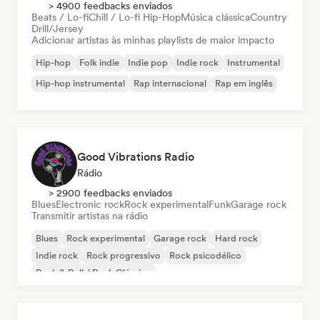
> 4900 feedbacks enviados
Beats / Lo-fi
Chill / Lo-fi Hip-Hop
Música clássica
Country
Drill/Jersey
Adicionar artistas às minhas playlists de maior impacto
Hip-hop
Folk indie
Indie pop
Indie rock
Instrumental
Hip-hop instrumental
Rap internacional
Rap em inglês
Good Vibrations Radio
Rádio
> 2900 feedbacks enviados
Blues
Electronic rock
Rock experimental
Funk
Garage rock
Transmitir artistas na rádio
Blues
Rock experimental
Garage rock
Hard rock
Indie rock
Rock progressivo
Rock psicodélico
Rock & Roll / Rock Clássico