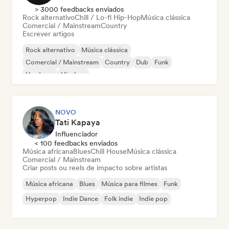
> 3000 feedbacks enviados
Rock alternativo
Chill / Lo-fi Hip-Hop
Música clássica
Comercial / Mainstream
Country
Escrever artigos
Rock alternativo
Música clássica
Comercial / Mainstream
Country
Dub
Funk
Hardcore
Hip-hop
NOVO
Tati Kapaya
Influenciador
< 100 feedbacks enviados
Música africana
Blues
Chill House
Música clássica
Comercial / Mainstream
Criar posts ou reels de impacto sobre artistas
Música africana
Blues
Música para filmes
Funk
Hyperpop
Indie Dance
Folk indie
Indie pop