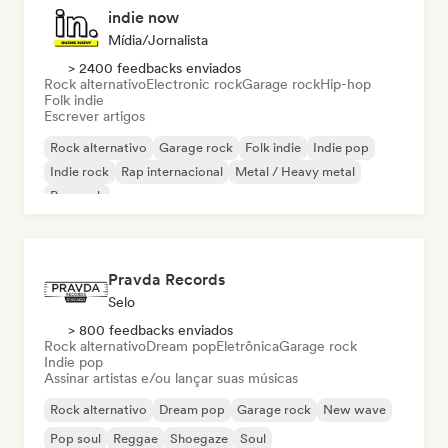
indie now
Mídia/Jornalista
> 2400 feedbacks enviados
Rock alternativo
Electronic rock
Garage rock
Hip-hop
Folk indie
Escrever artigos
Rock alternativo
Garage rock
Folk indie
Indie pop
Indie rock
Rap internacional
Metal / Heavy metal
Pop rock
Pravda Records
Selo
> 800 feedbacks enviados
Rock alternativo
Dream pop
Eletrônica
Garage rock
Indie pop
Assinar artistas e/ou lançar suas músicas
Rock alternativo
Dream pop
Garage rock
New wave
Pop soul
Reggae
Shoegaze
Soul