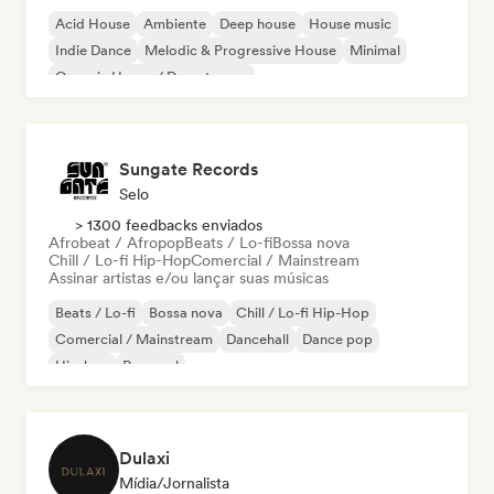
Acid House
Ambiente
Deep house
House music
Indie Dance
Melodic & Progressive House
Minimal
Organic House / Downtempo
Sungate Records
Selo
> 1300 feedbacks enviados
Afrobeat / Afropop
Beats / Lo-fi
Bossa nova
Chill / Lo-fi Hip-Hop
Comercial / Mainstream
Assinar artistas e/ou lançar suas músicas
Beats / Lo-fi
Bossa nova
Chill / Lo-fi Hip-Hop
Comercial / Mainstream
Dancehall
Dance pop
Hip-hop
Pop soul
Dulaxi
Mídia/Jornalista