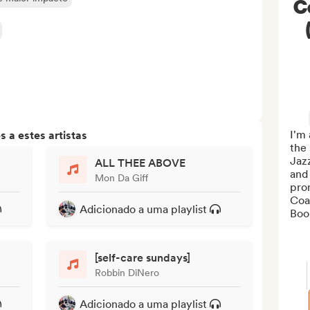
C
I'm 
 a estes artistas
the
Jazz
ALL THEE ABOVE
and
Mon Da Giff
pro
Coas
Adicionado a uma playlist
Boo
[self-care sundays]
Robbin DiNero
Adicionado a uma playlist