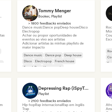
Tommy Menger
Sincronização
Booker, Playlist
> 1800 feedbacks enviados
Dance music
Dance pop
Deep house
Disco
Roc
Electropop
Mús
tas
Achar ou propor oportunidades de
Cou
eventos ao vivo aos artistas
Escr
Adicionar artistas às minhas playlists de
maior impacto
Roc
Dance music
Dance pop
Deep house
Co
Disco
Electropop
French house
co
Fu
French Pop
House music
Depressing Rap (iSpyTunes)
Playlist
> 2100 feedbacks enviados
am
Hip-hop
Rap internacional
Rap em inglês
Afr
Trap
Ame