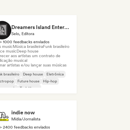
Dreamers Island Entertainment
Selo, Editora
> 1000 feedbacks enviados
s music
Música brasileira
Funk brasileiro
ce music
Deep house
recer aos artistas um contrato de
licação musical
nar artistas e/ou lançar suas músicas
k brasileiro
Deep house
Eletrônica
ectropop
Future house
Hip-hop
use music
Tech House
indie now
Mídia/Jornalista
> 2400 feedbacks enviados