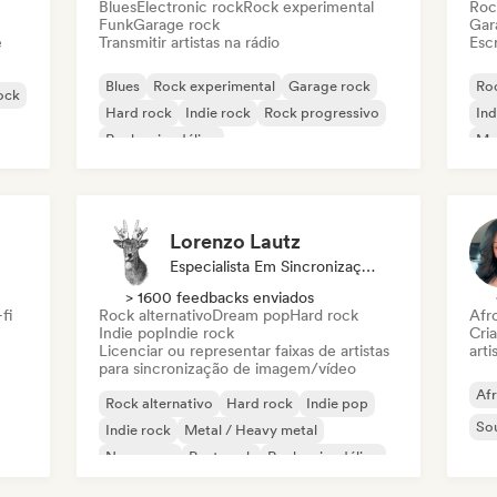
Blues
Electronic rock
Rock experimental
Roc
Funk
Garage rock
Gar
e
Transmitir artistas na rádio
Escr
Blues
Rock experimental
Garage rock
Roc
rock
Hard rock
Indie rock
Rock progressivo
Ind
Rock psicodélico
Met
Rock & Roll / Rock Clássico
Lorenzo Lautz
Especialista Em Sincronização
> 1600 feedbacks enviados
fi
Rock alternativo
Dream pop
Hard rock
Afr
Indie pop
Indie rock
Cri
Licenciar ou representar faixas de artistas
arti
para sincronização de imagem/vídeo
Af
Rock alternativo
Hard rock
Indie pop
So
Indie rock
Metal / Heavy metal
New wave
Post punk
Rock psicodélico