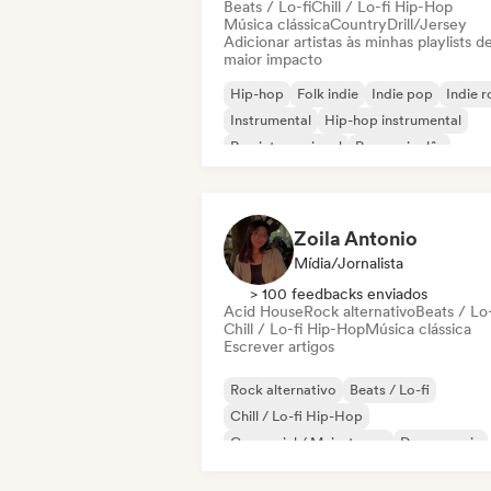
Beats / Lo-fi
Chill / Lo-fi Hip-Hop
Música clássica
Country
Drill/Jersey
Adicionar artistas às minhas playlists d
maior impacto
Hip-hop
Folk indie
Indie pop
Indie 
Instrumental
Hip-hop instrumental
Rap internacional
Rap em inglês
Zoila Antonio
Mídia/Jornalista
> 100 feedbacks enviados
Acid House
Rock alternativo
Beats / Lo-
Chill / Lo-fi Hip-Hop
Música clássica
Escrever artigos
Rock alternativo
Beats / Lo-fi
Chill / Lo-fi Hip-Hop
Comercial / Mainstream
Dance music
Disco
Dream pop
House music