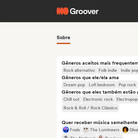
Sobre
Gêneros aceitos mais frequente
Rock alternativo
Folk indie
Indie po
Gêneros que ele/ela ama
Dream pop
Lofi bedroom
Pop rock
Gêneros que eles também estão 
Chill out
Electronic rock
Electropop
Rock & Roll / Rock Clássico
Quer receber música semelhante a
Foals
The Lumineers
Silv