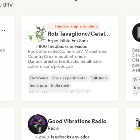
de BRV
Feedback aprofundado
RAP FRANÇAIS 2026 🔥🇫🇷 (Way Records)
Rob Tavaglione/Catalyst Recording
Especialista Em Som
> 800 feedbacks enviados
Hop
Bas
Rock alternativo
Comercial / Mainstream
Dan
Country
Dream pop
Eletrônica
Ofe
Dar aos artistas feedbacks detalhados
e
pub
sobre o som/produção
Assi
Eletrônica
Rock experimental
Folk indie
Fun
Indie pop
Indie rock
El
Metal / Heavy metal
Post punk
Ho
Rock & Roll / Rock Clássico
Good Vibrations Radio
Rádio
> 2900 feedbacks enviados