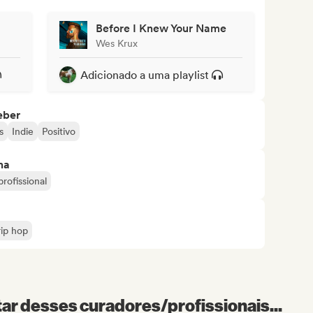
Before I Knew Your Name
Wes Krux
Adicionado a uma playlist
eber
s
Indie
Positivo
ma
rofissional
rip hop
r desses curadores/profissionais...