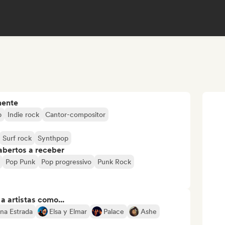
mente
p
Indie rock
Cantor-compositor
Surf rock
Synthpop
abertos a receber
Pop Punk
Pop progressivo
Punk Rock
 artistas como...
ana Estrada
Elsa y Elmar
Palace
Ashe