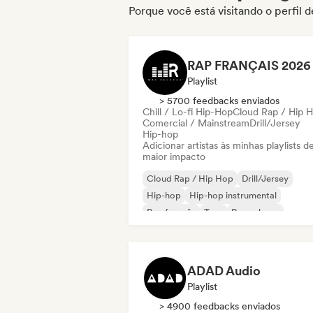
Porque você está visitando o perfil 
Playlist
> 5700 feedbacks enviados
Chill / Lo-fi Hip-Hop
Cloud Rap / Hip 
Comercial / Mainstream
Drill/Jersey
Hip-hop
Adicionar artistas às minhas playlists d
maior impacto
Cloud Rap / Hip Hop
Drill/Jersey
Hip-hop
Hip-hop instrumental
Rap francês
Trap
Pop urbano
Chill / Lo-fi Hip-Hop
ADAD Audio
Playlist
> 4900 feedbacks enviados