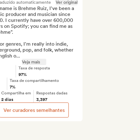
raduzido automaticamente
Ver original
name is Brehme Ruiz, I've been a 
ic producer and musician since 
. I currently have over 600,000 
s on Spotify; you can find me as 
hme".

or genres, I'm really into indie, 
rground, pop, and folk, whether 
nglish o...
Veja mais
Taxa de resposta
97%
Taxa de compartilhamento
7%
Compartilha em
Respostas dadas
2 dias
3,397
Ver curadores semelhantes