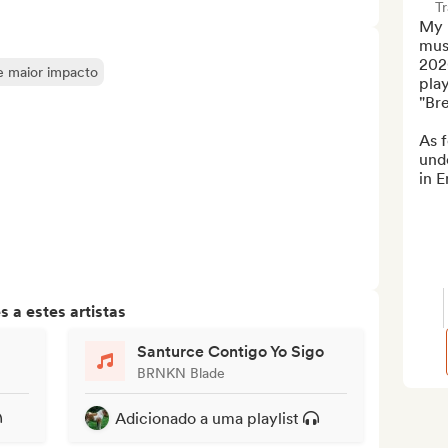
T
My 
mus
2020
de maior impacto
play
"Bre
As f
unde
in E
 a estes artistas
Santurce Contigo Yo Sigo
BRNKN Blade
Adicionado a uma playlist