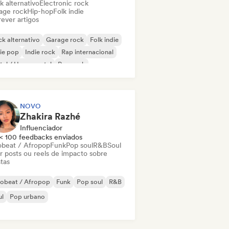
k alternativo
Electronic rock
age rock
Hip-hop
Folk indie
ever artigos
k alternativo
Garage rock
Folk indie
ie pop
Indie rock
Rap internacional
al / Heavy metal
Pop rock
NOVO
Zhakira Razhé
Influenciador
< 100 feedbacks enviados
obeat / Afropop
Funk
Pop soul
R&B
Soul
ar posts ou reels de impacto sobre
stas
robeat / Afropop
Funk
Pop soul
R&B
ul
Pop urbano