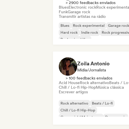
> 2900 feedbacks enviados
Blues
Electronic rock
Rock experimenta
Funk
Garage rock
Transmitir artistas na rádio
Blues
Rock experimental
Garage roc
Hard rock
Indie rock
Rock progressi
Rock psicodélico
Rock & Roll / Rock Clássico
Zoila Antonio
Mídia/Jornalista
> 100 feedbacks enviados
Acid House
Rock alternativo
Beats / Lo-
Chill / Lo-fi Hip-Hop
Música clássica
Escrever artigos
Rock alternativo
Beats / Lo-fi
Chill / Lo-fi Hip-Hop
Comercial / Mainstream
Dance music
Disco
Dream pop
House music