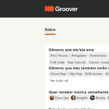
Sobre
Gêneros que ele/ela ama
Afro House / Amapiano
Americana
Folk indie
Rap francês
Cantor-comp
Gêneros que eles também estão 
Cloud Rap / Hip Hop
Drill/Jersey
El
Ver tudo +4
Quer receber música semelhante a
Dua Lipa
Angèle
Booba