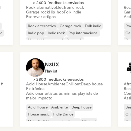
> 2400 feedbacks enviados
l
Rock alternativo
Electronic rock
Roc
Garage rock
Hip-hop
Folk indie
Gar
Escrever artigos
Assi
k
Rock alternativo
Garage rock
Folk indie
Roc
vo
Indie pop
Indie rock
Rap internacional
Ga
Metal / Heavy metal
Pop rock
Re
N3UX
Playlist
> 2800 feedbacks enviados
fi
Acid House
Ambiente
Chill out
Deep house
Afr
Eletrônica
Bos
Adicionar artistas às minhas playlists de
Com
maior impacto
Assi
Acid House
Ambiente
Deep house
Bea
House music
Indie Dance
Chi
Melodic & Progressive House
Minimal
Co
Organic House / Downtempo
Da