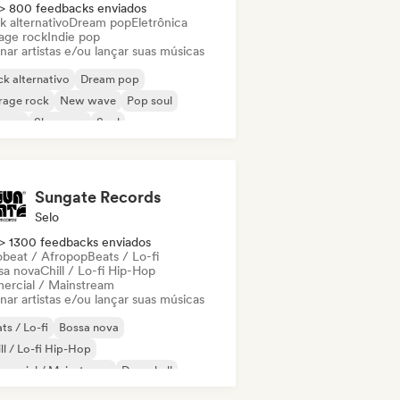
> 800 feedbacks enviados
k alternativo
Dream pop
Eletrônica
age rock
Indie pop
nar artistas e/ou lançar suas músicas
k alternativo
Dream pop
rage rock
New wave
Pop soul
ggae
Shoegaze
Soul
Sungate Records
Selo
> 1300 feedbacks enviados
obeat / Afropop
Beats / Lo-fi
sa nova
Chill / Lo-fi Hip-Hop
ercial / Mainstream
nar artistas e/ou lançar suas músicas
ts / Lo-fi
Bossa nova
ll / Lo-fi Hip-Hop
mercial / Mainstream
Dancehall
nce pop
Hip-hop
Pop soul