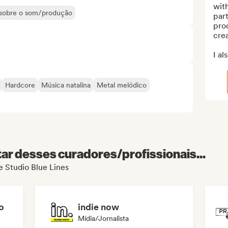
with
s sobre o som/produção
part
prod
crea
I al
Hardcore
Música natalina
Metal melódico
r desses curadores/profissionais...
e Studio Blue Lines
o
indie now
Mídia/Jornalista