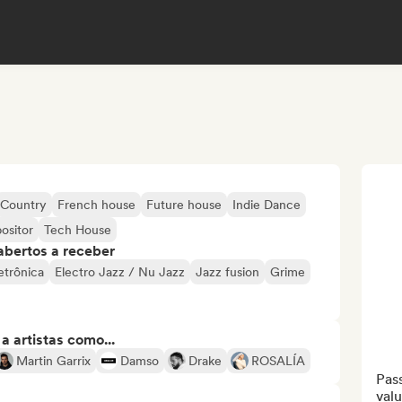
Country
French house
Future house
Indie Dance
ositor
Tech House
abertos a receber
etrônica
Electro Jazz / Nu Jazz
Jazz fusion
Grime
 artistas como...
Martin Garrix
Damso
Drake
ROSALÍA
Pass
valu