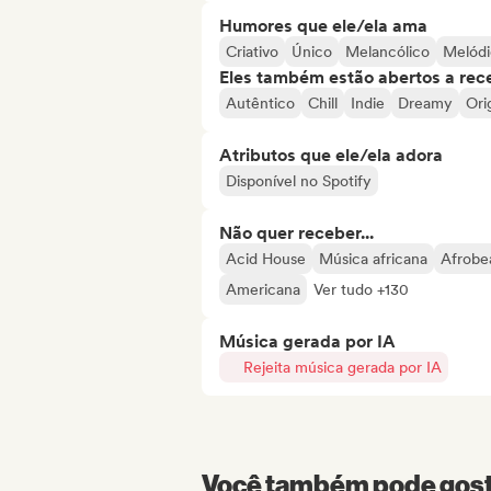
Humores que ele/ela ama
Criativo
Único
Melancólico
Melód
Eles também estão abertos a rec
Autêntico
Chill
Indie
Dreamy
Ori
Atributos que ele/ela adora
Disponível no Spotify
Não quer receber...
Acid House
Música africana
Afrobe
Americana
Ver tudo +130
Música gerada por IA
Rejeita música gerada por IA
Você também pode gosta