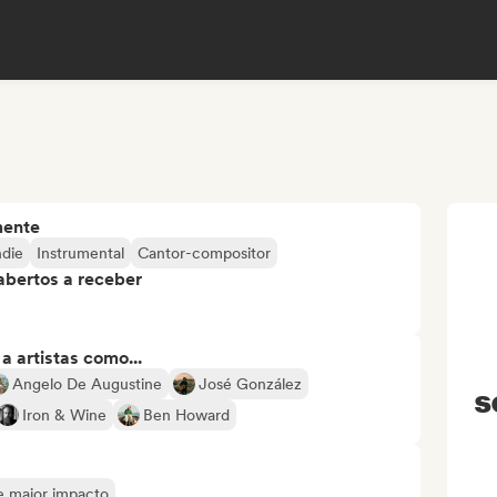
mente
ndie
Instrumental
Cantor-compositor
abertos a receber
 artistas como...
Angelo De Augustine
José González
s
Iron & Wine
Ben Howard
de maior impacto