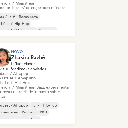
ercial / Mainstream
nar artistas e/ou lançar suas músicas
ts / Lo-fi
Bossa nova
ll / Lo-fi Hip-Hop
mercial / Mainstream
Dancehall
nce pop
Hip-hop
Pop soul
NOVO
Zhakira Razhé
Influenciador
< 100 feedbacks enviados
obeat / Afropop
o House / Amapiano
l / Lo-fi Hip-Hop
ercial / Mainstream
Jazz experimental
ar posts ou reels de impacto sobre
stas
robeat / Afropop
Funk
Hip-hop
zz moderno
Pop soul
R&B
ntor-compositor
Soul