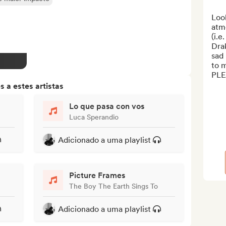
Look
atmo
(i.e
Drak
sad 
to m
PLE
 a estes artistas
Lo que pasa con vos
Luca Sperandio
Adicionado a uma playlist
Picture Frames
The Boy The Earth Sings To
Adicionado a uma playlist