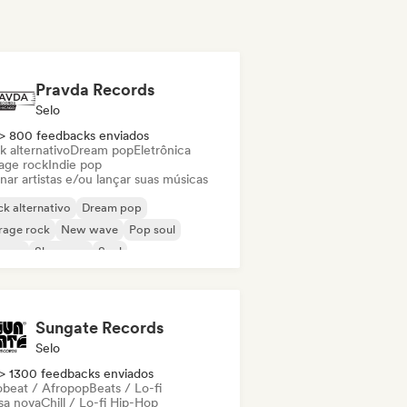
Pravda Records
Selo
> 800 feedbacks enviados
k alternativo
Dream pop
Eletrônica
age rock
Indie pop
nar artistas e/ou lançar suas músicas
k alternativo
Dream pop
rage rock
New wave
Pop soul
ggae
Shoegaze
Soul
Sungate Records
Selo
> 1300 feedbacks enviados
obeat / Afropop
Beats / Lo-fi
sa nova
Chill / Lo-fi Hip-Hop