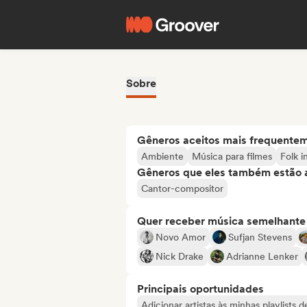
Sobre
Gêneros aceitos mais frequente
Ambiente
Música para filmes
Folk i
Gêneros que eles também estão 
Cantor-compositor
Quer receber música semelhante a
Novo Amor
Sufjan Stevens
Nick Drake
Adrianne Lenker
Principais oportunidades
Adicionar artistas às minhas playlists 