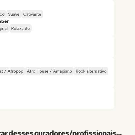
ico
Suave
Cativante
eber
ginal
Relaxante
at / Afropop
Afro House / Amapiano
Rock alternativo
r desses curadores/profissionais...