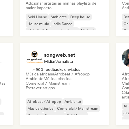
Adicionar artistas às minhas playlists de
Com
maior impacto
Assi
Acid House
Ambiente
Deep house
Bea
House music
Indie Dance
Chi
Melodic & Progressive House
Minimal
Co
Organic House / Downtempo
Da
songweb.net
Sincronização
Mídia/Jornalista
> 900 feedbacks enviados
Música africana
Afrobeat / Afropop
Afr
Ambiente
Música clássica
Afr
tas
Comercial / Mainstream
Chil
Escrever artigos
Com
Cri
arti
Afrobeat / Afropop
Ambiente
Af
Música clássica
Comercial / Mainstream
Ja
co
Country
Dance pop
Drill/Jersey
Ca
Hip-hop