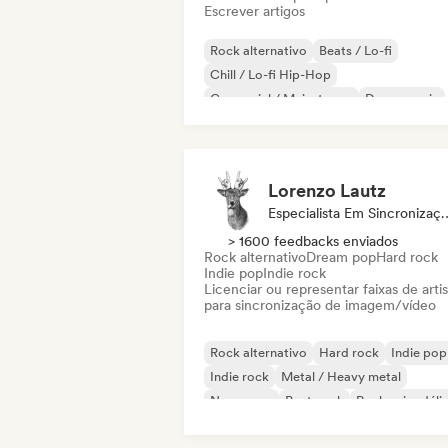
Escrever artigos
Rock alternativo
Beats / Lo-fi
Chill / Lo-fi Hip-Hop
Comercial / Mainstream
Dance music
Disco
Dream pop
House music
Lorenzo Lautz
Especialista Em 
> 1600 feedbacks enviados
Rock alternativo
Dream pop
Hard rock
Indie pop
Indie rock
Licenciar ou representar faixas de artis
para sincronização de imagem/vídeo
Rock alternativo
Hard rock
Indie pop
Indie rock
Metal / Heavy metal
New wave
Post punk
Rock psicodéli