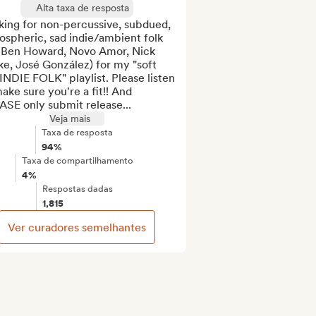
Alta taxa de resposta
ing for non-percussive, subdued, 
spheric, sad indie/ambient folk 
. Ben Howard, Novo Amor, Nick 
e, José González) for my "soft 
INDIE FOLK" playlist. Please listen 
ake sure you're a fit!! And 
ASE only submit release...
Veja mais
Taxa de resposta
94%
Taxa de compartilhamento
4%
Respostas dadas
1,815
Ver curadores semelhantes