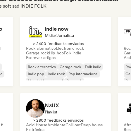
de soft sad INDIE FOLK
o
indie now
Mídia/Jornalista
> 2400 feedbacks enviados
l
Rock alternativo
Electronic rock
Roc
Garage rock
Hip-hop
Folk indie
Gar
Escrever artigos
Assi
k
Rock alternativo
Garage rock
Folk indie
Roc
vo
Indie pop
Indie rock
Rap internacional
Ga
Metal / Heavy metal
Pop rock
Re
N3UX
Playlist
> 2800 feedbacks enviados
fi
Acid House
Ambiente
Chill out
Deep house
Afr
Eletrônica
Bos