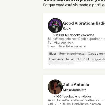
Porque você está visitando o perfil 
Good Vibrations Radi
Rádio
> 2900 feedbacks enviados
Blues
Electronic rock
Rock experimenta
Funk
Garage rock
Transmitir artistas na rádio
Blues
Rock experimental
Garage roc
Hard rock
Indie rock
Rock progressi
Rock psicodélico
Rock & Roll / Rock Clássico
Zoila Antonio
Mídia/Jornalista
> 100 feedbacks enviados
Acid House
Rock alternativo
Beats / Lo-
Chill / Lo-fi Hip-Hop
Música clássica