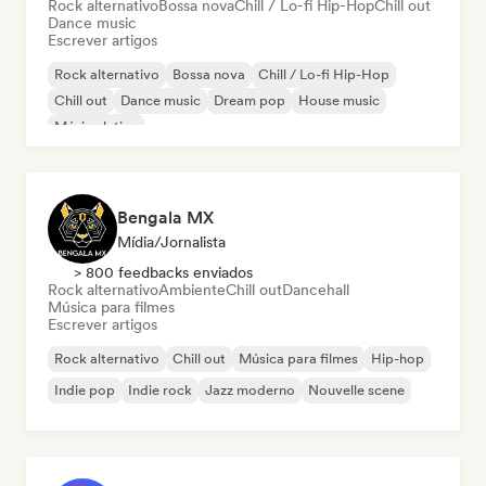
Rock alternativo
Bossa nova
Chill / Lo-fi Hip-Hop
Chill out
Dance music
Escrever artigos
Rock alternativo
Bossa nova
Chill / Lo-fi Hip-Hop
Chill out
Dance music
Dream pop
House music
Música latina
Bengala MX
Mídia/Jornalista
> 800 feedbacks enviados
Rock alternativo
Ambiente
Chill out
Dancehall
Música para filmes
Escrever artigos
Rock alternativo
Chill out
Música para filmes
Hip-hop
Indie pop
Indie rock
Jazz moderno
Nouvelle scene