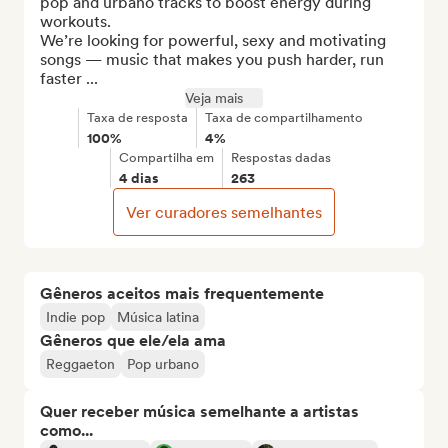
pop and urbano tracks to boost energy during 
workouts.

We’re looking for powerful, sexy and motivating 
songs — music that makes you push harder, run 
faster ...
Veja mais
Taxa de resposta
Taxa de compartilhamento
100%
4%
Compartilha em
Respostas dadas
4 dias
263
Ver curadores semelhantes
Gêneros aceitos mais frequentemente
Indie pop
Música latina
Gêneros que ele/ela ama
Reggaeton
Pop urbano
Quer receber música semelhante a artistas
como...