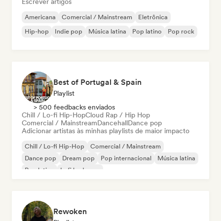
Escrever artigos
Americana
Comercial / Mainstream
Eletrônica
Hip-hop
Indie pop
Música latina
Pop latino
Pop rock
Best of Portugal & Spain
Playlist
> 500 feedbacks enviados
Chill / Lo-fi Hip-Hop
Cloud Rap / Hip Hop
Comercial / Mainstream
Dancehall
Dance pop
Adicionar artistas às minhas playlists de maior impacto
Chill / Lo-fi Hip-Hop
Comercial / Mainstream
Dance pop
Dream pop
Pop internacional
Música latina
Pop latino
Lofi bedroom
Rewoken