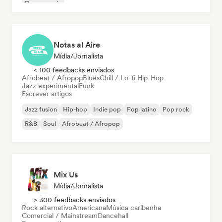
Dance music
Notas al Aire
Mídia/Jornalista
< 100 feedbacks enviados
Afrobeat / Afropop
Blues
Chill / Lo-fi Hip-Hop
Jazz experimental
Funk
Escrever artigos
Jazz fusion
Hip-hop
Indie pop
Pop latino
Pop rock
R&B
Soul
Afrobeat / Afropop
Mix Us
Mídia/Jornalista
> 300 feedbacks enviados
Rock alternativo
Americana
Música caribenha
Comercial / Mainstream
Dancehall