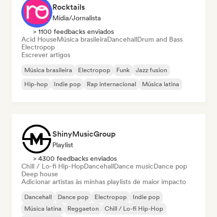
Rocktails
Mídia/Jornalista
> 1100 feedbacks enviados
Acid House
Música brasileira
Dancehall
Drum and Bass
Electropop
Escrever artigos
Música brasileira
Electropop
Funk
Jazz fusion
Hip-hop
Indie pop
Rap internacional
Música latina
ShinyMusicGroup
Playlist
> 4300 feedbacks enviados
Chill / Lo-fi Hip-Hop
Dancehall
Dance music
Dance pop
Deep house
Adicionar artistas às minhas playlists de maior impacto
Dancehall
Dance pop
Electropop
Indie pop
Música latina
Reggaeton
Chill / Lo-fi Hip-Hop