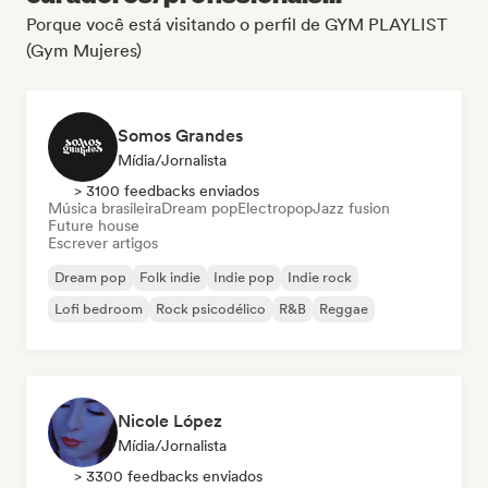
Porque você está visitando o perfil de GYM PLAYLIST
(Gym Mujeres)
Somos Grandes
Mídia/Jornalista
> 3100 feedbacks enviados
Música brasileira
Dream pop
Electropop
Jazz fusion
Future house
Escrever artigos
Dream pop
Folk indie
Indie pop
Indie rock
Lofi bedroom
Rock psicodélico
R&B
Reggae
Nicole López
Mídia/Jornalista
> 3300 feedbacks enviados