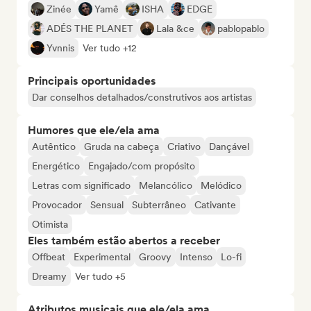
Zinée
Yamê
ISHA
EDGE
ADÉS THE PLANET
Lala &ce
pablopablo
Yvnnis
Ver tudo +12
Principais oportunidades
Dar conselhos detalhados/construtivos aos artistas
Humores que ele/ela ama
Autêntico
Gruda na cabeça
Criativo
Dançável
Energético
Engajado/com propósito
Letras com significado
Melancólico
Melódico
Provocador
Sensual
Subterrâneo
Cativante
Otimista
Eles também estão abertos a receber
Offbeat
Experimental
Groovy
Intenso
Lo-fi
Dreamy
Ver tudo +5
Atributos musicais que ele/ela ama