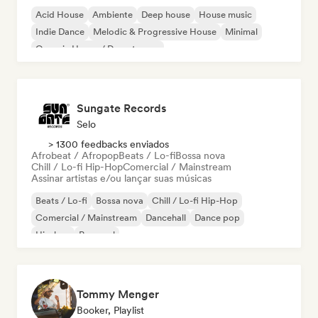
Acid House
Ambiente
Deep house
House music
Indie Dance
Melodic & Progressive House
Minimal
Organic House / Downtempo
Sungate Records
Selo
> 1300 feedbacks enviados
Afrobeat / Afropop
Beats / Lo-fi
Bossa nova
Chill / Lo-fi Hip-Hop
Comercial / Mainstream
Assinar artistas e/ou lançar suas músicas
Beats / Lo-fi
Bossa nova
Chill / Lo-fi Hip-Hop
Comercial / Mainstream
Dancehall
Dance pop
Hip-hop
Pop soul
Tommy Menger
Booker, Playlist