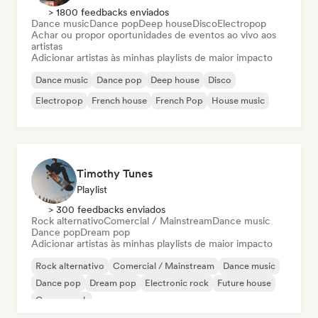
> 1800 feedbacks enviados
Dance music
Dance pop
Deep house
Disco
Electropop
Achar ou propor oportunidades de eventos ao vivo aos
artistas
Adicionar artistas às minhas playlists de maior impacto
Dance music
Dance pop
Deep house
Disco
Electropop
French house
French Pop
House music
Timothy Tunes
Playlist
> 300 feedbacks enviados
Rock alternativo
Comercial / Mainstream
Dance music
Dance pop
Dream pop
Adicionar artistas às minhas playlists de maior impacto
Rock alternativo
Comercial / Mainstream
Dance music
Dance pop
Dream pop
Electronic rock
Future house
Garage rock