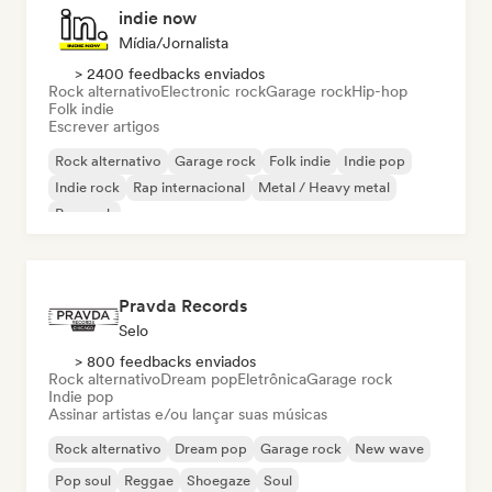
indie now
Mídia/Jornalista
> 2400 feedbacks enviados
Rock alternativo
Electronic rock
Garage rock
Hip-hop
Folk indie
Escrever artigos
Rock alternativo
Garage rock
Folk indie
Indie pop
Indie rock
Rap internacional
Metal / Heavy metal
Pop rock
Pravda Records
Selo
> 800 feedbacks enviados
Rock alternativo
Dream pop
Eletrônica
Garage rock
Indie pop
Assinar artistas e/ou lançar suas músicas
Rock alternativo
Dream pop
Garage rock
New wave
Pop soul
Reggae
Shoegaze
Soul