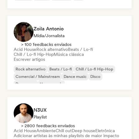
Zoila Antonio
Mídia/Jornalista
> 100 feedbacks enviados
Acid House
Rock alternativo
Beats / Lo-fi
Chill / Lo-fi Hip-Hop
Música clássica
Escrever artigos
Rock alternativo
Beats / Lo-fi
Chill / Lo-fi Hip-Hop
Comercial / Mainstream
Dance music
Disco
Dream pop
House music
N3UX
Playlist
> 2800 feedbacks enviados
Acid House
Ambiente
Chill out
Deep house
Eletrônica
Adicionar artistas às minhas playlists de maior impacto