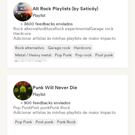
Alt Rock Playlists (by Saticöy)
Playlist
> 3600 feedbacks enviados
Rock alternativo
Blues
Rock experimental
Garage rock
Hardcore
Adicionar artistas às minhas playlists de maior impacto
Rock alternativo
Garage rock
Hardcore
Metal / Heavy metal
Pop Punk
Pop rock
Post punk
Rock psicodélico
Punk Will Never Die
Playlist
> 900 feedbacks enviados
Pop Punk
Post punk
Punk Rock
Adicionar artistas às minhas playlists de maior impacto
Pop Punk
Post punk
Punk Rock