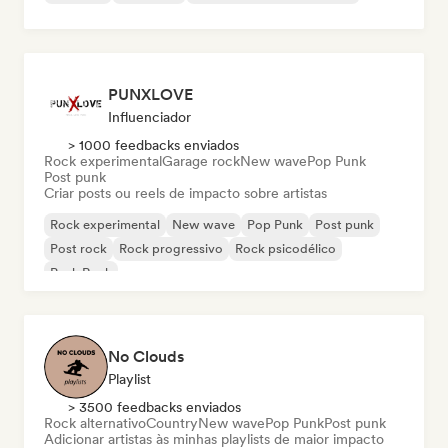
PUNXLOVE
Influenciador
> 1000 feedbacks enviados
Rock experimental
Garage rock
New wave
Pop Punk
Post punk
Criar posts ou reels de impacto sobre artistas
Rock experimental
New wave
Pop Punk
Post punk
Post rock
Rock progressivo
Rock psicodélico
Punk Rock
No Clouds
Playlist
> 3500 feedbacks enviados
Rock alternativo
Country
New wave
Pop Punk
Post punk
Adicionar artistas às minhas playlists de maior impacto