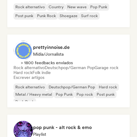
Rock alternativo
Country
New wave
Pop Punk
Post punk
Punk Rock
Shoegaze
Surf rock
prettyinnoise.de
Mídia/Jornalista
> 1800 feedbacks enviados
Rock alternativo
Deutschpop/German Pop
Garage rock
Hard rock
Folk indie
Escrever artigos
Rock alternativo
Deutschpop/German Pop
Hard rock
Metal / Heavy metal
Pop Punk
Pop rock
Post punk
Punk Rock
pop punk - alt rock & emo
Playlist