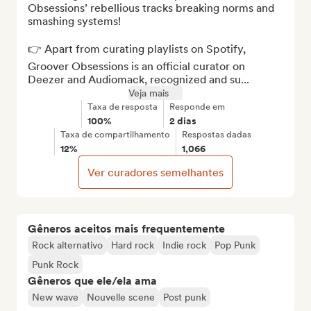
Obsessions’ rebellious tracks breaking norms and 
smashing systems!

👉 Apart from curating playlists on Spotify, 
Groover Obsessions is an official curator on 
Deezer and Audiomack, recognized and su...
Veja mais
Taxa de resposta
Responde em
100%
2 dias
Taxa de compartilhamento
Respostas dadas
12%
1,066
Ver curadores semelhantes
Gêneros aceitos mais frequentemente
Rock alternativo
Hard rock
Indie rock
Pop Punk
Punk Rock
Gêneros que ele/ela ama
New wave
Nouvelle scene
Post punk