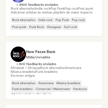
> 3400 feedbacks enviados
Rock alternativo
Indie rock
Pop Punk
Pop rock
Post punk
Adicionar artistas às minhas playlists de maior impacto
Rock alternativo
Indie rock
Pop Punk
Pop rock
Post punk
Punk Rock
Shoegaze
Surf rock
New Faces Rock
Mídia/Jornalista
> 800 feedbacks enviados
Afrobeat / Afropop
Rock alternativo
Americana
Música brasileira
Funk brasileiro
Escrever artigos
Rock alternativo
Americana
Música brasileira
Funk brasileiro
Comercial / Mainstream
Hardcore
Metal melódico
Pop Punk