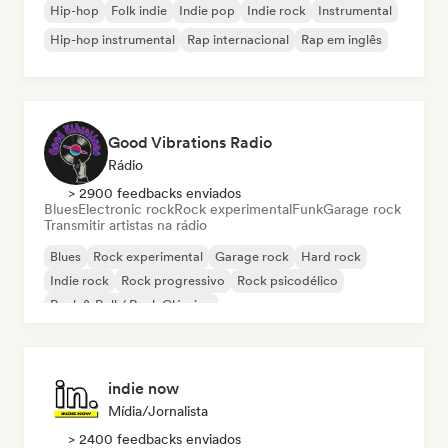
Hip-hop
Folk indie
Indie pop
Indie rock
Instrumental
Hip-hop instrumental
Rap internacional
Rap em inglês
Good Vibrations Radio
Rádio
> 2900 feedbacks enviados
Blues
Electronic rock
Rock experimental
Funk
Garage rock
Transmitir artistas na rádio
Blues
Rock experimental
Garage rock
Hard rock
Indie rock
Rock progressivo
Rock psicodélico
Rock & Roll / Rock Clássico
indie now
Mídia/Jornalista
> 2400 feedbacks enviados