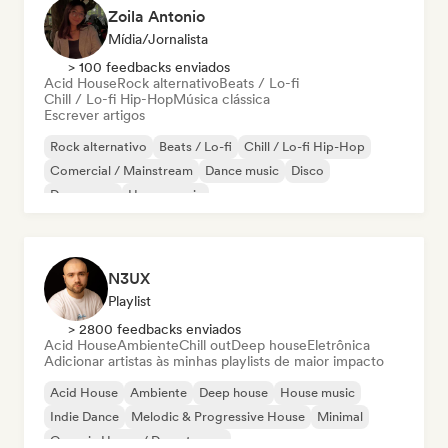
Zoila Antonio
Mídia/Jornalista
> 100 feedbacks enviados
Acid House
Rock alternativo
Beats / Lo-fi
Chill / Lo-fi Hip-Hop
Música clássica
Escrever artigos
Rock alternativo
Beats / Lo-fi
Chill / Lo-fi Hip-Hop
Comercial / Mainstream
Dance music
Disco
Dream pop
House music
N3UX
Playlist
> 2800 feedbacks enviados
Acid House
Ambiente
Chill out
Deep house
Eletrônica
Adicionar artistas às minhas playlists de maior impacto
Acid House
Ambiente
Deep house
House music
Indie Dance
Melodic & Progressive House
Minimal
Organic House / Downtempo