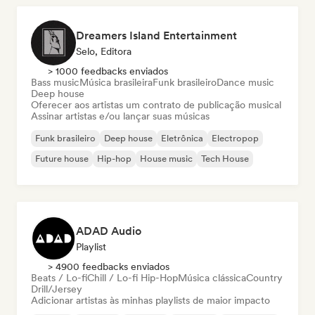
Dreamers Island Entertainment
Selo, Editora
> 1000 feedbacks enviados
Bass music
Música brasileira
Funk brasileiro
Dance music
Deep house
Oferecer aos artistas um contrato de publicação musical
Assinar artistas e/ou lançar suas músicas
Funk brasileiro
Deep house
Eletrônica
Electropop
Future house
Hip-hop
House music
Tech House
ADAD Audio
Playlist
> 4900 feedbacks enviados
Beats / Lo-fi
Chill / Lo-fi Hip-Hop
Música clássica
Country
Drill/Jersey
Adicionar artistas às minhas playlists de maior impacto