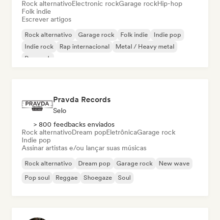
Rock alternativo
Electronic rock
Garage rock
Hip-hop
Folk indie
Escrever artigos
Rock alternativo
Garage rock
Folk indie
Indie pop
Indie rock
Rap internacional
Metal / Heavy metal
Pop rock
Pravda Records
Selo
> 800 feedbacks enviados
Rock alternativo
Dream pop
Eletrônica
Garage rock
Indie pop
Assinar artistas e/ou lançar suas músicas
Rock alternativo
Dream pop
Garage rock
New wave
Pop soul
Reggae
Shoegaze
Soul