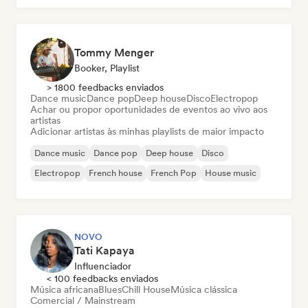
Tommy Menger
Booker, Playlist
> 1800 feedbacks enviados
Dance music
Dance pop
Deep house
Disco
Electropop
Achar ou propor oportunidades de eventos ao vivo aos
artistas
Adicionar artistas às minhas playlists de maior impacto
Dance music
Dance pop
Deep house
Disco
Electropop
French house
French Pop
House music
NOVO
Tati Kapaya
Influenciador
< 100 feedbacks enviados
Música africana
Blues
Chill House
Música clássica
Comercial / Mainstream