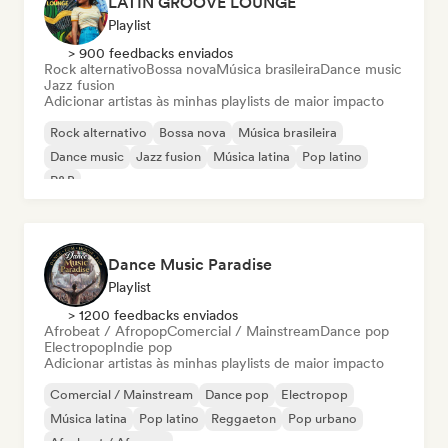
LATIN GROOVE LOUNGE
Playlist
> 900 feedbacks enviados
Rock alternativo
Bossa nova
Música brasileira
Dance music
Jazz fusion
Adicionar artistas às minhas playlists de maior impacto
Rock alternativo
Bossa nova
Música brasileira
Dance music
Jazz fusion
Música latina
Pop latino
R&B
Dance Music Paradise
Playlist
> 1200 feedbacks enviados
Afrobeat / Afropop
Comercial / Mainstream
Dance pop
Electropop
Indie pop
Adicionar artistas às minhas playlists de maior impacto
Comercial / Mainstream
Dance pop
Electropop
Música latina
Pop latino
Reggaeton
Pop urbano
Afrobeat / Afropop