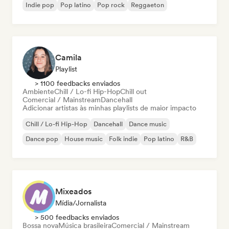
Indie pop
Pop latino
Pop rock
Reggaeton
Camila
Playlist
> 1100 feedbacks enviados
Ambiente
Chill / Lo-fi Hip-Hop
Chill out
Comercial / Mainstream
Dancehall
Adicionar artistas às minhas playlists de maior impacto
Chill / Lo-fi Hip-Hop
Dancehall
Dance music
Dance pop
House music
Folk indie
Pop latino
R&B
Mixeados
Mídia/Jornalista
> 500 feedbacks enviados
Bossa nova
Música brasileira
Comercial / Mainstream