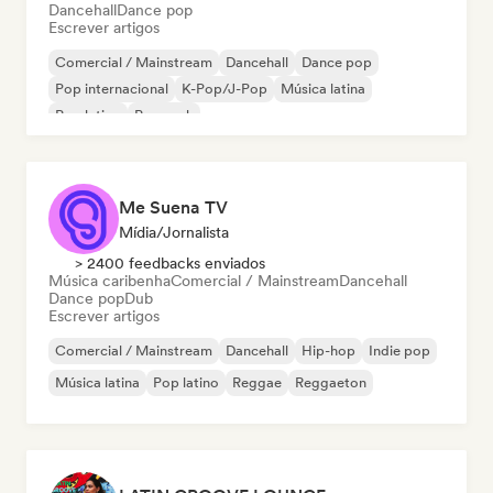
Dancehall
Dance pop
Escrever artigos
Comercial / Mainstream
Dancehall
Dance pop
Pop internacional
K-Pop/J-Pop
Música latina
Pop latino
Pop rock
Me Suena TV
Mídia/Jornalista
> 2400 feedbacks enviados
Música caribenha
Comercial / Mainstream
Dancehall
Dance pop
Dub
Escrever artigos
Comercial / Mainstream
Dancehall
Hip-hop
Indie pop
Música latina
Pop latino
Reggae
Reggaeton