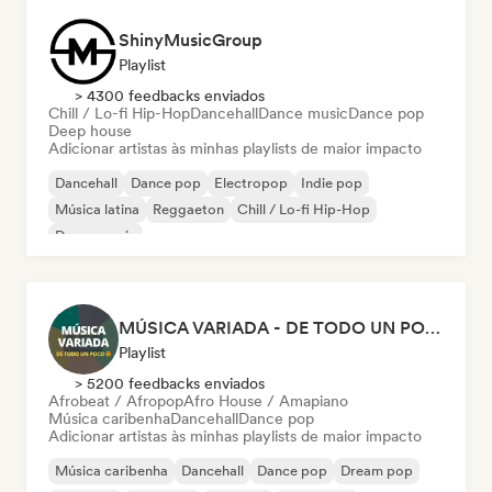
ShinyMusicGroup
Playlist
> 4300 feedbacks enviados
Chill / Lo-fi Hip-Hop
Dancehall
Dance music
Dance pop
Deep house
Adicionar artistas às minhas playlists de maior impacto
Dancehall
Dance pop
Electropop
Indie pop
Música latina
Reggaeton
Chill / Lo-fi Hip-Hop
Dance music
MÚSICA VARIADA - DE TODO UN POCO
Playlist
> 5200 feedbacks enviados
Afrobeat / Afropop
Afro House / Amapiano
Música caribenha
Dancehall
Dance pop
Adicionar artistas às minhas playlists de maior impacto
Música caribenha
Dancehall
Dance pop
Dream pop