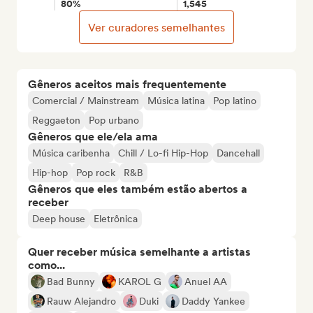
80%
1,545
Ver curadores semelhantes
Gêneros aceitos mais frequentemente
Comercial / Mainstream
Música latina
Pop latino
Reggaeton
Pop urbano
Gêneros que ele/ela ama
Música caribenha
Chill / Lo-fi Hip-Hop
Dancehall
Hip-hop
Pop rock
R&B
Gêneros que eles também estão abertos a
receber
Deep house
Eletrônica
Quer receber música semelhante a artistas
como...
Bad Bunny
KAROL G
Anuel AA
Rauw Alejandro
Duki
Daddy Yankee