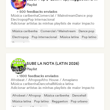
Playlist
> 500 feedbacks enviados
Música caribenha
Comercial / Mainstream
Dance pop
Electropop
Pop internacional
Adicionar artistas às minhas playlists de maior impacto
Música caribenha
Comercial / Mainstream
Dance pop
Electropop
Pop internacional
Música latina
Pop latino
Reggaeton
SUBE LA NOTA (LATIN 2026)
Playlist
> 1300 feedbacks enviados
Afrobeat / Afropop
Afro House / Amapiano
Música caribenha
Dancehall
Música latina
Adicionar artistas às minhas playlists de maior impacto
Afrobeat / Afropop
Música caribenha
Dancehall
Música latina
Pop latino
Reggaeton
Pop urbano
Afro House / Amapiano