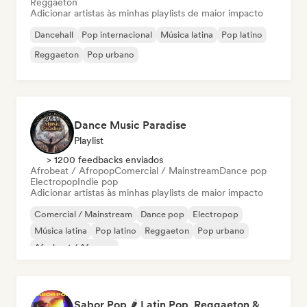
Reggaeton
Adicionar artistas às minhas playlists de maior impacto
Dancehall
Pop internacional
Música latina
Pop latino
Reggaeton
Pop urbano
Dance Music Paradise
Playlist
> 1200 feedbacks enviados
Afrobeat / Afropop
Comercial / Mainstream
Dance pop
Electropop
Indie pop
Adicionar artistas às minhas playlists de maior impacto
Comercial / Mainstream
Dance pop
Electropop
Música latina
Pop latino
Reggaeton
Pop urbano
Afrobeat / Afropop
Sabor Pop 🌶️ Latin Pop, Reggaeton & Latin Club Hits