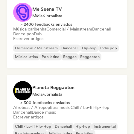
Me Suena TV
Mídia/Jornalista
> 2400 feedbacks enviados
Música caribenha
Comercial / Mainstream
Dancehall
Dance pop
Dub
Escrever artigos
Comercial / Mainstream
Dancehall
Hip-hop
Indie pop
Música latina
Pop latino
Reggae
Reggaeton
Planeta Reggaeton
Mídia/Jornalista
> 300 feedbacks enviados
Afrobeat / Afropop
Bass music
Chill / Lo-fi Hip-Hop
Dancehall
Dance music
Escrever artigos
Chill / Lo-fi Hip-Hop
Dancehall
Hip-hop
Instrumental
Rap internacional
Música latina
Pop latino