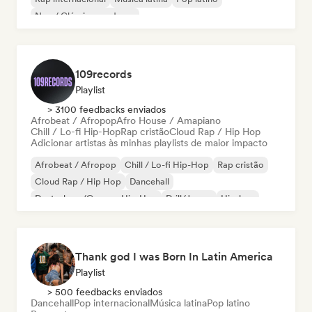
Neo / Clássico moderno
109records
Playlist
> 3100 feedbacks enviados
Afrobeat / Afropop
Afro House / Amapiano
Chill / Lo-fi Hip-Hop
Rap cristão
Cloud Rap / Hip Hop
Adicionar artistas às minhas playlists de maior impacto
Afrobeat / Afropop
Chill / Lo-fi Hip-Hop
Rap cristão
Cloud Rap / Hip Hop
Dancehall
Deutschrap/German Hip-Hop
Drill/Jersey
Hip-hop
Thank god I was Born In Latin America
Playlist
> 500 feedbacks enviados
Dancehall
Pop internacional
Música latina
Pop latino