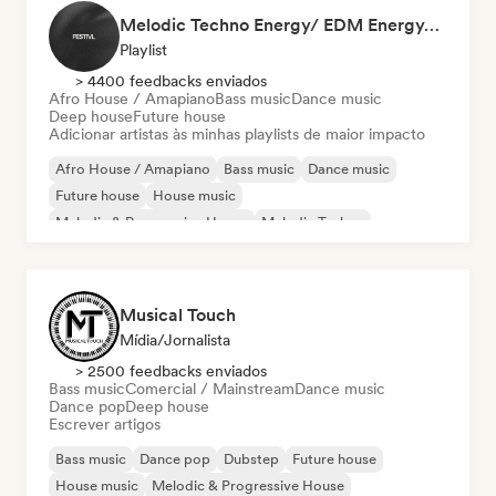
Melodic Techno Energy/ EDM Energy/Techno Masters
Playlist
> 4400 feedbacks enviados
Afro House / Amapiano
Bass music
Dance music
Deep house
Future house
Adicionar artistas às minhas playlists de maior impacto
Afro House / Amapiano
Bass music
Dance music
Future house
House music
Melodic & Progressive House
Melodic Techno
Tech House
Musical Touch
Mídia/Jornalista
> 2500 feedbacks enviados
Bass music
Comercial / Mainstream
Dance music
Dance pop
Deep house
Escrever artigos
Bass music
Dance pop
Dubstep
Future house
House music
Melodic & Progressive House