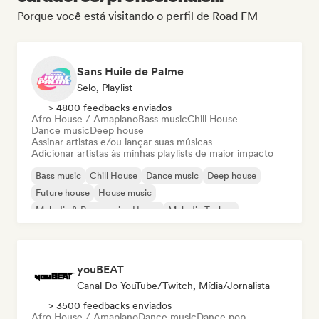
Porque você está visitando o perfil de Road FM
Sans Huile de Palme
Selo, Playlist
> 4800 feedbacks enviados
Afro House / Amapiano
Bass music
Chill House
Dance music
Deep house
Assinar artistas e/ou lançar suas músicas
Adicionar artistas às minhas playlists de maior impacto
Bass music
Chill House
Dance music
Deep house
Future house
House music
Melodic & Progressive House
Melodic Techno
youBEAT
Canal Do YouTube/Twitch, Mídia/Jornalista
> 3500 feedbacks enviados
Afro House / Amapiano
Dance music
Dance pop