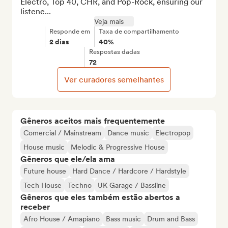
Electro, Top 40, CHR, and Pop-Rock, ensuring our 
listene...
Veja mais
Responde em
Taxa de compartilhamento
2 dias
40%
Respostas dadas
72
Ver curadores semelhantes
Gêneros aceitos mais frequentemente
Comercial / Mainstream
Dance music
Electropop
House music
Melodic & Progressive House
Gêneros que ele/ela ama
Future house
Hard Dance / Hardcore / Hardstyle
Tech House
Techno
UK Garage / Bassline
Gêneros que eles também estão abertos a
receber
Afro House / Amapiano
Bass music
Drum and Bass