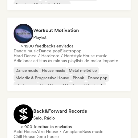
Nu-disco / Italo
Tech House
Workout Motivation
Playlist
> 1500 feedbacks enviados
Dance music
Dance pop
Electropop
Hard Dance / Hardcore / Hardstyle
House music
Adicionar artistas às minhas playlists de maior impacto
Dance music
House music
Metal melódico
Melodic & Progressive House
Phonk
Dance pop
Electropop
Hard Dance / Hardcore / Hardstyle
Back&Forward Records
Selo, Rádio
> 900 feedbacks enviados
Acid House
Afro House / Amapiano
Bass music
Chill House
Deep house