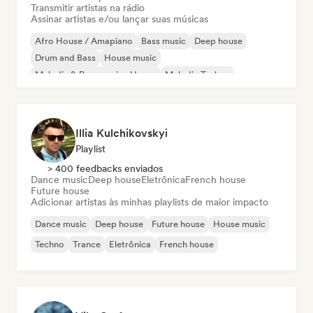
Transmitir artistas na rádio
Assinar artistas e/ou lançar suas músicas
Afro House / Amapiano
Bass music
Deep house
Drum and Bass
House music
Melodic & Progressive House
Melodic Techno
Tech House
Illia Kulchikovskyi
Playlist
> 400 feedbacks enviados
Dance music
Deep house
Eletrônica
French house
Future house
Adicionar artistas às minhas playlists de maior impacto
Dance music
Deep house
Future house
House music
Techno
Trance
Eletrônica
French house