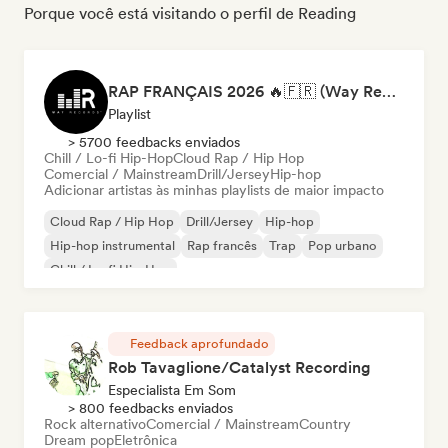
Porque você está visitando o perfil de Reading
RAP FRANÇAIS 2026 🔥🇫🇷 (Way Records)
Playlist
> 5700 feedbacks enviados
Chill / Lo-fi Hip-Hop
Cloud Rap / Hip Hop
Comercial / Mainstream
Drill/Jersey
Hip-hop
Adicionar artistas às minhas playlists de maior impacto
Cloud Rap / Hip Hop
Drill/Jersey
Hip-hop
Hip-hop instrumental
Rap francês
Trap
Pop urbano
Chill / Lo-fi Hip-Hop
Feedback aprofundado
Rob Tavaglione/Catalyst Recording
Especialista Em Som
> 800 feedbacks enviados
Rock alternativo
Comercial / Mainstream
Country
Dream pop
Eletrônica