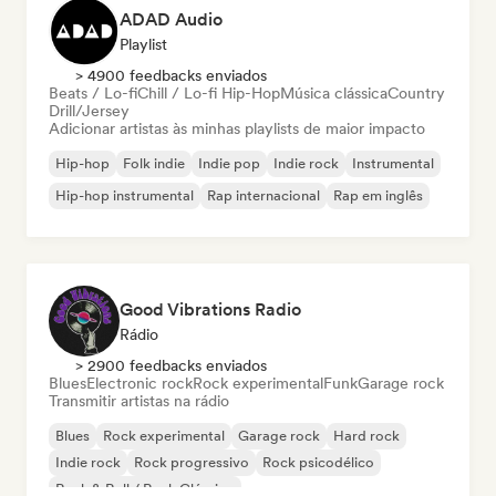
ADAD Audio
Playlist
> 4900 feedbacks enviados
Beats / Lo-fi
Chill / Lo-fi Hip-Hop
Música clássica
Country
Drill/Jersey
Adicionar artistas às minhas playlists de maior impacto
Hip-hop
Folk indie
Indie pop
Indie rock
Instrumental
Hip-hop instrumental
Rap internacional
Rap em inglês
Good Vibrations Radio
Rádio
> 2900 feedbacks enviados
Blues
Electronic rock
Rock experimental
Funk
Garage rock
Transmitir artistas na rádio
Blues
Rock experimental
Garage rock
Hard rock
Indie rock
Rock progressivo
Rock psicodélico
Rock & Roll / Rock Clássico