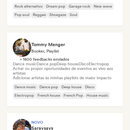
Rock alternativo
Dream pop
Garage rock
New wave
Pop soul
Reggae
Shoegaze
Soul
Tommy Menger
Booker, Playlist
> 1800 feedbacks enviados
Dance music
Dance pop
Deep house
Disco
Electropop
Achar ou propor oportunidades de eventos ao vivo aos
artistas
Adicionar artistas às minhas playlists de maior impacto
Dance music
Dance pop
Deep house
Disco
Electropop
French house
French Pop
House music
NOVO
Saravsays