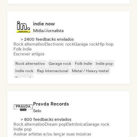
indie now
Mídia/Jornalista
> 2400 feedbacks enviados
Rock alternativo
Electronic rock
Garage rock
Hip-hop
Folk indie
Escrever artigos
Rock alternativo
Garage rock
Folk indie
Indie pop
Indie rock
Rap internacional
Metal / Heavy metal
Pop rock
Pravda Records
Selo
> 800 feedbacks enviados
Rock alternativo
Dream pop
Eletrônica
Garage rock
Indie pop
Assinar artistas e/ou lançar suas músicas