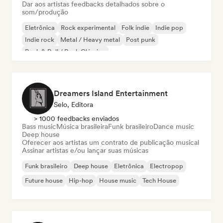
Dar aos artistas feedbacks detalhados sobre o
som/produção
Eletrônica
Rock experimental
Folk indie
Indie pop
Indie rock
Metal / Heavy metal
Post punk
Rock & Roll / Rock Clássico
Dreamers Island Entertainment
Selo, Editora
> 1000 feedbacks enviados
Bass music
Música brasileira
Funk brasileiro
Dance music
Deep house
Oferecer aos artistas um contrato de publicação musical
Assinar artistas e/ou lançar suas músicas
Funk brasileiro
Deep house
Eletrônica
Electropop
Future house
Hip-hop
House music
Tech House