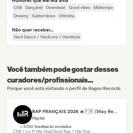
Humores que ele/ela ama
Chill
Dançável
Downbeat
Good vibes
Midtempo
Dreamy
Subterrâneo
Otimista
Não quer receber...
Hard Dance / Hardcore / Hardstyle
Você também pode gostar desses
curadores/profissionais...
Porque você está visitando o perfil de Ragoo Records
RAP FRANÇAIS 2026 🔥🇫🇷 (Way Records)
Playlist
> 5700 feedbacks enviados
Chill / Lo-fi Hip-Hop
Cloud Rap / Hip Hop