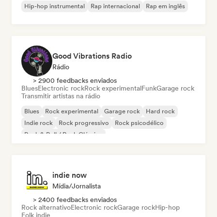
Hip-hop instrumental
Rap internacional
Rap em inglês
Good Vibrations Radio
Rádio
> 2900 feedbacks enviados
Blues
Electronic rock
Rock experimental
Funk
Garage rock
Transmitir artistas na rádio
Blues
Rock experimental
Garage rock
Hard rock
Indie rock
Rock progressivo
Rock psicodélico
Rock & Roll / Rock Clássico
indie now
Mídia/Jornalista
> 2400 feedbacks enviados
Rock alternativo
Electronic rock
Garage rock
Hip-hop
Folk indie