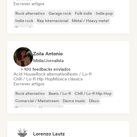
Escrever artigos
Rock alternativo
Garage rock
Folk indie
Indie pop
Indie rock
Rap internacional
Metal / Heavy metal
Pop rock
Zoila Antonio
Mídia/Jornalista
> 100 feedbacks enviados
Acid House
Rock alternativo
Beats / Lo-fi
Chill / Lo-fi Hip-Hop
Música clássica
Escrever artigos
Rock alternativo
Beats / Lo-fi
Chill / Lo-fi Hip-Hop
Comercial / Mainstream
Dance music
Disco
Dream pop
House music
Lorenzo Lautz