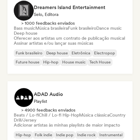
Dreamers Island Entertainment
Selo, Editora
> 1000 feedbacks enviados
Bass music
Música brasileira
Funk brasileiro
Dance music
Deep house
Oferecer aos artistas um contrato de publicação musical
Assinar artistas e/ou lançar suas músicas
Funk brasileiro
Deep house
Eletrônica
Electropop
Future house
Hip-hop
House music
Tech House
ADAD Audio
Playlist
> 4900 feedbacks enviados
Beats / Lo-fi
Chill / Lo-fi Hip-Hop
Música clássica
Country
Drill/Jersey
Adicionar artistas às minhas playlists de maior impacto
Hip-hop
Folk indie
Indie pop
Indie rock
Instrumental