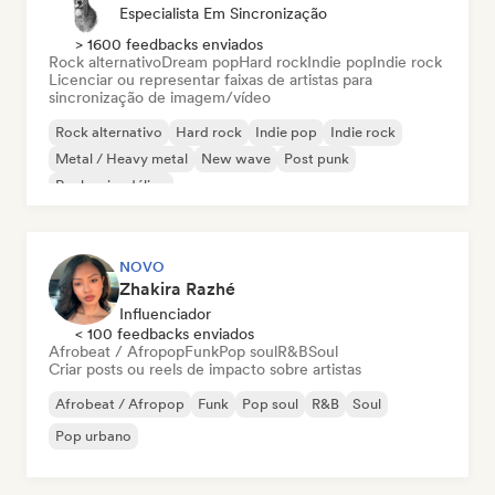
Especialista Em Sincronização
> 1600 feedbacks enviados
Rock alternativo
Dream pop
Hard rock
Indie pop
Indie rock
Licenciar ou representar faixas de artistas para
sincronização de imagem/vídeo
Rock alternativo
Hard rock
Indie pop
Indie rock
Metal / Heavy metal
New wave
Post punk
Rock psicodélico
NOVO
Zhakira Razhé
Influenciador
< 100 feedbacks enviados
Afrobeat / Afropop
Funk
Pop soul
R&B
Soul
Criar posts ou reels de impacto sobre artistas
Afrobeat / Afropop
Funk
Pop soul
R&B
Soul
Pop urbano