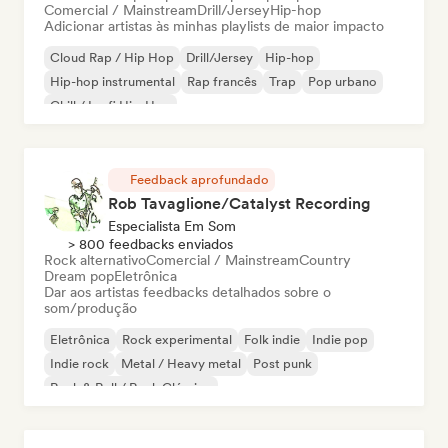
Comercial / Mainstream
Drill/Jersey
Hip-hop
Adicionar artistas às minhas playlists de maior impacto
Cloud Rap / Hip Hop
Drill/Jersey
Hip-hop
Hip-hop instrumental
Rap francês
Trap
Pop urbano
Chill / Lo-fi Hip-Hop
Feedback aprofundado
Rob Tavaglione/Catalyst Recording
Especialista Em Som
> 800 feedbacks enviados
Rock alternativo
Comercial / Mainstream
Country
Dream pop
Eletrônica
Dar aos artistas feedbacks detalhados sobre o
som/produção
Eletrônica
Rock experimental
Folk indie
Indie pop
Indie rock
Metal / Heavy metal
Post punk
Rock & Roll / Rock Clássico