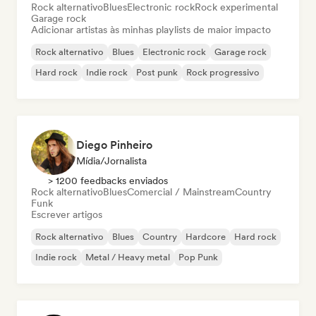
Rock alternativo
Blues
Electronic rock
Rock experimental
Garage rock
Adicionar artistas às minhas playlists de maior impacto
Rock alternativo
Blues
Electronic rock
Garage rock
Hard rock
Indie rock
Post punk
Rock progressivo
Diego Pinheiro
Mídia/Jornalista
> 1200 feedbacks enviados
Rock alternativo
Blues
Comercial / Mainstream
Country
Funk
Escrever artigos
Rock alternativo
Blues
Country
Hardcore
Hard rock
Indie rock
Metal / Heavy metal
Pop Punk