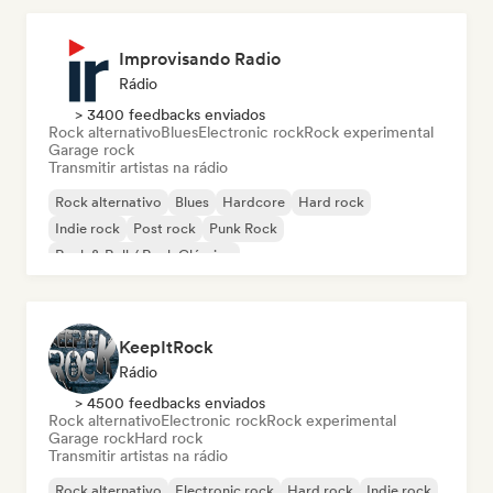
Improvisando Radio
Rádio
> 3400 feedbacks enviados
Rock alternativo
Blues
Electronic rock
Rock experimental
Garage rock
Transmitir artistas na rádio
Rock alternativo
Blues
Hardcore
Hard rock
Indie rock
Post rock
Punk Rock
Rock & Roll / Rock Clássico
KeepItRock
Rádio
> 4500 feedbacks enviados
Rock alternativo
Electronic rock
Rock experimental
Garage rock
Hard rock
Transmitir artistas na rádio
Rock alternativo
Electronic rock
Hard rock
Indie rock