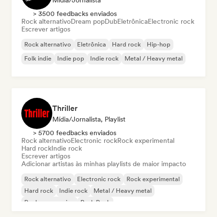
Mídia/Jornalista
> 3500 feedbacks enviados
Rock alternativo
Dream pop
Dub
Eletrônica
Electronic rock
Escrever artigos
Rock alternativo
Eletrônica
Hard rock
Hip-hop
Folk indie
Indie pop
Indie rock
Metal / Heavy metal
Thriller
Mídia/Jornalista, Playlist
> 5700 feedbacks enviados
Rock alternativo
Electronic rock
Rock experimental
Hard rock
Indie rock
Escrever artigos
Adicionar artistas às minhas playlists de maior impacto
Rock alternativo
Electronic rock
Rock experimental
Hard rock
Indie rock
Metal / Heavy metal
Rock progressivo
Punk Rock