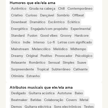
Humores que ele/ela ama
Autêntico
Gruda na cabeça
Chill
Contemporâneo
Criativo
Curioso
Dançável
Sombrio
Offbeat
Downbeat
Dramático
Excêntrico
Eclético
Energético
Engajado/com propósito
Experimental
Standard
Fusion
Good vibes
Groovy
Hardcore
Único
Indie
Intenso
Lo-fi
Letras com significado
Mainstream
Melancólico
Melódico
Midtempo
Dreamy
Original
Positivo
Provocador
Psicológico
Relaxante
Romântico
Sensual
Simples
Suave
Surpreendente
Tropical
Subterrâneo
Cativante
Otimista
Estranho
Atributos musicais que ele/ela ama
Desligado
Guitarra acústica
Autotune
Baixo
Beatmaker
Batidas
Colaboração
Covers
Metal
Demos
Guitarra eléctrica
Sons electrônicos
Testes