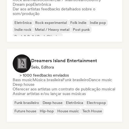
Dream pop
Eletrônica
Dar aos artistas feedbacks detalhados sobre o
som/produção
Eletrônica
Rock experimental
Folk indie
Indie pop
Indie rock
Metal / Heavy metal
Post punk
Rock & Roll / Rock Clássico
Dreamers Island Entertainment
Selo, Editora
> 1000 feedbacks enviados
Bass music
Música brasileira
Funk brasileiro
Dance music
Deep house
Oferecer aos artistas um contrato de publicação musical
Assinar artistas e/ou lançar suas músicas
Funk brasileiro
Deep house
Eletrônica
Electropop
Future house
Hip-hop
House music
Tech House