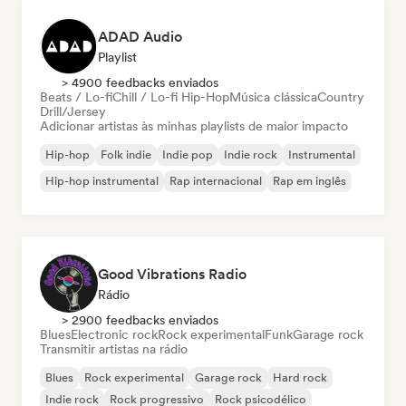
ADAD Audio
Playlist
> 4900 feedbacks enviados
Beats / Lo-fi
Chill / Lo-fi Hip-Hop
Música clássica
Country
Drill/Jersey
Adicionar artistas às minhas playlists de maior impacto
Hip-hop
Folk indie
Indie pop
Indie rock
Instrumental
Hip-hop instrumental
Rap internacional
Rap em inglês
Good Vibrations Radio
Rádio
> 2900 feedbacks enviados
Blues
Electronic rock
Rock experimental
Funk
Garage rock
Transmitir artistas na rádio
Blues
Rock experimental
Garage rock
Hard rock
Indie rock
Rock progressivo
Rock psicodélico