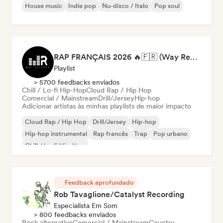
House music
Indie pop
Nu-disco / Italo
Pop soul
RAP FRANÇAIS 2026 🔥🇫🇷 (Way Records)
Playlist
> 5700 feedbacks enviados
Chill / Lo-fi Hip-Hop
Cloud Rap / Hip Hop
Comercial / Mainstream
Drill/Jersey
Hip-hop
Adicionar artistas às minhas playlists de maior impacto
Cloud Rap / Hip Hop
Drill/Jersey
Hip-hop
Hip-hop instrumental
Rap francês
Trap
Pop urbano
Chill / Lo-fi Hip-Hop
Feedback aprofundado
Rob Tavaglione/Catalyst Recording
Especialista Em Som
> 800 feedbacks enviados
Rock alternativo
Comercial / Mainstream
Country