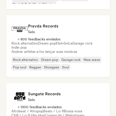
Rock & Roll / Rock Clássico
Pravda Records
Selo
> 800 feedbacks enviados
Rock alternativo
Dream pop
Eletrônica
Garage rock
Indie pop
Assinar artistas e/ou lançar suas músicas
Rock alternativo
Dream pop
Garage rock
New wave
Pop soul
Reggae
Shoegaze
Soul
Sungate Records
Selo
> 1300 feedbacks enviados
Afrobeat / Afropop
Beats / Lo-fi
Bossa nova
Chill / Lo-fi Hip-Hop
Comercial / Mainstream