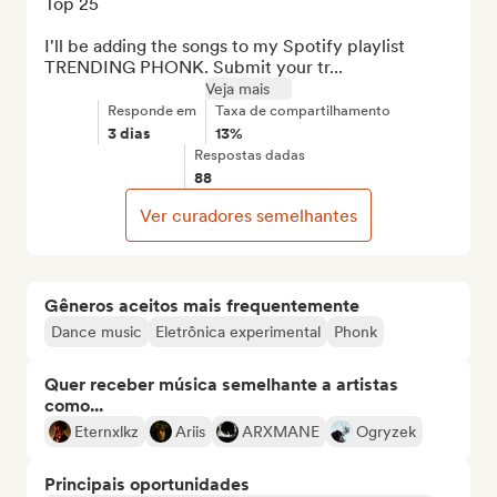
Top 25

I'll be adding the songs to my Spotify playlist 
TRENDING PHONK. Submit your tr...
Veja mais
Responde em
Taxa de compartilhamento
3 dias
13%
Respostas dadas
88
Ver curadores semelhantes
Gêneros aceitos mais frequentemente
Dance music
Eletrônica experimental
Phonk
Quer receber música semelhante a artistas
como...
Eternxlkz
Ariis
ARXMANE
Ogryzek
Principais oportunidades