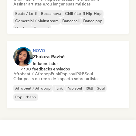
Assinar artistas e/ou lançar suas músicas
Beats / Lo-fi
Bossa nova
Chill / Lo-fi Hip-Hop
Comercial / Mainstream
Dancehall
Dance pop
Hip-hop
Pop soul
NOVO
Zhakira Razhé
Influenciador
< 100 feedbacks enviados
Afrobeat / Afropop
Funk
Pop soul
R&B
Soul
Criar posts ou reels de impacto sobre artistas
Afrobeat / Afropop
Funk
Pop soul
R&B
Soul
Pop urbano