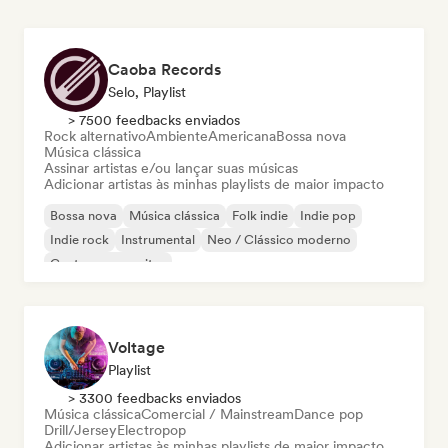
Caoba Records
Selo, Playlist
> 7500 feedbacks enviados
Rock alternativo
Ambiente
Americana
Bossa nova
Música clássica
Assinar artistas e/ou lançar suas músicas
Adicionar artistas às minhas playlists de maior impacto
Bossa nova
Música clássica
Folk indie
Indie pop
Indie rock
Instrumental
Neo / Clássico moderno
Cantor-compositor
Voltage
Playlist
> 3300 feedbacks enviados
Música clássica
Comercial / Mainstream
Dance pop
Drill/Jersey
Electropop
Adicionar artistas às minhas playlists de maior impacto