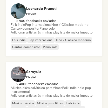
Leonardo Pruneti
Playlist
> 900 feedbacks enviados
Folk indie
Pop internacional
Neo / Clássico moderno
Cantor-compositor
Piano solo
Adicionar artistas às minhas playlists de maior impacto
Folk indie
Pop internacional
Neo / Clássico moderno
Cantor-compositor
Piano solo
Samyula
Playlist
> 4000 feedbacks enviados
Música clássica
Música para filmes
Folk indie
Indie pop
Instrumental
Adicionar artistas às minhas playlists de maior impacto
Música clássica
Música para filmes
Folk indie