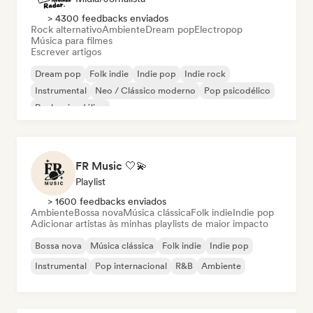
> 4300 feedbacks enviados
Rock alternativo
Ambiente
Dream pop
Electropop
Música para filmes
Escrever artigos
Dream pop
Folk indie
Indie pop
Indie rock
Instrumental
Neo / Clássico moderno
Pop psicodélico
Rock psicodélico
FR Music 🤍💫
Playlist
> 1600 feedbacks enviados
Ambiente
Bossa nova
Música clássica
Folk indie
Indie pop
Adicionar artistas às minhas playlists de maior impacto
Bossa nova
Música clássica
Folk indie
Indie pop
Instrumental
Pop internacional
R&B
Ambiente