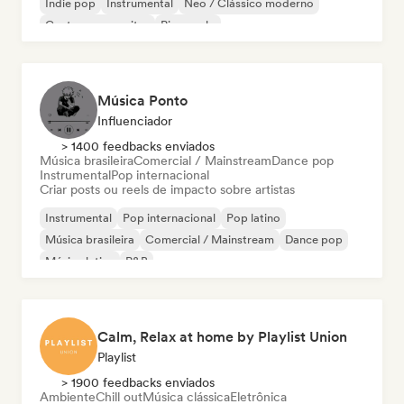
Indie pop
Instrumental
Neo / Clássico moderno
Cantor-compositor
Piano solo
Música Ponto
Influenciador
> 1400 feedbacks enviados
Música brasileira
Comercial / Mainstream
Dance pop
Instrumental
Pop internacional
Criar posts ou reels de impacto sobre artistas
Instrumental
Pop internacional
Pop latino
Música brasileira
Comercial / Mainstream
Dance pop
Música latina
R&B
Calm, Relax at home by Playlist Union
Playlist
> 1900 feedbacks enviados
Ambiente
Chill out
Música clássica
Eletrônica