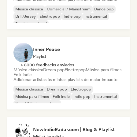
Música clássica
Comercial / Mainstream
Dance pop
Drill/Jersey
Electropop
Indie pop
Instrumental
Pop internacional
Inner Peace
Playlist
> 8000 feedbacks enviados
Música clássica
Dream pop
Electropop
Música para filmes
Folk indie
Adicionar artistas às minhas playlists de maior impacto
Música clássica
Dream pop
Electropop
Música para filmes
Folk indie
Indie pop
Instrumental
Neo / Clássico moderno
NewIndieRadar.com | Blog & Playlist
Mídia/Jornalista