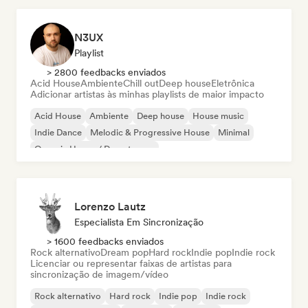
N3UX
Playlist
> 2800 feedbacks enviados
Acid House
Ambiente
Chill out
Deep house
Eletrônica
Adicionar artistas às minhas playlists de maior impacto
Acid House
Ambiente
Deep house
House music
Indie Dance
Melodic & Progressive House
Minimal
Organic House / Downtempo
Lorenzo Lautz
Especialista Em Sincronização
> 1600 feedbacks enviados
Rock alternativo
Dream pop
Hard rock
Indie pop
Indie rock
Licenciar ou representar faixas de artistas para
sincronização de imagem/vídeo
Rock alternativo
Hard rock
Indie pop
Indie rock