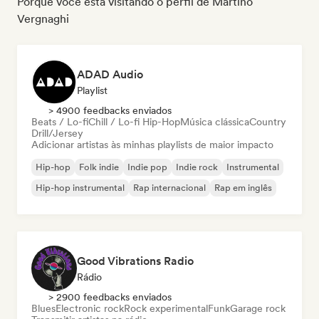
Porque você está visitando o perfil de Martino
Vergnaghi
ADAD Audio
Playlist
> 4900 feedbacks enviados
Beats / Lo-fi
Chill / Lo-fi Hip-Hop
Música clássica
Country
Drill/Jersey
Adicionar artistas às minhas playlists de maior impacto
Hip-hop
Folk indie
Indie pop
Indie rock
Instrumental
Hip-hop instrumental
Rap internacional
Rap em inglês
Good Vibrations Radio
Rádio
> 2900 feedbacks enviados
Blues
Electronic rock
Rock experimental
Funk
Garage rock