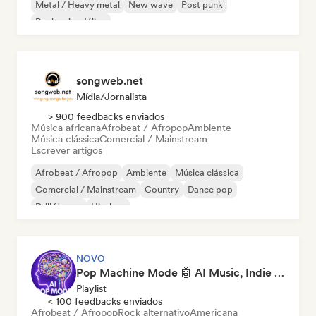
Metal / Heavy metal
New wave
Post punk
Rock psicodélico
songweb.net
Mídia/Jornalista
> 900 feedbacks enviados
Música africana
Afrobeat / Afropop
Ambiente
Música clássica
Comercial / Mainstream
Escrever artigos
Afrobeat / Afropop
Ambiente
Música clássica
Comercial / Mainstream
Country
Dance pop
Drill/Jersey
Hip-hop
NOVO
Pop Machine Mode 🤖 AI Music, Indie Pop & Dream Pop
Playlist
< 100 feedbacks enviados
Afrobeat / Afropop
Rock alternativo
Americana