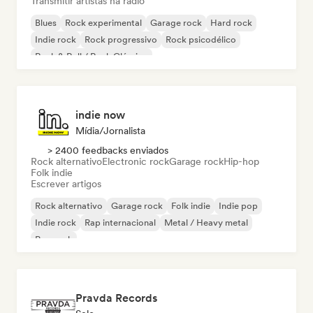
Transmitir artistas na rádio
Blues
Rock experimental
Garage rock
Hard rock
Indie rock
Rock progressivo
Rock psicodélico
Rock & Roll / Rock Clássico
indie now
Mídia/Jornalista
> 2400 feedbacks enviados
Rock alternativo
Electronic rock
Garage rock
Hip-hop
Folk indie
Escrever artigos
Rock alternativo
Garage rock
Folk indie
Indie pop
Indie rock
Rap internacional
Metal / Heavy metal
Pop rock
Pravda Records