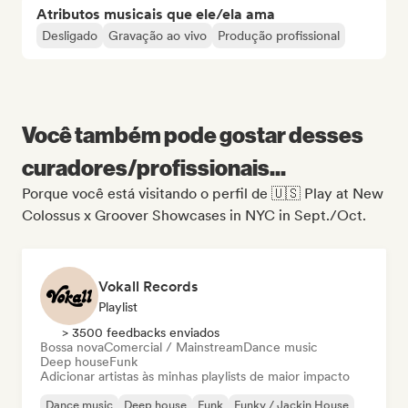
Atributos musicais que ele/ela ama
Desligado
Gravação ao vivo
Produção profissional
Você também pode gostar desses
curadores/profissionais...
Porque você está visitando o perfil de 🇺🇸 Play at New
Colossus x Groover Showcases in NYC in Sept./Oct.
Vokall Records
Playlist
> 3500 feedbacks enviados
Bossa nova
Comercial / Mainstream
Dance music
Deep house
Funk
Adicionar artistas às minhas playlists de maior impacto
Dance music
Deep house
Funk
Funky / Jackin House