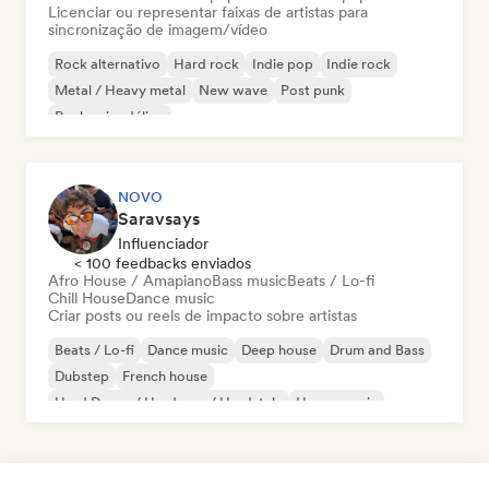
Licenciar ou representar faixas de artistas para
sincronização de imagem/vídeo
Rock alternativo
Hard rock
Indie pop
Indie rock
Metal / Heavy metal
New wave
Post punk
Rock psicodélico
NOVO
Saravsays
Influenciador
< 100 feedbacks enviados
Afro House / Amapiano
Bass music
Beats / Lo-fi
Chill House
Dance music
Criar posts ou reels de impacto sobre artistas
Beats / Lo-fi
Dance music
Deep house
Drum and Bass
Dubstep
French house
Hard Dance / Hardcore / Hardstyle
House music