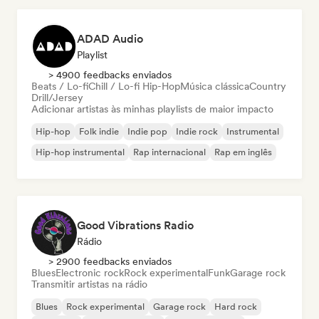
ADAD Audio
Playlist
> 4900 feedbacks enviados
Beats / Lo-fi
Chill / Lo-fi Hip-Hop
Música clássica
Country
Drill/Jersey
Adicionar artistas às minhas playlists de maior impacto
Hip-hop
Folk indie
Indie pop
Indie rock
Instrumental
Hip-hop instrumental
Rap internacional
Rap em inglês
Good Vibrations Radio
Rádio
> 2900 feedbacks enviados
Blues
Electronic rock
Rock experimental
Funk
Garage rock
Transmitir artistas na rádio
Blues
Rock experimental
Garage rock
Hard rock