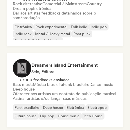
Rock alternativo
Comercial / Mainstream
Country
Dream pop
Eletrônica
Dar aos artistas feedbacks detalhados sobre o
som/produção
Eletrônica
Rock experimental
Folk indie
Indie pop
Indie rock
Metal / Heavy metal
Post punk
Rock & Roll / Rock Clássico
Dreamers Island Entertainment
Selo, Editora
> 1000 feedbacks enviados
Bass music
Música brasileira
Funk brasileiro
Dance music
Deep house
Oferecer aos artistas um contrato de publicação musical
Assinar artistas e/ou lançar suas músicas
Funk brasileiro
Deep house
Eletrônica
Electropop
Future house
Hip-hop
House music
Tech House