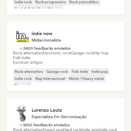
Indie rock
Rock progressivo
Rock psicodélico
Rock & Roll / Rock Clássico
indie now
Mídia/Jornalista
> 2400 feedbacks enviados
Rock alternativo
Electronic rock
Garage rock
Hip-hop
Folk indie
Escrever artigos
Rock alternativo
Garage rock
Folk indie
Indie pop
Indie rock
Rap internacional
Metal / Heavy metal
Pop rock
Lorenzo Lautz
Especialista Em Sincronização
> 1600 feedbacks enviados
Rock alternativo
Dream pop
Hard rock
Indie pop
Indie rock