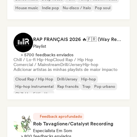
House music
Indie pop
Nu-disco / Italo
Pop soul
RAP FRANÇAIS 2026 🔥🇫🇷 (Way Records)
Playlist
> 5700 feedbacks enviados
Chill / Lo-fi Hip-Hop
Cloud Rap / Hip Hop
Comercial / Mainstream
Drill/Jersey
Hip-hop
Adicionar artistas às minhas playlists de maior impacto
Cloud Rap / Hip Hop
Drill/Jersey
Hip-hop
Hip-hop instrumental
Rap francês
Trap
Pop urbano
Chill / Lo-fi Hip-Hop
Feedback aprofundado
Rob Tavaglione/Catalyst Recording
Especialista Em Som
> 800 feedbacks enviados