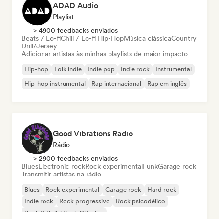
ADAD Audio
Playlist
> 4900 feedbacks enviados
Beats / Lo-fi
Chill / Lo-fi Hip-Hop
Música clássica
Country
Drill/Jersey
Adicionar artistas às minhas playlists de maior impacto
Hip-hop
Folk indie
Indie pop
Indie rock
Instrumental
Hip-hop instrumental
Rap internacional
Rap em inglês
Good Vibrations Radio
Rádio
> 2900 feedbacks enviados
Blues
Electronic rock
Rock experimental
Funk
Garage rock
Transmitir artistas na rádio
Blues
Rock experimental
Garage rock
Hard rock
Indie rock
Rock progressivo
Rock psicodélico
Rock & Roll / Rock Clássico