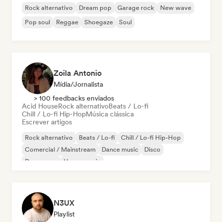
Rock alternativo
Dream pop
Garage rock
New wave
Pop soul
Reggae
Shoegaze
Soul
Zoila Antonio
Mídia/Jornalista
> 100 feedbacks enviados
Acid House
Rock alternativo
Beats / Lo-fi
Chill / Lo-fi Hip-Hop
Música clássica
Escrever artigos
Rock alternativo
Beats / Lo-fi
Chill / Lo-fi Hip-Hop
Comercial / Mainstream
Dance music
Disco
Dream pop
House music
N3UX
Playlist