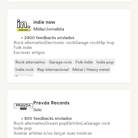
indie now
Mídia/Jornalista
> 2400 feedbacks enviados
Rock alternativo
Electronic rock
Garage rock
Hip-hop
Folk indie
Escrever artigos
Rock alternativo
Garage rock
Folk indie
Indie pop
Indie rock
Rap internacional
Metal / Heavy metal
Pop rock
Pravda Records
Selo
> 800 feedbacks enviados
Rock alternativo
Dream pop
Eletrônica
Garage rock
Indie pop
Assinar artistas e/ou lançar suas músicas