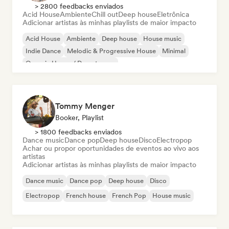
> 2800 feedbacks enviados
Acid House
Ambiente
Chill out
Deep house
Eletrônica
Adicionar artistas às minhas playlists de maior impacto
Acid House
Ambiente
Deep house
House music
Indie Dance
Melodic & Progressive House
Minimal
Organic House / Downtempo
Tommy Menger
Booker, Playlist
> 1800 feedbacks enviados
Dance music
Dance pop
Deep house
Disco
Electropop
Achar ou propor oportunidades de eventos ao vivo aos
artistas
Adicionar artistas às minhas playlists de maior impacto
Dance music
Dance pop
Deep house
Disco
Electropop
French house
French Pop
House music