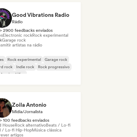
Good Vibrations Radio
Rádio
> 2900 feedbacks enviados
es
Electronic rock
Rock experimental
k
Garage rock
smitir artistas na rádio
es
Rock experimental
Garage rock
rd rock
Indie rock
Rock progressivo
k psicodélico
k & Roll / Rock Clássico
Zoila Antonio
Mídia/Jornalista
> 100 feedbacks enviados
d House
Rock alternativo
Beats / Lo-fi
l / Lo-fi Hip-Hop
Música clássica
ever artigos