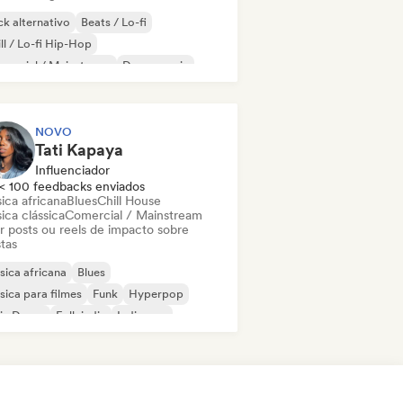
k alternativo
Beats / Lo-fi
ll / Lo-fi Hip-Hop
mercial / Mainstream
Dance music
sco
Dream pop
House music
NOVO
Tati Kapaya
Influenciador
< 100 feedbacks enviados
ica africana
Blues
Chill House
ica clássica
Comercial / Mainstream
ar posts ou reels de impacto sobre
stas
ica africana
Blues
ica para filmes
Funk
Hyperpop
ie Dance
Folk indie
Indie pop