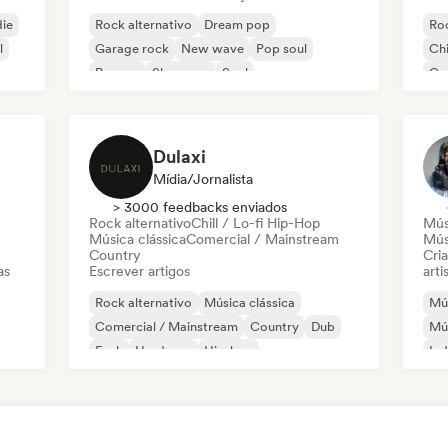
die
Rock alternativo
Dream pop
Roc
l
Garage rock
New wave
Pop soul
Chi
Reggae
Shoegaze
Soul
Co
Di
Dulaxi
Mídia/Jornalista
> 3000 feedbacks enviados
Rock alternativo
Chill / Lo-fi Hip-Hop
Mús
Música clássica
Comercial / Mainstream
Mús
Country
Cri
as
Escrever artigos
arti
Rock alternativo
Música clássica
Mús
Comercial / Mainstream
Country
Dub
Mús
Funk
Hardcore
Hip-hop
Ind