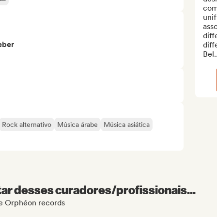
com
unif
asso
diff
eber
diff
Bel..
Rock alternativo
Música árabe
Música asiática
r desses curadores/profissionais...
 de Orphéon records