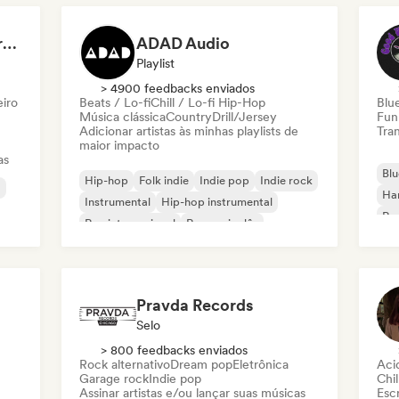
Dreamers Island Entertainment
ADAD Audio
Playlist
> 4900 feedbacks enviados
eiro
Beats / Lo-fi
Chill / Lo-fi Hip-Hop
Blu
Música clássica
Country
Drill/Jersey
Fun
Adicionar artistas às minhas playlists de
Tran
maior impacto
as
Blu
Hip-hop
Folk indie
Indie pop
Indie rock
a
Ha
Instrumental
Hip-hop instrumental
Roc
Rap internacional
Rap em inglês
Roc
Pravda Records
Selo
> 800 feedbacks enviados
Rock alternativo
Dream pop
Eletrônica
Aci
Garage rock
Indie pop
Chil
Assinar artistas e/ou lançar suas músicas
Escr