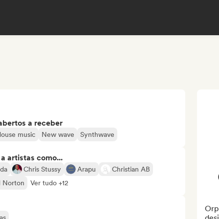
abertos a receber
ouse music
New wave
Synthwave
 artistas como...
rda
Chris Stussy
Arapu
Christian AB
 Norton
Ver tudo +12
Orp
desi
as