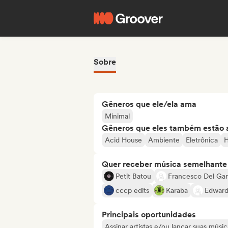
Sobre
Gêneros que ele/ela ama
Minimal
Gêneros que eles também estão 
Acid House
Ambiente
Eletrônica
H
Quer receber música semelhante a
Petit Batou
Francesco Del Ga
cccp edits
Karaba
Edward
Principais oportunidades
Assinar artistas e/ou lançar suas músic