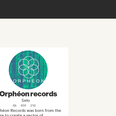
Orphéon records
Selo
4k
891
216
héon Records was born from the 
re to create a vector of 