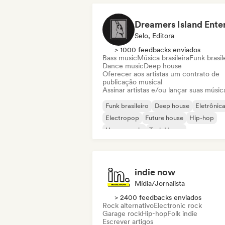
Selo, Editora
> 1000 feedbacks enviados
Bass music
Música brasileira
Funk brasil
Dance music
Deep house
Oferecer aos artistas um contrato de
publicação musical
Assinar artistas e/ou lançar suas músic
Funk brasileiro
Deep house
Eletrônic
Electropop
Future house
Hip-hop
House music
Tech House
indie now
Mídia/Jornalista
> 2400 feedbacks enviados
Rock alternativo
Electronic rock
Garage rock
Hip-hop
Folk indie
Escrever artigos