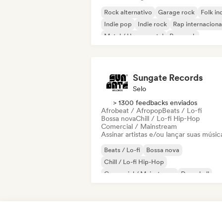
Rock alternativo
Garage rock
Folk in
Indie pop
Indie rock
Rap internaciona
Metal / Heavy metal
Pop rock
Sungate Records
Selo
> 1300 feedbacks enviados
Afrobeat / Afropop
Beats / Lo-fi
Bossa nova
Chill / Lo-fi Hip-Hop
Comercial / Mainstream
Assinar artistas e/ou lançar suas músic
Beats / Lo-fi
Bossa nova
Chill / Lo-fi Hip-Hop
Comercial / Mainstream
Dancehall
Dance pop
Hip-hop
Pop soul