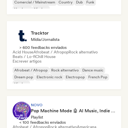
Comercial / Mainstream
Country
Dub
Funk
Hardcore
Hip-hop
Tracktor
Mídia/Jornalista
> 600 feedbacks enviados
Acid House
Afrobeat / Afropop
Rock alternativo
Beats / Lo-fi
Chill House
Escrever artigos
Afrobeat / Afropop
Rock alternativo
Dance music
Dream pop
Electronic rock
Electropop
French Pop
Hip-hop
NOVO
Pop Machine Mode 🤖 AI Music, Indie Pop & Dream Pop
Playlist
< 100 feedbacks enviados
Afrobeat / Afropop
Rock alternativo
Americana