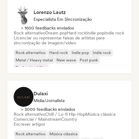
Lorenzo Lautz
Especialista Em Sincronização
> 1600 feedbacks enviados
Rock alternativo
Dream pop
Hard rock
Indie pop
Indie rock
Licenciar ou representar faixas de artistas para
sincronização de imagem/vídeo
Rock alternativo
Hard rock
Indie pop
Indie rock
Metal / Heavy metal
New wave
Post punk
Rock psicodélico
Dulaxi
Mídia/Jornalista
> 3000 feedbacks enviados
Rock alternativo
Chill / Lo-fi Hip-Hop
Música clássica
Comercial / Mainstream
Country
Escrever artigos
Rock alternativo
Música clássica