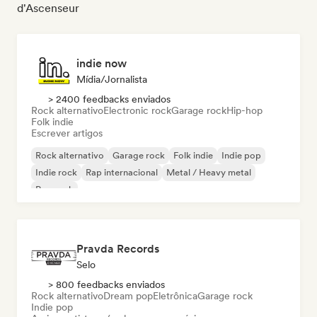
d'Ascenseur
indie now
Mídia/Jornalista
> 2400 feedbacks enviados
Rock alternativo
Electronic rock
Garage rock
Hip-hop
Folk indie
Escrever artigos
Rock alternativo
Garage rock
Folk indie
Indie pop
Indie rock
Rap internacional
Metal / Heavy metal
Pop rock
Pravda Records
Selo
> 800 feedbacks enviados
Rock alternativo
Dream pop
Eletrônica
Garage rock
Indie pop