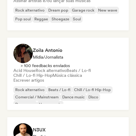
Assinar artistas e/ou lançar suas músicas
Rock alternativo
Dream pop
Garage rock
New wave
Pop soul
Reggae
Shoegaze
Soul
Zoila Antonio
Mídia/Jornalista
> 100 feedbacks enviados
Acid House
Rock alternativo
Beats / Lo-fi
Chill / Lo-fi Hip-Hop
Música clássica
Escrever artigos
Rock alternativo
Beats / Lo-fi
Chill / Lo-fi Hip-Hop
Comercial / Mainstream
Dance music
Disco
Dream pop
House music
N3UX