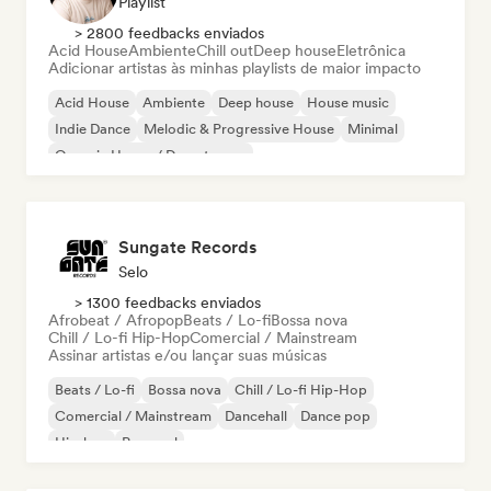
Playlist
> 2800 feedbacks enviados
Acid House
Ambiente
Chill out
Deep house
Eletrônica
Adicionar artistas às minhas playlists de maior impacto
Acid House
Ambiente
Deep house
House music
Indie Dance
Melodic & Progressive House
Minimal
Organic House / Downtempo
Sungate Records
Selo
> 1300 feedbacks enviados
Afrobeat / Afropop
Beats / Lo-fi
Bossa nova
Chill / Lo-fi Hip-Hop
Comercial / Mainstream
Assinar artistas e/ou lançar suas músicas
Beats / Lo-fi
Bossa nova
Chill / Lo-fi Hip-Hop
Comercial / Mainstream
Dancehall
Dance pop
Hip-hop
Pop soul