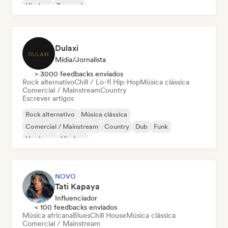
Hip-hop
Pop soul
Dulaxi
Mídia/Jornalista
> 3000 feedbacks enviados
Rock alternativo
Chill / Lo-fi Hip-Hop
Música clássica
Comercial / Mainstream
Country
Escrever artigos
Rock alternativo
Música clássica
Comercial / Mainstream
Country
Dub
Funk
Hardcore
Hip-hop
NOVO
Tati Kapaya
Influenciador
< 100 feedbacks enviados
Música africana
Blues
Chill House
Música clássica
Comercial / Mainstream