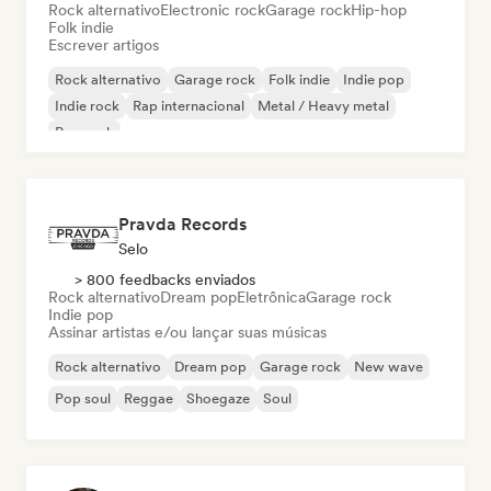
Rock alternativo
Electronic rock
Garage rock
Hip-hop
Folk indie
Escrever artigos
Rock alternativo
Garage rock
Folk indie
Indie pop
Indie rock
Rap internacional
Metal / Heavy metal
Pop rock
Pravda Records
Selo
> 800 feedbacks enviados
Rock alternativo
Dream pop
Eletrônica
Garage rock
Indie pop
Assinar artistas e/ou lançar suas músicas
Rock alternativo
Dream pop
Garage rock
New wave
Pop soul
Reggae
Shoegaze
Soul