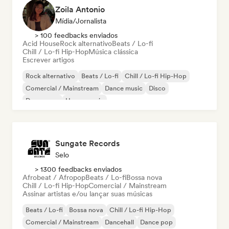
Zoila Antonio
Mídia/Jornalista
> 100 feedbacks enviados
Acid House
Rock alternativo
Beats / Lo-fi
Chill / Lo-fi Hip-Hop
Música clássica
Escrever artigos
Rock alternativo
Beats / Lo-fi
Chill / Lo-fi Hip-Hop
Comercial / Mainstream
Dance music
Disco
Dream pop
House music
Sungate Records
Selo
> 1300 feedbacks enviados
Afrobeat / Afropop
Beats / Lo-fi
Bossa nova
Chill / Lo-fi Hip-Hop
Comercial / Mainstream
Assinar artistas e/ou lançar suas músicas
Beats / Lo-fi
Bossa nova
Chill / Lo-fi Hip-Hop
Comercial / Mainstream
Dancehall
Dance pop