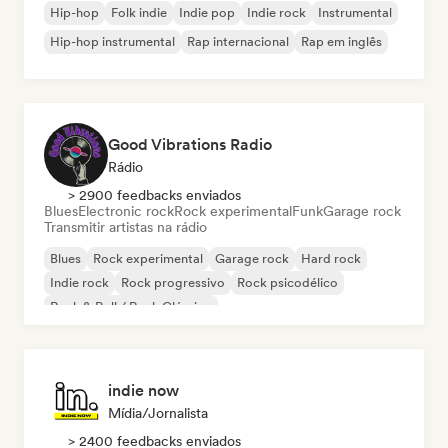
Hip-hop
Folk indie
Indie pop
Indie rock
Instrumental
Hip-hop instrumental
Rap internacional
Rap em inglês
Good Vibrations Radio
Rádio
> 2900 feedbacks enviados
Blues
Electronic rock
Rock experimental
Funk
Garage rock
Transmitir artistas na rádio
Blues
Rock experimental
Garage rock
Hard rock
Indie rock
Rock progressivo
Rock psicodélico
Rock & Roll / Rock Clássico
indie now
Mídia/Jornalista
> 2400 feedbacks enviados