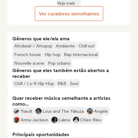
Veja mais
Ver curadores semelhantes
Gêneros que ele/ela ama
Afrobeat / Afropop
Ambiente
Chill out
French house
Hip-hop
Rap internacional
Nouvelle scene
Pop urbano
Gêneros que eles também estão abertos a
receber
Chill / Lo-fi Hip-Hop
R&B
Soul
Quer receber música semelhante a artistas
como...
Yseult
Lous and The Yakuza
Angèle
Arma Jackson
Lakna
Chien Bleu
Principais oportunidades