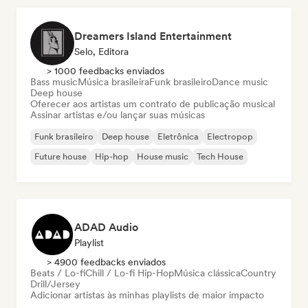
Dreamers Island Entertainment
Selo, Editora
> 1000 feedbacks enviados
Bass music
Música brasileira
Funk brasileiro
Dance music
Deep house
Oferecer aos artistas um contrato de publicação musical
Assinar artistas e/ou lançar suas músicas
Funk brasileiro
Deep house
Eletrônica
Electropop
Future house
Hip-hop
House music
Tech House
ADAD Audio
Playlist
> 4900 feedbacks enviados
Beats / Lo-fi
Chill / Lo-fi Hip-Hop
Música clássica
Country
Drill/Jersey
Adicionar artistas às minhas playlists de maior impacto