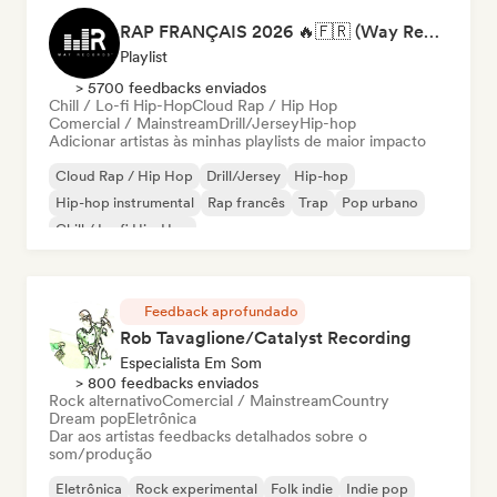
RAP FRANÇAIS 2026 🔥🇫🇷 (Way Records)
Playlist
> 5700 feedbacks enviados
Chill / Lo-fi Hip-Hop
Cloud Rap / Hip Hop
Comercial / Mainstream
Drill/Jersey
Hip-hop
Adicionar artistas às minhas playlists de maior impacto
Cloud Rap / Hip Hop
Drill/Jersey
Hip-hop
Hip-hop instrumental
Rap francês
Trap
Pop urbano
Chill / Lo-fi Hip-Hop
Feedback aprofundado
Rob Tavaglione/Catalyst Recording
Especialista Em Som
> 800 feedbacks enviados
Rock alternativo
Comercial / Mainstream
Country
Dream pop
Eletrônica
Dar aos artistas feedbacks detalhados sobre o
som/produção
Eletrônica
Rock experimental
Folk indie
Indie pop