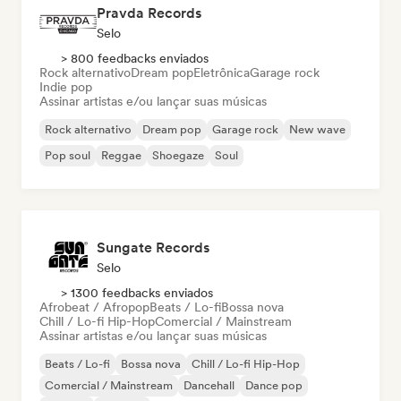
Pravda Records
Selo
> 800 feedbacks enviados
Rock alternativo
Dream pop
Eletrônica
Garage rock
Indie pop
Assinar artistas e/ou lançar suas músicas
Rock alternativo
Dream pop
Garage rock
New wave
Pop soul
Reggae
Shoegaze
Soul
Sungate Records
Selo
> 1300 feedbacks enviados
Afrobeat / Afropop
Beats / Lo-fi
Bossa nova
Chill / Lo-fi Hip-Hop
Comercial / Mainstream
Assinar artistas e/ou lançar suas músicas
Beats / Lo-fi
Bossa nova
Chill / Lo-fi Hip-Hop
Comercial / Mainstream
Dancehall
Dance pop