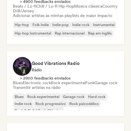
> 4900 feedbacks enviados
Beats / Lo-fi
Chill / Lo-fi Hip-Hop
Música clássica
Country
Drill/Jersey
Adicionar artistas às minhas playlists de maior impacto
Hip-hop
Folk indie
Indie pop
Indie rock
Instrumental
Hip-hop instrumental
Rap internacional
Rap em inglês
Good Vibrations Radio
Rádio
> 2900 feedbacks enviados
Blues
Electronic rock
Rock experimental
Funk
Garage rock
Transmitir artistas na rádio
Blues
Rock experimental
Garage rock
Hard rock
Indie rock
Rock progressivo
Rock psicodélico
Rock & Roll / Rock Clássico