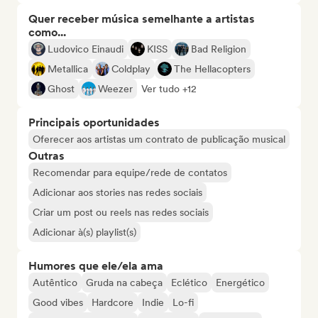
Quer receber música semelhante a artistas
como...
Ludovico Einaudi
KISS
Bad Religion
Metallica
Coldplay
The Hellacopters
Ghost
Weezer
Ver tudo +12
Principais oportunidades
Oferecer aos artistas um contrato de publicação musical
Outras
Recomendar para equipe/rede de contatos
Adicionar aos stories nas redes sociais
Criar um post ou reels nas redes sociais
Adicionar à(s) playlist(s)
Humores que ele/ela ama
Autêntico
Gruda na cabeça
Eclético
Energético
Good vibes
Hardcore
Indie
Lo-fi