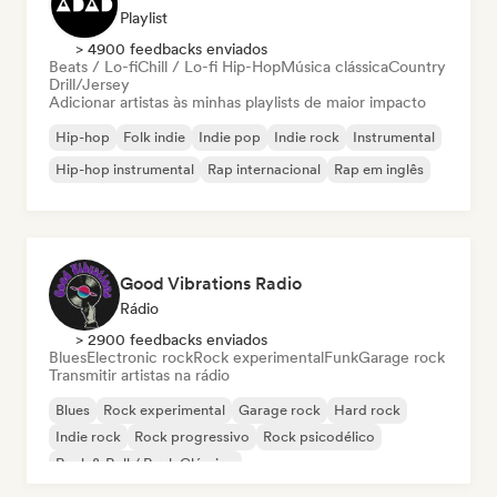
Playlist
> 4900 feedbacks enviados
Beats / Lo-fi
Chill / Lo-fi Hip-Hop
Música clássica
Country
Drill/Jersey
Adicionar artistas às minhas playlists de maior impacto
Hip-hop
Folk indie
Indie pop
Indie rock
Instrumental
Hip-hop instrumental
Rap internacional
Rap em inglês
Good Vibrations Radio
Rádio
> 2900 feedbacks enviados
Blues
Electronic rock
Rock experimental
Funk
Garage rock
Transmitir artistas na rádio
Blues
Rock experimental
Garage rock
Hard rock
Indie rock
Rock progressivo
Rock psicodélico
Rock & Roll / Rock Clássico