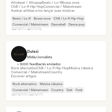
Afrobeat / Afropop
Beats / Lo-fi
Bossa nova
Chill / Lo-fi Hip-Hop
Comercial / Mainstream
Assinar artistas e/ou lançar suas músicas
Beats / Lo-fi
Bossa nova
Chill / Lo-fi Hip-Hop
Comercial / Mainstream
Dancehall
Dance pop
Hip-hop
Pop soul
Dulaxi
Mídia/Jornalista
> 3000 feedbacks enviados
Rock alternativo
Chill / Lo-fi Hip-Hop
Música clássica
Comercial / Mainstream
Country
Escrever artigos
Rock alternativo
Música clássica
Comercial / Mainstream
Country
Dub
Funk
Hardcore
Hip-hop