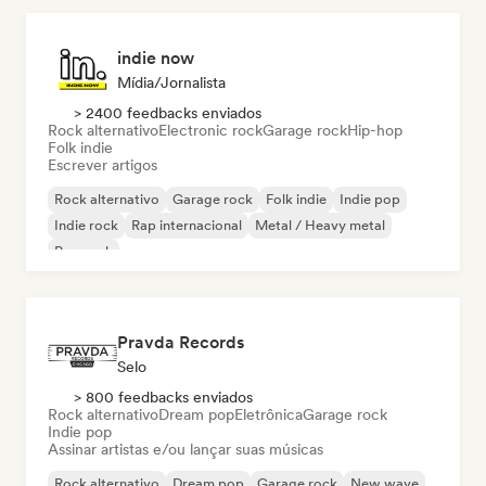
indie now
Mídia/Jornalista
> 2400 feedbacks enviados
Rock alternativo
Electronic rock
Garage rock
Hip-hop
Folk indie
Escrever artigos
Rock alternativo
Garage rock
Folk indie
Indie pop
Indie rock
Rap internacional
Metal / Heavy metal
Pop rock
Pravda Records
Selo
> 800 feedbacks enviados
Rock alternativo
Dream pop
Eletrônica
Garage rock
Indie pop
Assinar artistas e/ou lançar suas músicas
Rock alternativo
Dream pop
Garage rock
New wave