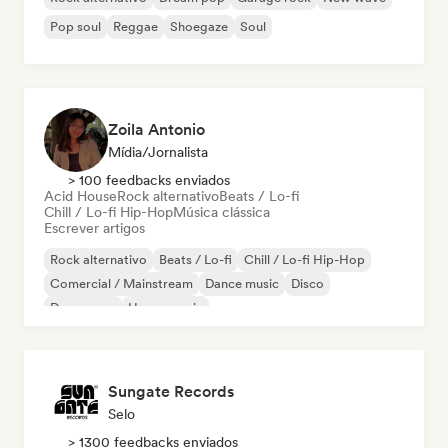
Pop soul
Reggae
Shoegaze
Soul
Zoila Antonio
Mídia/Jornalista
> 100 feedbacks enviados
Acid House
Rock alternativo
Beats / Lo-fi
Chill / Lo-fi Hip-Hop
Música clássica
Escrever artigos
Rock alternativo
Beats / Lo-fi
Chill / Lo-fi Hip-Hop
Comercial / Mainstream
Dance music
Disco
Dream pop
House music
Sungate Records
Selo
> 1300 feedbacks enviados