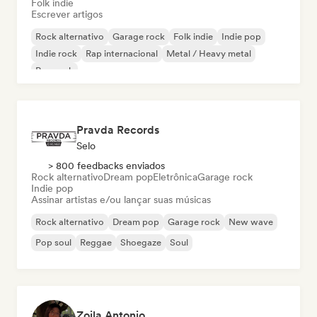
Folk indie
Escrever artigos
Rock alternativo
Garage rock
Folk indie
Indie pop
Indie rock
Rap internacional
Metal / Heavy metal
Pop rock
Pravda Records
Selo
> 800 feedbacks enviados
Rock alternativo
Dream pop
Eletrônica
Garage rock
Indie pop
Assinar artistas e/ou lançar suas músicas
Rock alternativo
Dream pop
Garage rock
New wave
Pop soul
Reggae
Shoegaze
Soul
Zoila Antonio