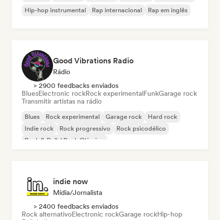
Hip-hop instrumental
Rap internacional
Rap em inglês
Good Vibrations Radio
Rádio
> 2900 feedbacks enviados
Blues
Electronic rock
Rock experimental
Funk
Garage rock
Transmitir artistas na rádio
Blues
Rock experimental
Garage rock
Hard rock
Indie rock
Rock progressivo
Rock psicodélico
Rock & Roll / Rock Clássico
indie now
Mídia/Jornalista
> 2400 feedbacks enviados
Rock alternativo
Electronic rock
Garage rock
Hip-hop