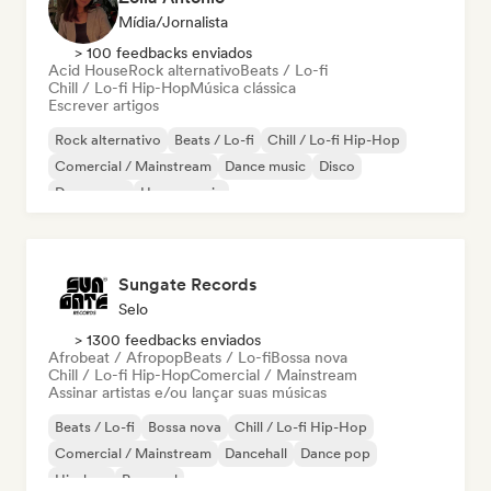
Mídia/Jornalista
> 100 feedbacks enviados
Acid House
Rock alternativo
Beats / Lo-fi
Chill / Lo-fi Hip-Hop
Música clássica
Escrever artigos
Rock alternativo
Beats / Lo-fi
Chill / Lo-fi Hip-Hop
Comercial / Mainstream
Dance music
Disco
Dream pop
House music
Sungate Records
Selo
> 1300 feedbacks enviados
Afrobeat / Afropop
Beats / Lo-fi
Bossa nova
Chill / Lo-fi Hip-Hop
Comercial / Mainstream
Assinar artistas e/ou lançar suas músicas
Beats / Lo-fi
Bossa nova
Chill / Lo-fi Hip-Hop
Comercial / Mainstream
Dancehall
Dance pop
Hip-hop
Pop soul