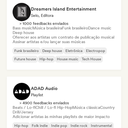
Dreamers Island Entertainment
Selo, Editora
> 1000 feedbacks enviados
Bass music
Música brasileira
Funk brasileiro
Dance music
Deep house
Oferecer aos artistas um contrato de publicação musical
Assinar artistas e/ou lançar suas músicas
Funk brasileiro
Deep house
Eletrônica
Electropop
Future house
Hip-hop
House music
Tech House
ADAD Audio
Playlist
> 4900 feedbacks enviados
Beats / Lo-fi
Chill / Lo-fi Hip-Hop
Música clássica
Country
Drill/Jersey
Adicionar artistas às minhas playlists de maior impacto
Hip-hop
Folk indie
Indie pop
Indie rock
Instrumental