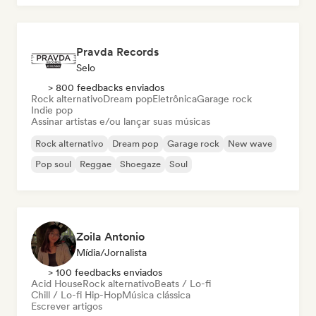
Pravda Records
Selo
> 800 feedbacks enviados
Rock alternativo
Dream pop
Eletrônica
Garage rock
Indie pop
Assinar artistas e/ou lançar suas músicas
Rock alternativo
Dream pop
Garage rock
New wave
Pop soul
Reggae
Shoegaze
Soul
Zoila Antonio
Mídia/Jornalista
> 100 feedbacks enviados
Acid House
Rock alternativo
Beats / Lo-fi
Chill / Lo-fi Hip-Hop
Música clássica
Escrever artigos