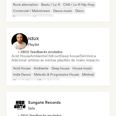
Rock alternativo
Beats / Lo-fi
Chill / Lo-fi Hip-Hop
Comercial / Mainstream
Dance music
Disco
Dream pop
House music
N3UX
Playlist
> 2800 feedbacks enviados
Acid House
Ambiente
Chill out
Deep house
Eletrônica
Adicionar artistas às minhas playlists de maior impacto
Acid House
Ambiente
Deep house
House music
Indie Dance
Melodic & Progressive House
Minimal
Organic House / Downtempo
Sungate Records
Selo
> 1300 feedbacks enviados