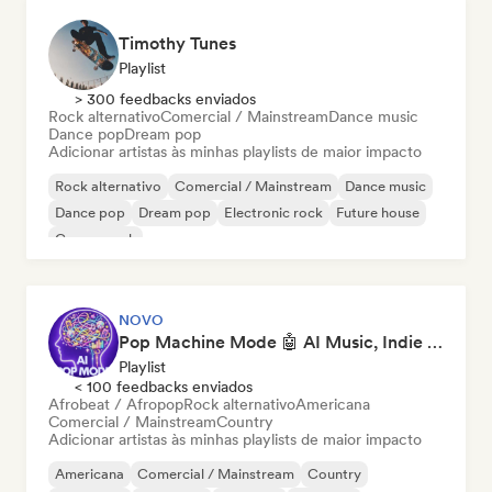
Timothy Tunes
Playlist
> 300 feedbacks enviados
Rock alternativo
Comercial / Mainstream
Dance music
Dance pop
Dream pop
Adicionar artistas às minhas playlists de maior impacto
Rock alternativo
Comercial / Mainstream
Dance music
Dance pop
Dream pop
Electronic rock
Future house
Garage rock
NOVO
Pop Machine Mode 🤖 AI Music, Indie Pop & Dream Pop
Playlist
< 100 feedbacks enviados
Afrobeat / Afropop
Rock alternativo
Americana
Comercial / Mainstream
Country
Adicionar artistas às minhas playlists de maior impacto
Americana
Comercial / Mainstream
Country