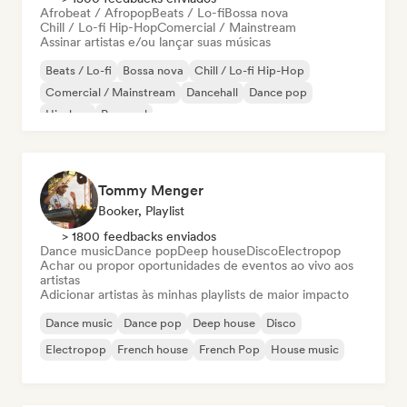
Afrobeat / Afropop
Beats / Lo-fi
Bossa nova
Chill / Lo-fi Hip-Hop
Comercial / Mainstream
Assinar artistas e/ou lançar suas músicas
Beats / Lo-fi
Bossa nova
Chill / Lo-fi Hip-Hop
Comercial / Mainstream
Dancehall
Dance pop
Hip-hop
Pop soul
Tommy Menger
Booker, Playlist
> 1800 feedbacks enviados
Dance music
Dance pop
Deep house
Disco
Electropop
Achar ou propor oportunidades de eventos ao vivo aos
artistas
Adicionar artistas às minhas playlists de maior impacto
Dance music
Dance pop
Deep house
Disco
Electropop
French house
French Pop
House music