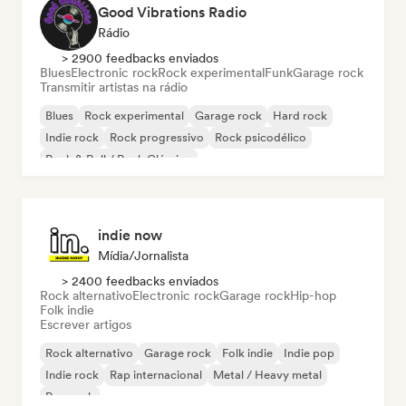
Good Vibrations Radio
Rádio
> 2900 feedbacks enviados
Blues
Electronic rock
Rock experimental
Funk
Garage rock
Transmitir artistas na rádio
Blues
Rock experimental
Garage rock
Hard rock
Indie rock
Rock progressivo
Rock psicodélico
Rock & Roll / Rock Clássico
indie now
Mídia/Jornalista
> 2400 feedbacks enviados
Rock alternativo
Electronic rock
Garage rock
Hip-hop
Folk indie
Escrever artigos
Rock alternativo
Garage rock
Folk indie
Indie pop
Indie rock
Rap internacional
Metal / Heavy metal
Pop rock