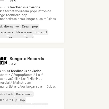
Selo
> 800 feedbacks enviados
k alternativo
Dream pop
Eletrônica
age rock
Indie pop
nar artistas e/ou lançar suas músicas
k alternativo
Dream pop
rage rock
New wave
Pop soul
ggae
Shoegaze
Soul
Sungate Records
Selo
> 1300 feedbacks enviados
obeat / Afropop
Beats / Lo-fi
sa nova
Chill / Lo-fi Hip-Hop
ercial / Mainstream
nar artistas e/ou lançar suas músicas
ts / Lo-fi
Bossa nova
ll / Lo-fi Hip-Hop
mercial / Mainstream
Dancehall