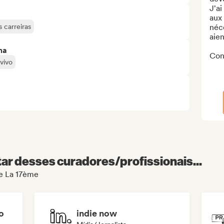
J'ai
aux 
 carreiras
néce
aien
ma
Cons
vivo
r desses curadores/profissionais...
de La 17ème
o
indie now