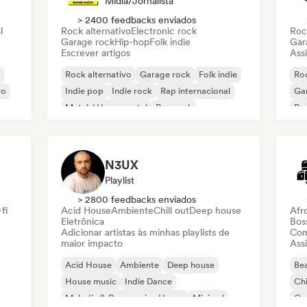
Mídia/Jornalista
> 2400 feedbacks enviados
l
Rock alternativo
Electronic rock
Roc
Garage rock
Hip-hop
Folk indie
Gar
Escrever artigos
Assi
k
Rock alternativo
Garage rock
Folk indie
Roc
vo
Indie pop
Indie rock
Rap internacional
Ga
Metal / Heavy metal
Pop rock
Re
N3UX
Playlist
> 2800 feedbacks enviados
fi
Acid House
Ambiente
Chill out
Deep house
Afr
Eletrônica
Bos
Adicionar artistas às minhas playlists de
Com
maior impacto
Assi
Acid House
Ambiente
Deep house
Bea
House music
Indie Dance
Chi
Melodic & Progressive House
Minimal
Co