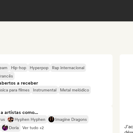
ream
Hip-hop
Hyperpop
Rap internacional
francês
abertos a receber
sica para filmes
Instrumental
Metal melódico
 artistas como...
rus
Hyphen Hyphen
Imagine Dragons
J'ac
Doria
Ver tudo +2
dév