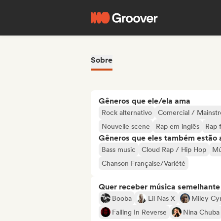
Sobre
Gêneros que ele/ela ama
Rock alternativo
Comercial / Mainst
Nouvelle scene
Rap em inglês
Rap 
Gêneros que eles também estão 
Bass music
Cloud Rap / Hip Hop
Mú
Chanson Française/Variété
Quer receber música semelhante a
Booba
Lil Nas X
Miley Cy
Falling In Reverse
Nina Chuba