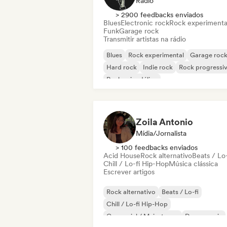
Rádio
> 2900 feedbacks enviados
Blues
Electronic rock
Rock experimenta
Funk
Garage rock
Transmitir artistas na rádio
Blues
Rock experimental
Garage roc
Hard rock
Indie rock
Rock progressi
Rock psicodélico
Rock & Roll / Rock Clássico
Zoila Antonio
Mídia/Jornalista
> 100 feedbacks enviados
Acid House
Rock alternativo
Beats / Lo-
Chill / Lo-fi Hip-Hop
Música clássica
Escrever artigos
Rock alternativo
Beats / Lo-fi
Chill / Lo-fi Hip-Hop
Comercial / Mainstream
Dance music