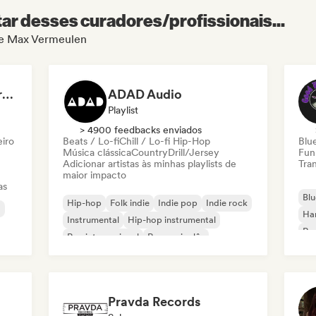
r desses curadores/profissionais...
 de Max Vermeulen
Dreamers Island Entertainment
ADAD Audio
Playlist
> 4900 feedbacks enviados
eiro
Beats / Lo-fi
Chill / Lo-fi Hip-Hop
Blu
Música clássica
Country
Drill/Jersey
Fun
Adicionar artistas às minhas playlists de
Tran
maior impacto
as
Blu
Hip-hop
Folk indie
Indie pop
Indie rock
a
Ha
Instrumental
Hip-hop instrumental
Roc
Rap internacional
Rap em inglês
Roc
Pravda Records