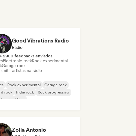
Good Vibrations Radio
Rádio
> 2900 feedbacks enviados
es
Electronic rock
Rock experimental
k
Garage rock
smitir artistas na rádio
es
Rock experimental
Garage rock
rd rock
Indie rock
Rock progressivo
k psicodélico
k & Roll / Rock Clássico
Zoila Antonio