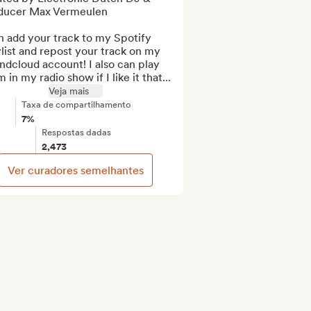
ducer Max Vermeulen

n add your track to my Spotify 
list and repost your track on my 
dcloud account! I also can play 
 in my radio show if I like it that...
Veja mais
Taxa de compartilhamento
7%
Respostas dadas
2,473
Ver curadores semelhantes