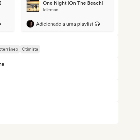
)
One Night (On The Beach)
Idleman
Adicionado a uma playlist
bterrâneo
Otimista
ma