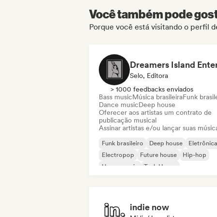
Você também pode gosta
Porque você está visitando o perfil
Selo, Editora
> 1000 feedbacks enviados
Bass music
Música brasileira
Funk brasil
Dance music
Deep house
Oferecer aos artistas um contrato de
publicação musical
Assinar artistas e/ou lançar suas músic
Funk brasileiro
Deep house
Eletrônic
Electropop
Future house
Hip-hop
House music
Tech House
indie now