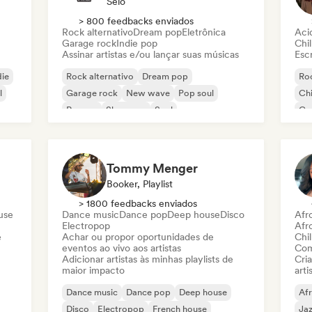
Selo
> 800 feedbacks enviados
Rock alternativo
Dream pop
Eletrônica
Aci
Garage rock
Indie pop
Chil
Assinar artistas e/ou lançar suas músicas
Escr
die
Rock alternativo
Dream pop
Roc
l
Garage rock
New wave
Pop soul
Chi
Reggae
Shoegaze
Soul
Co
Di
Tommy Menger
Booker, Playlist
> 1800 feedbacks enviados
use
Dance music
Dance pop
Deep house
Disco
Afr
Electropop
Afr
e
Achar ou propor oportunidades de
Chil
eventos ao vivo aos artistas
Com
Adicionar artistas às minhas playlists de
Cri
maior impacto
arti
Dance music
Dance pop
Deep house
Af
Disco
Electropop
French house
Ja