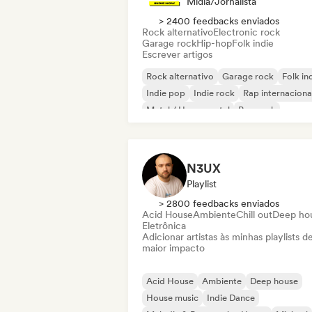
Mídia/Jornalista
> 2400 feedbacks enviados
Rock alternativo
Electronic rock
Garage rock
Hip-hop
Folk indie
Escrever artigos
Rock alternativo
Garage rock
Folk in
Indie pop
Indie rock
Rap internaciona
Metal / Heavy metal
Pop rock
N3UX
Playlist
> 2800 feedbacks enviados
Acid House
Ambiente
Chill out
Deep ho
Eletrônica
Adicionar artistas às minhas playlists d
maior impacto
Acid House
Ambiente
Deep house
House music
Indie Dance