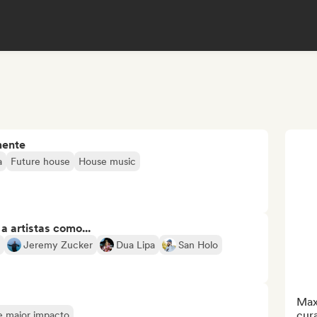
mente
a
Future house
House music
 artistas como...
Jeremy Zucker
Dua Lipa
San Holo
Max
cur
de maior impacto