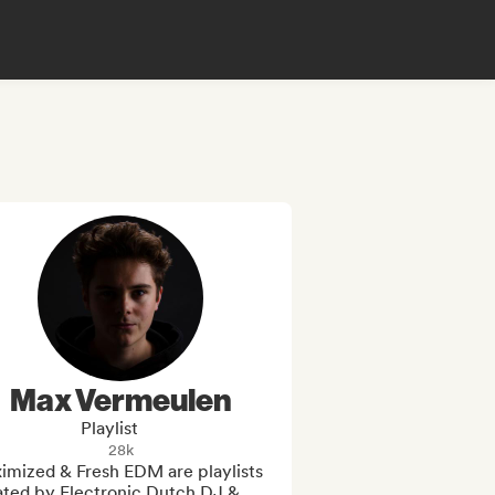
Max Vermeulen
Playlist
28k
imized & Fresh EDM are playlists 
ated by Electronic Dutch DJ & 