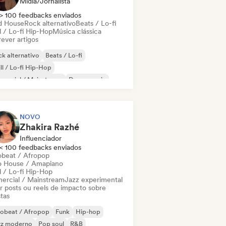
Mídia/Jornalista
> 100 feedbacks enviados
d House
Rock alternativo
Beats / Lo-fi
l / Lo-fi Hip-Hop
Música clássica
ever artigos
k alternativo
Beats / Lo-fi
ll / Lo-fi Hip-Hop
mercial / Mainstream
Dance music
sco
Dream pop
House music
NOVO
Zhakira Razhé
Influenciador
< 100 feedbacks enviados
obeat / Afropop
o House / Amapiano
l / Lo-fi Hip-Hop
ercial / Mainstream
Jazz experimental
ar posts ou reels de impacto sobre
stas
robeat / Afropop
Funk
Hip-hop
zz moderno
Pop soul
R&B