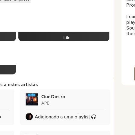
Pro
I ca
play
Soun
them
1.1k
 a estes artistas
Our Desire
APE
Adicionado a uma playlist