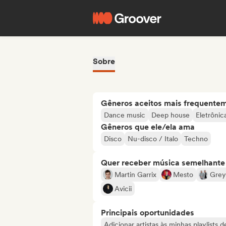
Sobre
Gêneros aceitos mais frequente
Dance music
Deep house
Eletrônic
Gêneros que ele/ela ama
Disco
Nu-disco / Italo
Techno
Quer receber música semelhante a
Martin Garrix
Mesto
Grey
Avicii
Principais oportunidades
Adicionar artistas às minhas playlists 