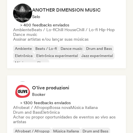
ANOTHER DIMENSION MUSIC
Selo
> 400 feedbacks enviados
Ambiente
Beats / Lo-fi
Chill House
Chill / Lo-fi Hip-Hop
Dance music
Assinar artistas e/ou lançar suas músicas
Ambiente
Beats / Lo-fi
Dance music
Drum and Bass
Eletrônica
Eletrônica experimental
Jazz experimental
Música para filmes
O’live produzioni
Booker
> 1300 feedbacks enviados
Afrobeat / Afropop
Bossa nova
Música italiana
Drum and Bass
Eletrônica
Achar ou propor oportunidades de eventos ao vivo aos
artistas
Afrobeat / Afropop
Música italiana
Drum and Bass