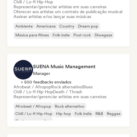
Chill / Lo-fi Hip-Hop
Representar/gerenciar artistas em suas carreiras
Oferecer aos artistas um contrato de publicação musical
Assinar artistas e/ou lançar suas músicas
Ambiente
Americana
Country
Dream pop
Música para filmes
Folk indie
Post rock
Shoegaze
SUENA Music Management
Manager
> 500 feedbacks enviados
Afrobeat / Afropop
Rock alternativo
Blues
Chill / Lo-fi Hip-Hop
Death / Thrash
Representar/gerenciar artistas em suas carreiras
Afrobeat / Afropop
Rock alternativo
Chill / Lo-fi Hip-Hop
Hip-hop
Folk indie
R&B
Reggae
Cantor-compositor