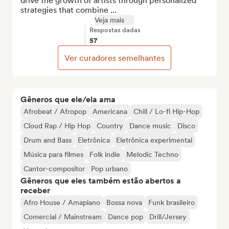
drive the growth of artists through personalized 
strategies that combine ...
Veja mais
Respostas dadas
57
Ver curadores semelhantes
Gêneros que ele/ela ama
Afrobeat / Afropop
Americana
Chill / Lo-fi Hip-Hop
Cloud Rap / Hip Hop
Country
Dance music
Disco
Drum and Bass
Eletrônica
Eletrônica experimental
Música para filmes
Folk indie
Melodic Techno
Cantor-compositor
Pop urbano
Gêneros que eles também estão abertos a
receber
Afro House / Amapiano
Bossa nova
Funk brasileiro
Comercial / Mainstream
Dance pop
Drill/Jersey