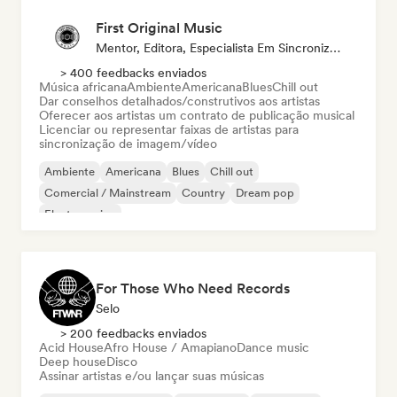
First Original Music
Mentor, Editora, Especialista Em Sincronização
> 400 feedbacks enviados
Música africana
Ambiente
Americana
Blues
Chill out
Dar conselhos detalhados/construtivos aos artistas
Oferecer aos artistas um contrato de publicação musical
Licenciar ou representar faixas de artistas para
sincronização de imagem/vídeo
Ambiente
Americana
Blues
Chill out
Comercial / Mainstream
Country
Dream pop
Electro swing
For Those Who Need Records
Selo
> 200 feedbacks enviados
Acid House
Afro House / Amapiano
Dance music
Deep house
Disco
Assinar artistas e/ou lançar suas músicas