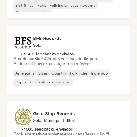
Eletrônica
Funk
Folk indie
Jazz moderno
Cantor-compositor
BFS Records
Selo
> 2300 feedbacks enviados
Americana
Blues
Country
Folk indie
Indie pop
Assinar artistas e/ou lançar suas músicas
Americana
Blues
Country
Folk indie
Indie pop
Pop rock
Cantor-compositor
Gold Ship Records
Selo, Manager, Editora
> 1600 feedbacks enviados
Rock alternativo
Ambiente
Americana
Beats / Lo-fi