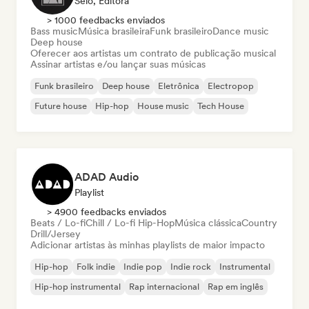
Selo, Editora
> 1000 feedbacks enviados
Bass music
Música brasileira
Funk brasileiro
Dance music
Deep house
Oferecer aos artistas um contrato de publicação musical
Assinar artistas e/ou lançar suas músicas
Funk brasileiro
Deep house
Eletrônica
Electropop
Future house
Hip-hop
House music
Tech House
ADAD Audio
Playlist
> 4900 feedbacks enviados
Beats / Lo-fi
Chill / Lo-fi Hip-Hop
Música clássica
Country
Drill/Jersey
Adicionar artistas às minhas playlists de maior impacto
Hip-hop
Folk indie
Indie pop
Indie rock
Instrumental
Hip-hop instrumental
Rap internacional
Rap em inglês