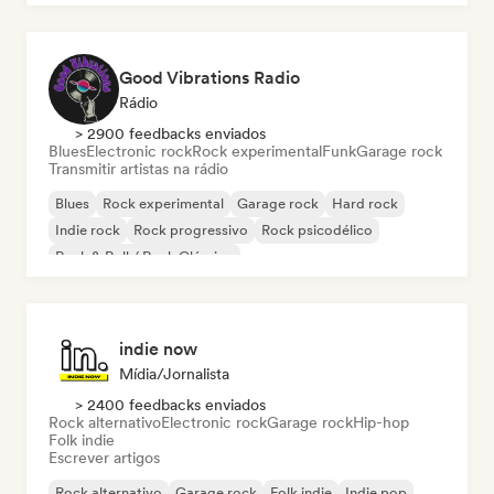
Good Vibrations Radio
Rádio
> 2900 feedbacks enviados
Blues
Electronic rock
Rock experimental
Funk
Garage rock
Transmitir artistas na rádio
Blues
Rock experimental
Garage rock
Hard rock
Indie rock
Rock progressivo
Rock psicodélico
Rock & Roll / Rock Clássico
indie now
Mídia/Jornalista
> 2400 feedbacks enviados
Rock alternativo
Electronic rock
Garage rock
Hip-hop
Folk indie
Escrever artigos
Rock alternativo
Garage rock
Folk indie
Indie pop