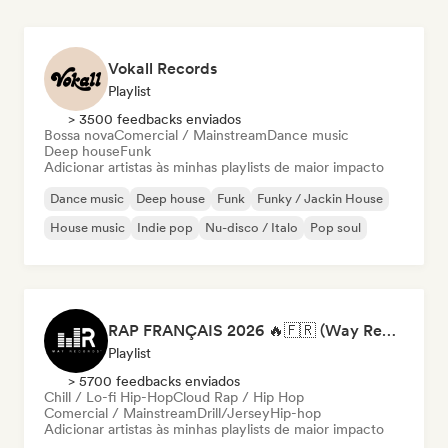
Vokall Records
Playlist
> 3500 feedbacks enviados
Bossa nova
Comercial / Mainstream
Dance music
Deep house
Funk
Adicionar artistas às minhas playlists de maior impacto
Dance music
Deep house
Funk
Funky / Jackin House
House music
Indie pop
Nu-disco / Italo
Pop soul
RAP FRANÇAIS 2026 🔥🇫🇷 (Way Records)
Playlist
> 5700 feedbacks enviados
Chill / Lo-fi Hip-Hop
Cloud Rap / Hip Hop
Comercial / Mainstream
Drill/Jersey
Hip-hop
Adicionar artistas às minhas playlists de maior impacto