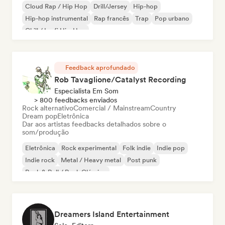
Cloud Rap / Hip Hop
Drill/Jersey
Hip-hop
Hip-hop instrumental
Rap francês
Trap
Pop urbano
Chill / Lo-fi Hip-Hop
Feedback aprofundado
Rob Tavaglione/Catalyst Recording
Especialista Em Som
> 800 feedbacks enviados
Rock alternativo
Comercial / Mainstream
Country
Dream pop
Eletrônica
Dar aos artistas feedbacks detalhados sobre o
som/produção
Eletrônica
Rock experimental
Folk indie
Indie pop
Indie rock
Metal / Heavy metal
Post punk
Rock & Roll / Rock Clássico
Dreamers Island Entertainment