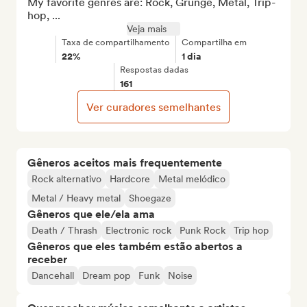
My favorite genres are: Rock, Grunge, Metal, Trip-
hop, ...
Veja mais
Taxa de compartilhamento
Compartilha em
22%
1 dia
Respostas dadas
161
Ver curadores semelhantes
Gêneros aceitos mais frequentemente
Rock alternativo
Hardcore
Metal melódico
Metal / Heavy metal
Shoegaze
Gêneros que ele/ela ama
Death / Thrash
Electronic rock
Punk Rock
Trip hop
Gêneros que eles também estão abertos a
receber
Dancehall
Dream pop
Funk
Noise