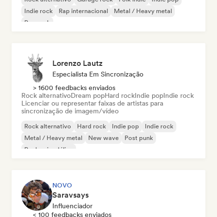
Indie rock
Rap internacional
Metal / Heavy metal
Pop rock
Lorenzo Lautz
Especialista Em Sincronização
> 1600 feedbacks enviados
Rock alternativo
Dream pop
Hard rock
Indie pop
Indie rock
Licenciar ou representar faixas de artistas para
sincronização de imagem/vídeo
Rock alternativo
Hard rock
Indie pop
Indie rock
Metal / Heavy metal
New wave
Post punk
Rock psicodélico
NOVO
Saravsays
Influenciador
< 100 feedbacks enviados