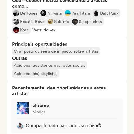
Quer receber música semelhante a artistas
como...
Deftones
Nirvana
Pearl Jam
Daft Punk
Beastie Boys
Sublime
Sleep Token
Korn
Ver tudo +12
Principais oportunidades
Criar posts ou reels de impacto sobre artistas
Outras
Adicionar aos stories nas redes sociais
Adicionar à(s) playlist(s)
Recentemente, deu oportunidades a estes
artistas
chrome
blinder
Compartilhado nas redes sociais