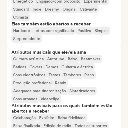
Energético
Engajado/com propósito
Experimental
Standard
Indie
Dreamy
Original
Cativante
Otimista
Eles também estão abertos a receber
Hardcore
Letras com significado
Positivo
Simples
Surpreendente
Atributos musicais que ele/ela ama
Guitarra acústica
Autotune
Baixo
Beatmaker
Batidas
Covers
Demos
Guitarra eléctrica
Sons electrônicos
Testes
Tambores
Piano
Produção profissional
Remix
Adequada para sincronização
Sintetizadores
Sons urbanos
Videoclipe
Atributos musicais para os quais também estão
abertos a receber
Colaboração
Explícito
Baixa fidelidade
Faixa finalizada
Edição de rádio
Todos os suportes