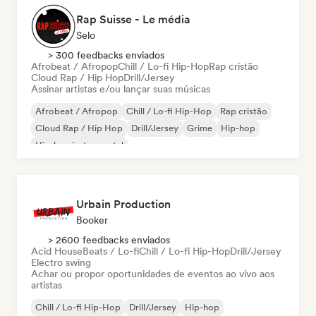
Rap Suisse - Le média
Selo
> 300 feedbacks enviados
Afrobeat / Afropop
Chill / Lo-fi Hip-Hop
Rap cristão
Cloud Rap / Hip Hop
Drill/Jersey
Assinar artistas e/ou lançar suas músicas
Afrobeat / Afropop
Chill / Lo-fi Hip-Hop
Rap cristão
Cloud Rap / Hip Hop
Drill/Jersey
Grime
Hip-hop
Hip-hop instrumental
Urbain Production
Booker
> 2600 feedbacks enviados
Acid House
Beats / Lo-fi
Chill / Lo-fi Hip-Hop
Drill/Jersey
Electro swing
Achar ou propor oportunidades de eventos ao vivo aos
artistas
Chill / Lo-fi Hip-Hop
Drill/Jersey
Hip-hop