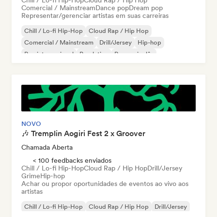
Chill / Lo-fi Hip-Hop
Cloud Rap / Hip Hop
Comercial / Mainstream
Dance pop
Dream pop
Representar/gerenciar artistas em suas carreiras
Chill / Lo-fi Hip-Hop
Cloud Rap / Hip Hop
Comercial / Mainstream
Drill/Jersey
Hip-hop
Rap internacional
Pop latino
Rap em inglês
NOVO
🎶 Tremplin Aogiri Fest 2 x Groover
Chamada Aberta
< 100 feedbacks enviados
Chill / Lo-fi Hip-Hop
Cloud Rap / Hip Hop
Drill/Jersey
Grime
Hip-hop
Achar ou propor oportunidades de eventos ao vivo aos
artistas
Chill / Lo-fi Hip-Hop
Cloud Rap / Hip Hop
Drill/Jersey