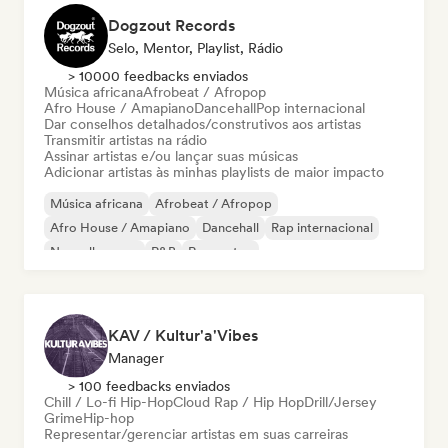
Dogzout Records
Selo, Mentor, Playlist, Rádio
> 10000 feedbacks enviados
Música africana
Afrobeat / Afropop
Afro House / Amapiano
Dancehall
Pop internacional
Dar conselhos detalhados/construtivos aos artistas
Transmitir artistas na rádio
Assinar artistas e/ou lançar suas músicas
Adicionar artistas às minhas playlists de maior impacto
Música africana
Afrobeat / Afropop
Afro House / Amapiano
Dancehall
Rap internacional
Nouvelle scene
R&B
Reggaeton
KAV / Kultur'a'Vibes
Manager
> 100 feedbacks enviados
Chill / Lo-fi Hip-Hop
Cloud Rap / Hip Hop
Drill/Jersey
Grime
Hip-hop
Representar/gerenciar artistas em suas carreiras