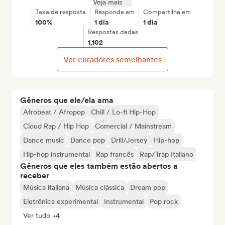
Veja mais
Taxa de resposta
Responde em
Compartilha em
100%
1 dia
1 dia
Respostas dadas
1,102
Ver curadores semelhantes
Gêneros que ele/ela ama
Afrobeat / Afropop
Chill / Lo-fi Hip-Hop
Cloud Rap / Hip Hop
Comercial / Mainstream
Dance music
Dance pop
Drill/Jersey
Hip-hop
Hip-hop instrumental
Rap francês
Rap/Trap Italiano
Gêneros que eles também estão abertos a
receber
Música italiana
Música clássica
Dream pop
Eletrônica experimental
Instrumental
Pop rock
Ver tudo +4