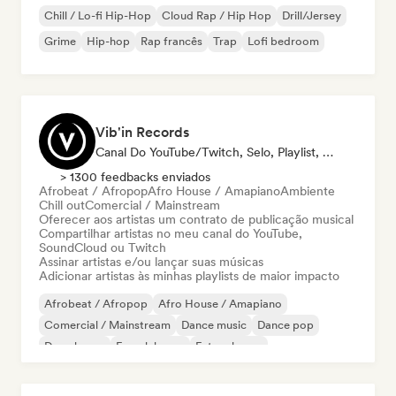
Chill / Lo-fi Hip-Hop
Cloud Rap / Hip Hop
Drill/Jersey
Grime
Hip-hop
Rap francês
Trap
Lofi bedroom
Vib'in Records
Canal Do YouTube/Twitch, Selo, Playlist, Editora
> 1300 feedbacks enviados
Afrobeat / Afropop
Afro House / Amapiano
Ambiente
Chill out
Comercial / Mainstream
Oferecer aos artistas um contrato de publicação musical
Compartilhar artistas no meu canal do YouTube,
SoundCloud ou Twitch
Assinar artistas e/ou lançar suas músicas
Adicionar artistas às minhas playlists de maior impacto
Afrobeat / Afropop
Afro House / Amapiano
Comercial / Mainstream
Dance music
Dance pop
Deep house
French house
Future house