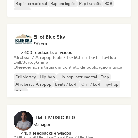
Rap internacional
Rap em inglês
Rap francês
R&B
Reggae
Elliot Blue Sky
Editora
> 600 feedbacks enviados
Afrobeat / Afropop
Beats / Lo-fi
Chill / Lo-fi Hip-Hop
Drill/Jersey
Grime
Oferecer aos artistas um contrato de publicação musical
Drill/Jersey
Hip-hop
Hip-hop instrumental
Trap
Afrobeat / Afropop
Beats / Lo-fi
Chill / Lo-fi Hip-Hop
Grime
LIMIT MUSIC KLG
Manager
< 100 feedbacks enviados