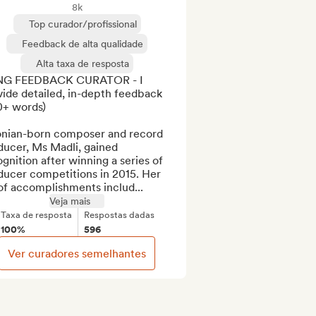
8k
Top curador/profissional
Feedback de alta qualidade
Alta taxa de resposta
G FEEDBACK CURATOR - I 
ide detailed, in-depth feedback 
+ words)

onian-born composer and record 
ucer, Ms Madli, gained 
gnition after winning a series of 
ucer competitions in 2015. Her 
 of accomplishments includ...
Veja mais
Taxa de resposta
Respostas dadas
100%
596
Ver curadores semelhantes