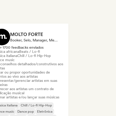
MOLTO FORTE
Booker, Selo, Manager, Mentor, Editora
> 1700 feedbacks enviados
ica africana
Beats / Lo-fi
ca italiana
Chill / Lo-fi Hip-Hop
ce music
 conselhos detalhados/construtivos aos
stas
ar ou propor oportunidades de
tos ao vivo aos artistas
resentar/gerenciar artistas em suas
eiras
recer aos artistas um contrato de
licação musical
nar artistas e/ou lançar suas músicas
ica italiana
Chill / Lo-fi Hip-Hop
nce music
Dance pop
Eletrônica