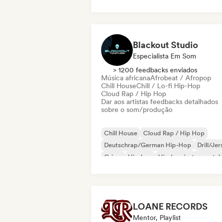
Rap internacional
Blackout Studio
Especialista Em Som
> 1200 feedbacks enviados
Música africana
Afrobeat / Afropop
Chill House
Chill / Lo-fi Hip-Hop
Cloud Rap / Hip Hop
Dar aos artistas feedbacks detalhados
sobre o som/produção
Chill House
Cloud Rap / Hip Hop
Deutschrap/German Hip-Hop
Drill/Je
Grime
Hip-hop
Hip-hop instrumental
Rap internacional
LOANE RECORDS
Mentor, Playlist