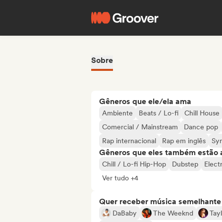
Sobre
Gêneros que ele/ela ama
Ambiente
Beats / Lo-fi
Chill House
Comercial / Mainstream
Dance pop
Rap internacional
Rap em inglês
Sy
Gêneros que eles também estão 
Chill / Lo-fi Hip-Hop
Dubstep
Elect
Ver tudo +4
Quer receber música semelhante a
DaBaby
The Weeknd
Tayl