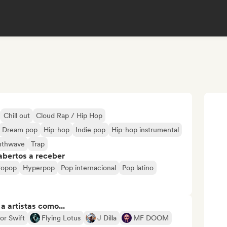
Chill out
Cloud Rap / Hip Hop
Dream pop
Hip-hop
Indie pop
Hip-hop instrumental
nthwave
Trap
abertos a receber
ropop
Hyperpop
Pop internacional
Pop latino
 artistas como...
or Swift
Flying Lotus
J Dilla
MF DOOM