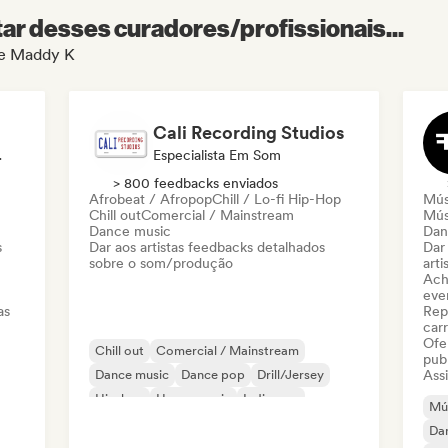
r desses curadores/profissionais...
 de Maddy K
Cali Recording Studios
Em Som
Especialista Em Som
> 800 feedbacks enviados
Afrobeat / Afropop
Chill / Lo-fi Hip-Hop
Mús
Chill out
Comercial / Mainstream
Músi
Dance music
Dan
s
Dar aos artistas feedbacks detalhados
Dar
sobre o som/produção
arti
Ach
even
as
Rep
carr
Ofe
Chill out
Comercial / Mainstream
pub
Dance music
Dance pop
Drill/Jersey
Assi
Hip-hop
House music
Indie pop
Mús
Da