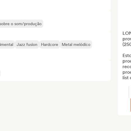
s sobre o som/produção
LON
prov
(250
imental
Jazz fusion
Hardcore
Metal melódico
Est
prod
reco
prod
list