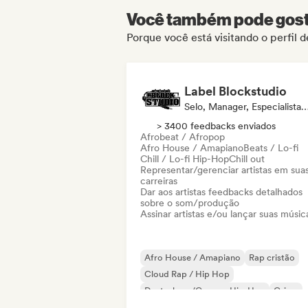
Você também pode gosta
Porque você está visitando o perfil
Label Blockstudio
Selo, Manager, Especialista 
> 3400 feedbacks enviados
Afrobeat / Afropop
Afro House / Amapiano
Beats / Lo-fi
Chill / Lo-fi Hip-Hop
Chill out
Representar/gerenciar artistas em sua
carreiras
Dar aos artistas feedbacks detalhados
sobre o som/produção
Assinar artistas e/ou lançar suas músic
Afro House / Amapiano
Rap cristão
Cloud Rap / Hip Hop
Deutschrap/German Hip-Hop
Grime
Hip-hop
Hip-hop instrumental