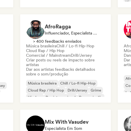
Hi
AfroRagga
Influenciador, Especialista Em Som
> 400 feedbacks enviados
Música brasileira
Chill / Lo-fi Hip-Hop
Afr
Cloud Rap / Hip Hop
Músi
Comercial / Mainstream
Drill/Jersey
Dan
Criar posts ou reels de impacto sobre
Dar
artistas
arti
Dar aos artistas feedbacks detalhados
sobre o som/produção
Af
Música brasileira
Chill / Lo-fi Hip-Hop
rsey
Co
Cloud Rap / Hip Hop
Drill/Jersey
Grime
Ind
Hip-hop
Rap internacional
Rap em inglês
Re
Mix With Vasudev
Especialista Em Som