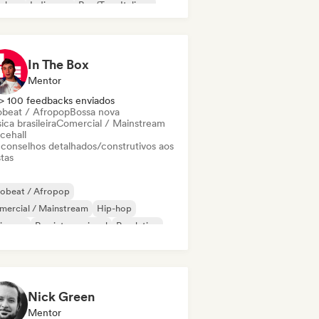
p-hop
Indie pop
Rap/Trap Italiano
In The Box
Mentor
> 100 feedbacks enviados
obeat / Afropop
Bossa nova
ca brasileira
Comercial / Mainstream
cehall
 conselhos detalhados/construtivos aos
stas
robeat / Afropop
mercial / Mainstream
Hip-hop
ie pop
Rap internacional
Pop latino
ggaeton
Trap
Nick Green
Mentor