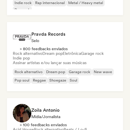
Indie rock
Rap internacional
Metal / Heavy metal
Pop rock
Pravda Records
Selo
> 800 feedbacks enviados
Rock alternativo
Dream pop
Eletrônica
Garage rock
Indie pop
Assinar artistas e/ou lançar suas músicas
Rock alternativo
Dream pop
Garage rock
New wave
Pop soul
Reggae
Shoegaze
Soul
Zoila Antonio
Mídia/Jornalista
> 100 feedbacks enviados
Acid House
Rock alternativo
Beats / Lo-fi