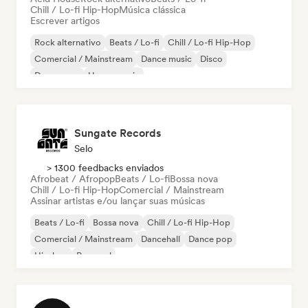
Chill / Lo-fi Hip-Hop
Música clássica
Escrever artigos
Rock alternativo
Beats / Lo-fi
Chill / Lo-fi Hip-Hop
Comercial / Mainstream
Dance music
Disco
Dream pop
House music
Sungate Records
Selo
> 1300 feedbacks enviados
Afrobeat / Afropop
Beats / Lo-fi
Bossa nova
Chill / Lo-fi Hip-Hop
Comercial / Mainstream
Assinar artistas e/ou lançar suas músicas
Beats / Lo-fi
Bossa nova
Chill / Lo-fi Hip-Hop
Comercial / Mainstream
Dancehall
Dance pop
Hip-hop
Pop soul