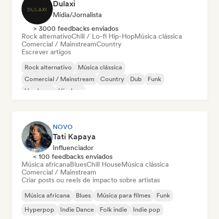
Dulaxi
Mídia/Jornalista
> 3000 feedbacks enviados
Rock alternativo
Chill / Lo-fi Hip-Hop
Música clássica
Comercial / Mainstream
Country
Escrever artigos
Rock alternativo
Música clássica
Comercial / Mainstream
Country
Dub
Funk
Hardcore
Hip-hop
NOVO
Tati Kapaya
Influenciador
< 100 feedbacks enviados
Música africana
Blues
Chill House
Música clássica
Comercial / Mainstream
Criar posts ou reels de impacto sobre artistas
Música africana
Blues
Música para filmes
Funk
Hyperpop
Indie Dance
Folk indie
Indie pop