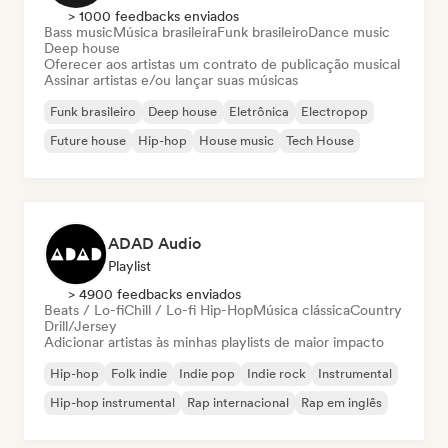
> 1000 feedbacks enviados
Bass music
Música brasileira
Funk brasileiro
Dance music
Deep house
Oferecer aos artistas um contrato de publicação musical
Assinar artistas e/ou lançar suas músicas
Funk brasileiro
Deep house
Eletrônica
Electropop
Future house
Hip-hop
House music
Tech House
ADAD Audio
Playlist
> 4900 feedbacks enviados
Beats / Lo-fi
Chill / Lo-fi Hip-Hop
Música clássica
Country
Drill/Jersey
Adicionar artistas às minhas playlists de maior impacto
Hip-hop
Folk indie
Indie pop
Indie rock
Instrumental
Hip-hop instrumental
Rap internacional
Rap em inglês