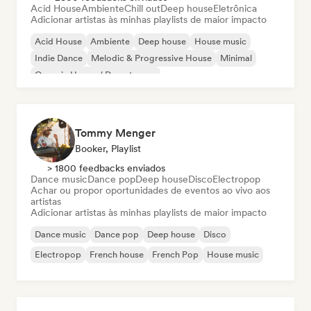
Acid House
Ambiente
Chill out
Deep house
Eletrônica
Adicionar artistas às minhas playlists de maior impacto
Acid House
Ambiente
Deep house
House music
Indie Dance
Melodic & Progressive House
Minimal
Organic House / Downtempo
Tommy Menger
Booker, Playlist
> 1800 feedbacks enviados
Dance music
Dance pop
Deep house
Disco
Electropop
Achar ou propor oportunidades de eventos ao vivo aos
artistas
Adicionar artistas às minhas playlists de maior impacto
Dance music
Dance pop
Deep house
Disco
Electropop
French house
French Pop
House music