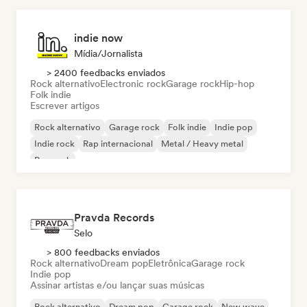
indie now
Mídia/Jornalista
> 2400 feedbacks enviados
Rock alternativo
Electronic rock
Garage rock
Hip-hop
Folk indie
Escrever artigos
Rock alternativo
Garage rock
Folk indie
Indie pop
Indie rock
Rap internacional
Metal / Heavy metal
Pop rock
Pravda Records
Selo
> 800 feedbacks enviados
Rock alternativo
Dream pop
Eletrônica
Garage rock
Indie pop
Assinar artistas e/ou lançar suas músicas
Rock alternativo
Dream pop
Garage rock
New wave