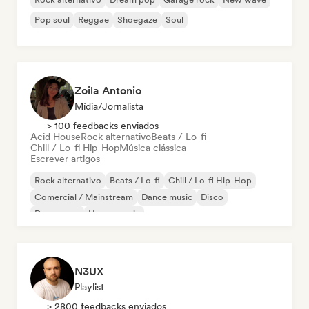
Pop soul
Reggae
Shoegaze
Soul
Zoila Antonio
Mídia/Jornalista
> 100 feedbacks enviados
Acid House
Rock alternativo
Beats / Lo-fi
Chill / Lo-fi Hip-Hop
Música clássica
Escrever artigos
Rock alternativo
Beats / Lo-fi
Chill / Lo-fi Hip-Hop
Comercial / Mainstream
Dance music
Disco
Dream pop
House music
N3UX
Playlist
> 2800 feedbacks enviados