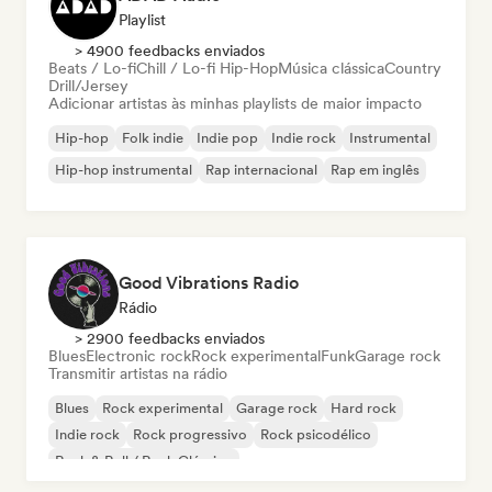
Playlist
> 4900 feedbacks enviados
Beats / Lo-fi
Chill / Lo-fi Hip-Hop
Música clássica
Country
Drill/Jersey
Adicionar artistas às minhas playlists de maior impacto
Hip-hop
Folk indie
Indie pop
Indie rock
Instrumental
Hip-hop instrumental
Rap internacional
Rap em inglês
Good Vibrations Radio
Rádio
> 2900 feedbacks enviados
Blues
Electronic rock
Rock experimental
Funk
Garage rock
Transmitir artistas na rádio
Blues
Rock experimental
Garage rock
Hard rock
Indie rock
Rock progressivo
Rock psicodélico
Rock & Roll / Rock Clássico