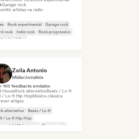
k
Garage rock
smitir artistas na rádio
es
Rock experimental
Garage rock
rd rock
Indie rock
Rock progressivo
k psicodélico
k & Roll / Rock Clássico
Zoila Antonio
Mídia/Jornalista
> 100 feedbacks enviados
d House
Rock alternativo
Beats / Lo-fi
l / Lo-fi Hip-Hop
Música clássica
ever artigos
k alternativo
Beats / Lo-fi
ll / Lo-fi Hip-Hop
mercial / Mainstream
Dance music
sco
Dream pop
House music