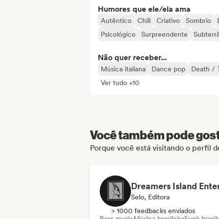
Humores que ele/ela ama
Autêntico
Chill
Criativo
Sombrio
Psicológico
Surpreendente
Subterr
Não quer receber...
Música italiana
Dance pop
Death / 
Ver tudo +10
Você também pode gosta
Porque você está visitando o perfil 
Selo, Editora
> 1000 feedbacks enviados
Bass music
Música brasileira
Funk brasil