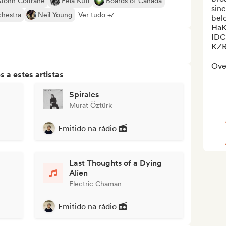
John Coltrane
Fela Kuti
Boards of Canada
sin
chestra
Neil Young
Ver tudo +7
belo
HaK
IDC 
KZRa
Over
 a estes artistas
Spirales
Murat Öztürk
Emitido na rádio
Last Thoughts of a Dying
Alien
Electric Chaman
Emitido na rádio