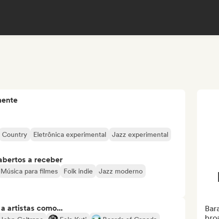
mente
Country
Eletrônica experimental
Jazz experimental
abertos a receber
Música para filmes
Folk indie
Jazz moderno
 artistas como...
Bar
broa