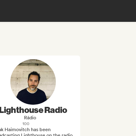
Lighthouse Radio
Rádio
100
ak Haimovitch has been 
dcasting Lighthouse on the radio 