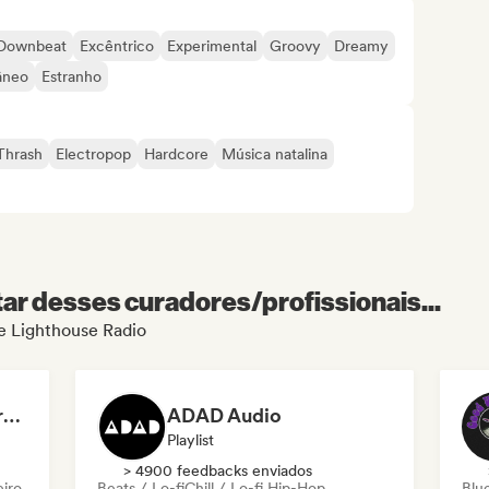
Downbeat
Excêntrico
Experimental
Groovy
Dreamy
âneo
Estranho
Thrash
Electropop
Hardcore
Música natalina
r desses curadores/profissionais...
de Lighthouse Radio
Dreamers Island Entertainment
ADAD Audio
Playlist
> 4900 feedbacks enviados
eiro
Beats / Lo-fi
Chill / Lo-fi Hip-Hop
Blu