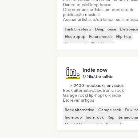
Dance music
Deep house
Oferecer aos artistas um contrato de
publicação musical
Assinar artistas e/ou lançar suas músic
Funk brasileiro
Deep house
Eletrônic
Electropop
Future house
Hip-hop
House music
Tech House
indie now
Mídia/Jornalista
> 2400 feedbacks enviados
Rock alternativo
Electronic rock
Garage rock
Hip-hop
Folk indie
Escrever artigos
Rock alternativo
Garage rock
Folk in
Indie pop
Indie rock
Rap internaciona
Metal / Heavy metal
Pop rock