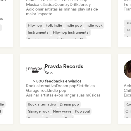
Música clássica
Country
Drill/Jersey
Fun
Adicionar artistas às minhas playlists de
Tran
maior impacto
as
Blu
Hip-hop
Folk indie
Indie pop
Indie rock
a
Ha
Instrumental
Hip-hop instrumental
Roc
Rap internacional
Rap em inglês
Roc
Pravda Records
Selo
> 800 feedbacks enviados
Rock alternativo
Dream pop
Eletrônica
Aci
Garage rock
Indie pop
Chil
Assinar artistas e/ou lançar suas músicas
Escr
die
Rock alternativo
Dream pop
Roc
l
Garage rock
New wave
Pop soul
Chi
Reggae
Shoegaze
Soul
Co
Di