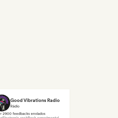
Good Vibrations Radio
Rádio
> 2900 feedbacks enviados
es
Electronic rock
Rock experimental