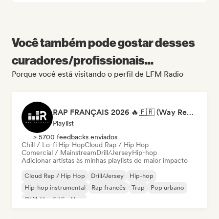
Você também pode gostar desses
curadores/profissionais...
Porque você está visitando o perfil de LFM Radio
RAP FRANÇAIS 2026 🔥🇫🇷 (Way Records)
Playlist
> 5700 feedbacks enviados
Chill / Lo-fi Hip-Hop
Cloud Rap / Hip Hop
Comercial / Mainstream
Drill/Jersey
Hip-hop
Adicionar artistas às minhas playlists de maior impacto
Cloud Rap / Hip Hop
Drill/Jersey
Hip-hop
Hip-hop instrumental
Rap francês
Trap
Pop urbano
Chill / Lo-fi Hip-Hop