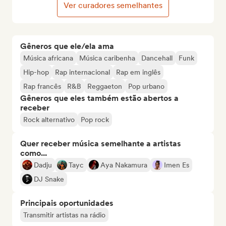
Ver curadores semelhantes
Gêneros que ele/ela ama
Música africana
Música caribenha
Dancehall
Funk
Hip-hop
Rap internacional
Rap em inglês
Rap francês
R&B
Reggaeton
Pop urbano
Gêneros que eles também estão abertos a
receber
Rock alternativo
Pop rock
Quer receber música semelhante a artistas
como...
Dadju
Tayc
Aya Nakamura
Imen Es
DJ Snake
Principais oportunidades
Transmitir artistas na rádio