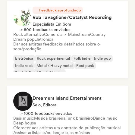
Feedback aprofundado
Rob Tavaglione/Catalyst Recording
Especialista Em Som
> 800 feedbacks enviados
Rock alternativo
Comercial / Mainstream
Country
Dream pop
Eletrônica
Dar aos artistas feedbacks detalhados sobre o
som/produção
Eletrônica
Rock experimental
Folk indie
Indie pop
Indie rock
Metal / Heavy metal
Post punk
Rock & Roll / Rock Clássico
Dreamers Island Entertainment
Selo, Editora
> 1000 feedbacks enviados
Bass music
Música brasileira
Funk brasileiro
Dance music
Deep house
Oferecer aos artistas um contrato de publicação musical
Assinar artistas e/ou lançar suas músicas