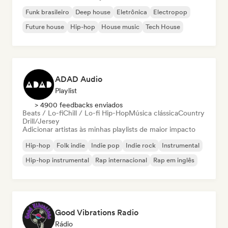
Funk brasileiro
Deep house
Eletrônica
Electropop
Future house
Hip-hop
House music
Tech House
ADAD Audio
Playlist
> 4900 feedbacks enviados
Beats / Lo-fi
Chill / Lo-fi Hip-Hop
Música clássica
Country
Drill/Jersey
Adicionar artistas às minhas playlists de maior impacto
Hip-hop
Folk indie
Indie pop
Indie rock
Instrumental
Hip-hop instrumental
Rap internacional
Rap em inglês
Good Vibrations Radio
Rádio