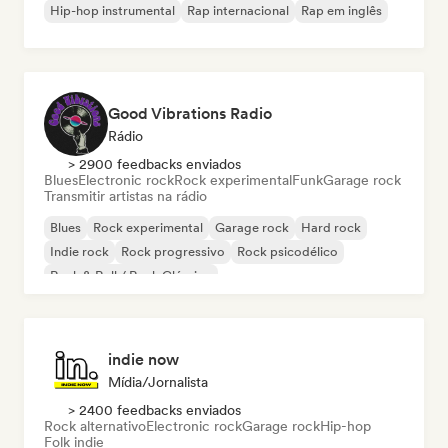
Hip-hop instrumental
Rap internacional
Rap em inglês
Good Vibrations Radio
Rádio
> 2900 feedbacks enviados
Blues
Electronic rock
Rock experimental
Funk
Garage rock
Transmitir artistas na rádio
Blues
Rock experimental
Garage rock
Hard rock
Indie rock
Rock progressivo
Rock psicodélico
Rock & Roll / Rock Clássico
indie now
Mídia/Jornalista
> 2400 feedbacks enviados
Rock alternativo
Electronic rock
Garage rock
Hip-hop
Folk indie