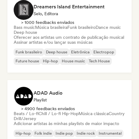
Dreamers Island Entertainment
Selo, Editora
> 1000 feedbacks enviados
Bass music
Música brasileira
Funk brasileiro
Dance music
Deep house
Oferecer aos artistas um contrato de publicação musical
Assinar artistas e/ou lançar suas músicas
Funk brasileiro
Deep house
Eletrônica
Electropop
Future house
Hip-hop
House music
Tech House
ADAD Audio
Playlist
> 4900 feedbacks enviados
Beats / Lo-fi
Chill / Lo-fi Hip-Hop
Música clássica
Country
Drill/Jersey
Adicionar artistas às minhas playlists de maior impacto
Hip-hop
Folk indie
Indie pop
Indie rock
Instrumental