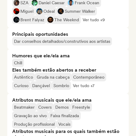
SZA
Daniel Caesar
Frank Ocean
Miguel
Odeal
Summer Walker
Brent Faiyaz
The Weeknd
Ver tudo +9
Principais oportunidades
Dar conselhos detalhados/construtivos aos artistas
Humores que ele/ela ama
Chill
Eles também estão abertos a receber
Autêntico
Gruda na cabeça
Contemporâneo
Curioso
Dançável
Sombrio
Ver tudo +7
Atributos musicais que ele/ela ama
Beatmaker
Covers
Demos
Freestyle
Gravação ao vivo
Faixa finalizada
Produção profissional
Vocais
Atributos musicais para os quais também estão