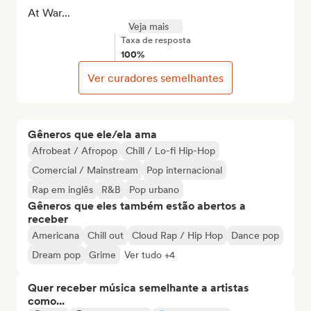
At War...
Veja mais
Taxa de resposta
100%
Ver curadores semelhantes
Gêneros que ele/ela ama
Afrobeat / Afropop
Chill / Lo-fi Hip-Hop
Comercial / Mainstream
Pop internacional
Rap em inglês
R&B
Pop urbano
Gêneros que eles também estão abertos a
receber
Americana
Chill out
Cloud Rap / Hip Hop
Dance pop
Dream pop
Grime
Ver tudo +4
Quer receber música semelhante a artistas
como...