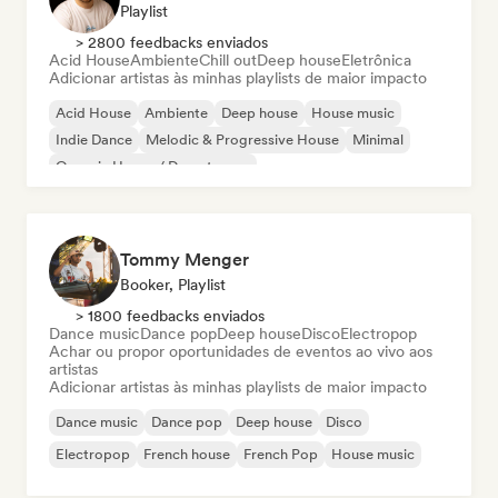
Playlist
> 2800 feedbacks enviados
Acid House
Ambiente
Chill out
Deep house
Eletrônica
Adicionar artistas às minhas playlists de maior impacto
Acid House
Ambiente
Deep house
House music
Indie Dance
Melodic & Progressive House
Minimal
Organic House / Downtempo
Tommy Menger
Booker, Playlist
> 1800 feedbacks enviados
Dance music
Dance pop
Deep house
Disco
Electropop
Achar ou propor oportunidades de eventos ao vivo aos
artistas
Adicionar artistas às minhas playlists de maior impacto
Dance music
Dance pop
Deep house
Disco
Electropop
French house
French Pop
House music