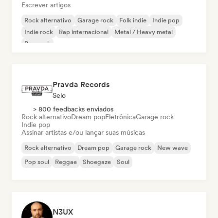
Escrever artigos
Rock alternativo
Garage rock
Folk indie
Indie pop
Indie rock
Rap internacional
Metal / Heavy metal
Pop rock
Pravda Records
Selo
> 800 feedbacks enviados
Rock alternativo
Dream pop
Eletrônica
Garage rock
Indie pop
Assinar artistas e/ou lançar suas músicas
Rock alternativo
Dream pop
Garage rock
New wave
Pop soul
Reggae
Shoegaze
Soul
N3UX