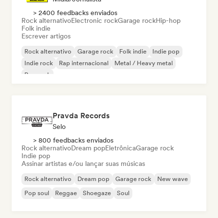
> 2400 feedbacks enviados
Rock alternativo
Electronic rock
Garage rock
Hip-hop
Folk indie
Escrever artigos
Rock alternativo
Garage rock
Folk indie
Indie pop
Indie rock
Rap internacional
Metal / Heavy metal
Pop rock
Pravda Records
Selo
> 800 feedbacks enviados
Rock alternativo
Dream pop
Eletrônica
Garage rock
Indie pop
Assinar artistas e/ou lançar suas músicas
Rock alternativo
Dream pop
Garage rock
New wave
Pop soul
Reggae
Shoegaze
Soul