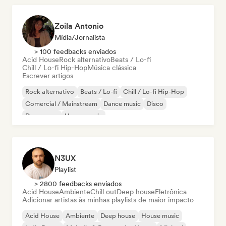
Zoila Antonio
Mídia/Jornalista
> 100 feedbacks enviados
Acid House
Rock alternativo
Beats / Lo-fi
Chill / Lo-fi Hip-Hop
Música clássica
Escrever artigos
Rock alternativo
Beats / Lo-fi
Chill / Lo-fi Hip-Hop
Comercial / Mainstream
Dance music
Disco
Dream pop
House music
N3UX
Playlist
> 2800 feedbacks enviados
Acid House
Ambiente
Chill out
Deep house
Eletrônica
Adicionar artistas às minhas playlists de maior impacto
Acid House
Ambiente
Deep house
House music