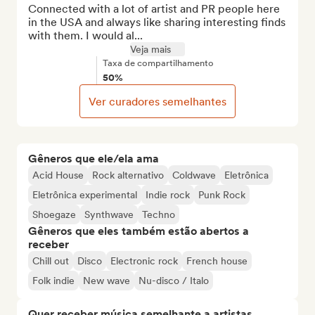
Connected with a lot of artist and PR people here 
in the USA and always like sharing interesting finds 
with them. I would al...
Veja mais
Taxa de compartilhamento
50%
Ver curadores semelhantes
Gêneros que ele/ela ama
Acid House
Rock alternativo
Coldwave
Eletrônica
Eletrônica experimental
Indie rock
Punk Rock
Shoegaze
Synthwave
Techno
Gêneros que eles também estão abertos a
receber
Chill out
Disco
Electronic rock
French house
Folk indie
New wave
Nu-disco / Italo
Quer receber música semelhante a artistas