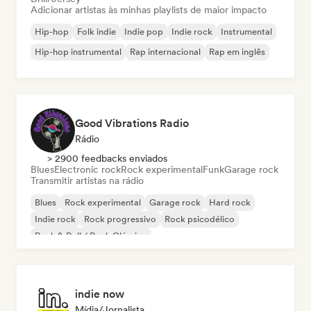
Adicionar artistas às minhas playlists de maior impacto
Hip-hop
Folk indie
Indie pop
Indie rock
Instrumental
Hip-hop instrumental
Rap internacional
Rap em inglês
Good Vibrations Radio
Rádio
> 2900 feedbacks enviados
Blues
Electronic rock
Rock experimental
Funk
Garage rock
Transmitir artistas na rádio
Blues
Rock experimental
Garage rock
Hard rock
Indie rock
Rock progressivo
Rock psicodélico
Rock & Roll / Rock Clássico
indie now
Mídia/Jornalista