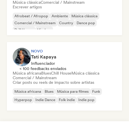
Música clássica
Comercial / Mainstream
Escrever artigos
Afrobeat / Afropop
Ambiente
Música clássica
Comercial / Mainstream
Country
Dance pop
Drill/Jersey
Hip-hop
NOVO
Tati Kapaya
Influenciador
< 100 feedbacks enviados
Música africana
Blues
Chill House
Música clássica
Comercial / Mainstream
Criar posts ou reels de impacto sobre artistas
Música africana
Blues
Música para filmes
Funk
Hyperpop
Indie Dance
Folk indie
Indie pop