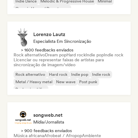
Indie Dance
Melodic & Progressive House
Minimal
Organic House / Downtempo
Lorenzo Lautz
Especialista Em Sincronização
> 1600 feedbacks enviados
Rock alternativo
Dream pop
Hard rock
Indie pop
Indie rock
Licenciar ou representar faixas de artistas para
sincronização de imagem/vídeo
Rock alternativo
Hard rock
Indie pop
Indie rock
Metal / Heavy metal
New wave
Post punk
Rock psicodélico
songweb.net
Mídia/Jornalista
> 900 feedbacks enviados
Música africana
Afrobeat / Afropop
Ambiente