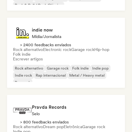
Rock & Roll / Rock Clássico
indie now
Mídia/Jornalista
> 2400 feedbacks enviados
Rock alternativo
Electronic rock
Garage rock
Hip-hop
Folk indie
Escrever artigos
Rock alternativo
Garage rock
Folk indie
Indie pop
Indie rock
Rap internacional
Metal / Heavy metal
Pop rock
Pravda Records
Selo
> 800 feedbacks enviados
Rock alternativo
Dream pop
Eletrônica
Garage rock
Indie pop