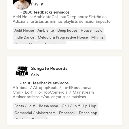
Playlist
> 2800 feedbacks enviados
Acid House
Ambiente
Chill out
Deep house
Eletrônica
Adicionar artistas às minhas playlists de maior impacto
Acid House
Ambiente
Deep house
House music
Indie Dance
Melodic & Progressive House
Minimal
Organic House / Downtempo
Sungate Records
Selo
> 1300 feedbacks enviados
Afrobeat / Afropop
Beats / Lo-fi
Bossa nova
Chill / Lo-fi Hip-Hop
Comercial / Mainstream
Assinar artistas e/ou lançar suas músicas
Beats / Lo-fi
Bossa nova
Chill / Lo-fi Hip-Hop
Comercial / Mainstream
Dancehall
Dance pop
Hip-hop
Pop soul