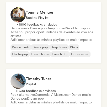
Tommy Menger
Booker, Playlist
> 1800 feedbacks enviados
Dance music
Dance pop
Deep house
Disco
Electropop
Achar ou propor oportunidades de eventos ao vivo aos
artistas
Adicionar artistas às minhas playlists de maior impacto
Dance music
Dance pop
Deep house
Disco
Electropop
French house
French Pop
House music
Timothy Tunes
Playlist
> 300 feedbacks enviados
Rock alternativo
Comercial / Mainstream
Dance music
Dance pop
Dream pop
Adicionar artistas às minhas playlists de maior impacto