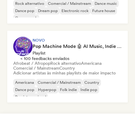
Rock alternativo
Comercial / Mainstream
Dance music
Dance pop
Dream pop
Electronic rock
Future house
Garage rock
NOVO
Pop Machine Mode 🤖 AI Music, Indie Pop & Dream Pop
Playlist
< 100 feedbacks enviados
Afrobeat / Afropop
Rock alternativo
Americana
Comercial / Mainstream
Country
Adicionar artistas às minhas playlists de maior impacto
Americana
Comercial / Mainstream
Country
Dance pop
Hyperpop
Folk indie
Indie pop
Pop internacional