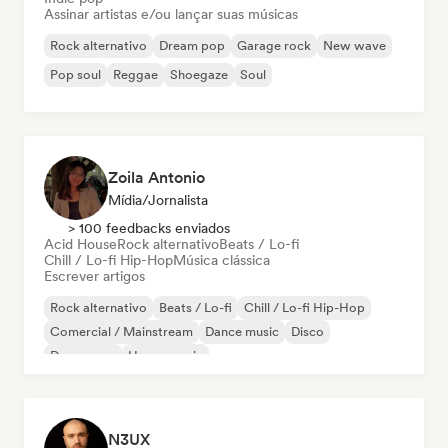
Assinar artistas e/ou lançar suas músicas
Rock alternativo
Dream pop
Garage rock
New wave
Pop soul
Reggae
Shoegaze
Soul
Zoila Antonio
Mídia/Jornalista
> 100 feedbacks enviados
Acid House
Rock alternativo
Beats / Lo-fi
Chill / Lo-fi Hip-Hop
Música clássica
Escrever artigos
Rock alternativo
Beats / Lo-fi
Chill / Lo-fi Hip-Hop
Comercial / Mainstream
Dance music
Disco
Dream pop
House music
N3UX