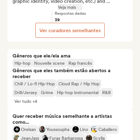
graphic identity, video creation, etc.) and ...
Veja mais
Respostas dadas
39
Ver curadores semelhantes
Gêneros que ele/ela ama
Hip-hop
Nouvelle scene
Rap francês
Gêneros que eles também estão abertos a
receber
Chill / Lo-fi Hip-Hop
Cloud Rap / Hip Hop
Drill/Jersey
Grime
Hip-hop instrumental
R&B
Ver tudo +4
Quer receber música semelhante a artistas
como...
Orelsan
Youssoupha
Lino
Caballero
JeanJass
Furax Barbarossa
Scylla