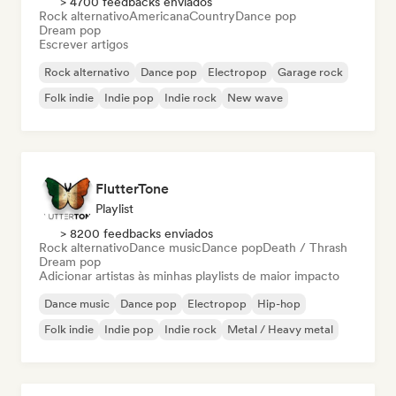
> 4700 feedbacks enviados
Rock alternativo
Americana
Country
Dance pop
Dream pop
Escrever artigos
Rock alternativo
Dance pop
Electropop
Garage rock
Folk indie
Indie pop
Indie rock
New wave
FlutterTone
Playlist
> 8200 feedbacks enviados
Rock alternativo
Dance music
Dance pop
Death / Thrash
Dream pop
Adicionar artistas às minhas playlists de maior impacto
Dance music
Dance pop
Electropop
Hip-hop
Folk indie
Indie pop
Indie rock
Metal / Heavy metal