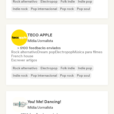
Rock alternativo
Electropop
Folk indie
Indie pop
Indie rock
Pop internacional
Pop rock
Pop soul
TECO APPLE
Mídia/Jornalista
> 5100 feedbacks enviados
Rock alternativo
Dream pop
Electropop
Música para filmes
French house
Escrever artigos
Rock alternativo
Electropop
Folk indie
Indie pop
Indie rock
Pop internacional
Pop rock
Pop soul
You! Me! Dancing!
Mídia/Jornalista