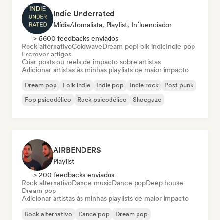
Indie Underrated
Mídia/Jornalista, Playlist, Influenciador
> 5600 feedbacks enviados
Rock alternativo
Coldwave
Dream pop
Folk indie
Indie pop
Escrever artigos
Criar posts ou reels de impacto sobre artistas
Adicionar artistas às minhas playlists de maior impacto
Dream pop
Folk indie
Indie pop
Indie rock
Post punk
Pop psicodélico
Rock psicodélico
Shoegaze
AIRBENDERS
Playlist
> 200 feedbacks enviados
Rock alternativo
Dance music
Dance pop
Deep house
Dream pop
Adicionar artistas às minhas playlists de maior impacto
Rock alternativo
Dance pop
Dream pop