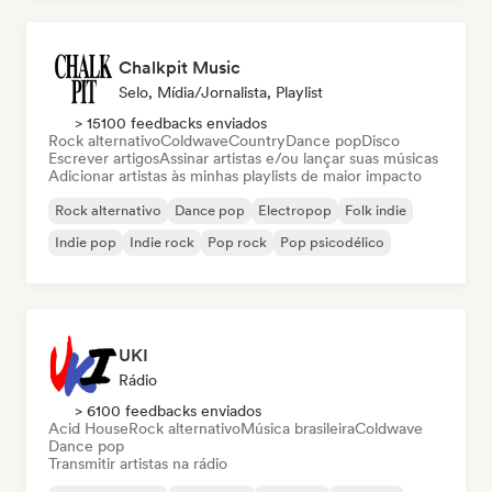
Chalkpit Music
Selo, Mídia/Jornalista, Playlist
> 15100 feedbacks enviados
Rock alternativo
Coldwave
Country
Dance pop
Disco
Escrever artigos
Assinar artistas e/ou lançar suas músicas
Adicionar artistas às minhas playlists de maior impacto
Rock alternativo
Dance pop
Electropop
Folk indie
Indie pop
Indie rock
Pop rock
Pop psicodélico
UKI
Rádio
> 6100 feedbacks enviados
Acid House
Rock alternativo
Música brasileira
Coldwave
Dance pop
Transmitir artistas na rádio