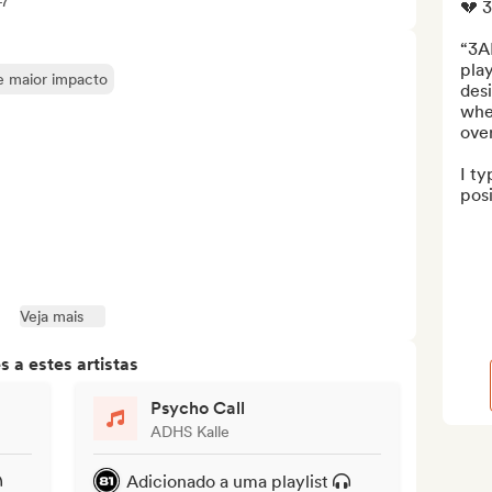
+7
💔 
“3A
play
de maior impacto
desi
when
ove
I ty
posi
Veja mais
 a estes artistas
Psycho Call
ADHS Kalle
Adicionado a uma playlist