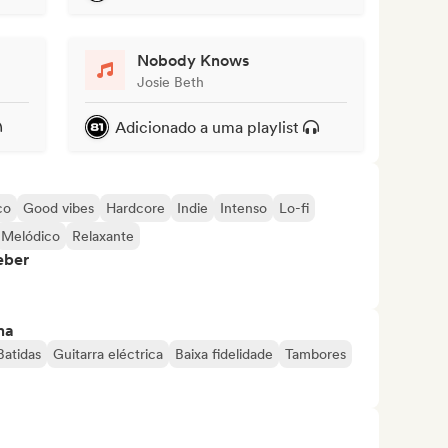
Nobody Knows
Josie Beth
Adicionado a uma playlist
co
Good vibes
Hardcore
Indie
Intenso
Lo-fi
Melódico
Relaxante
eber
ma
Batidas
Guitarra eléctrica
Baixa fidelidade
Tambores