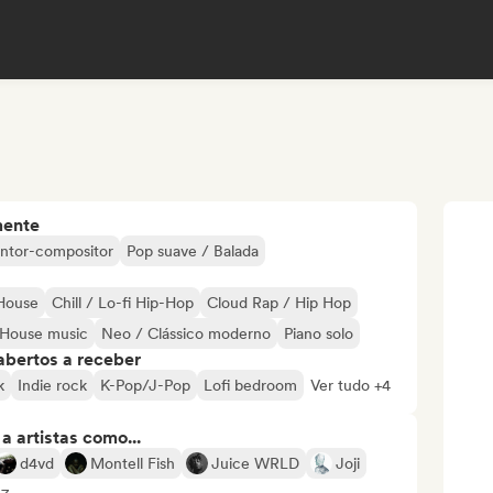
mente
ntor-compositor
Pop suave / Balada
 House
Chill / Lo-fi Hip-Hop
Cloud Rap / Hip Hop
House music
Neo / Clássico moderno
Piano solo
abertos a receber
k
Indie rock
K-Pop/J-Pop
Lofi bedroom
Ver tudo +4
 artistas como...
d4vd
Montell Fish
Juice WRLD
Joji