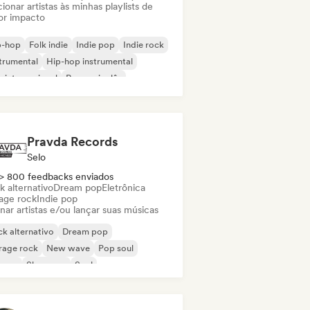
ionar artistas às minhas playlists de
or impacto
p-hop
Folk indie
Indie pop
Indie rock
trumental
Hip-hop instrumental
 internacional
Rap em inglês
Pravda Records
Selo
> 800 feedbacks enviados
k alternativo
Dream pop
Eletrônica
age rock
Indie pop
nar artistas e/ou lançar suas músicas
k alternativo
Dream pop
rage rock
New wave
Pop soul
ggae
Shoegaze
Soul