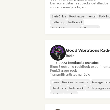
Dar aos artistas feedbacks detalhados
sobre o som/produção
Eletrônica
Rock experimental
Folk in
Indie pop
Indie rock
Metal / Heavy metal
Post punk
Rock & Roll / Rock Clássico
Good Vibrations Radi
Rádio
> 2900 feedbacks enviados
Blues
Electronic rock
Rock experimenta
Funk
Garage rock
Transmitir artistas na rádio
Blues
Rock experimental
Garage roc
Hard rock
Indie rock
Rock progressi
Rock psicodélico
Rock & Roll / Rock Clássico