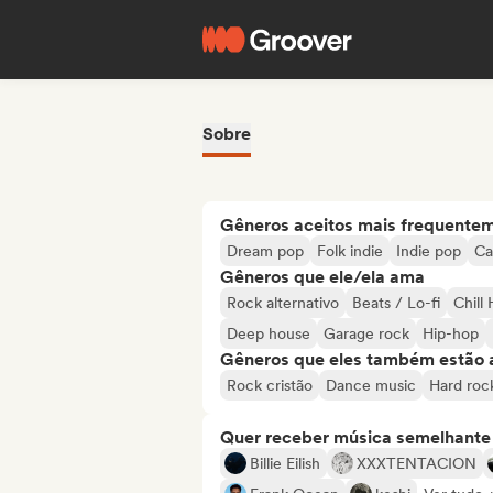
Sobre
Gêneros aceitos mais frequente
Dream pop
Folk indie
Indie pop
Ca
Gêneros que ele/ela ama
Rock alternativo
Beats / Lo-fi
Chill
Deep house
Garage rock
Hip-hop
Gêneros que eles também estão 
Rock cristão
Dance music
Hard roc
Quer receber música semelhante a
Billie Eilish
XXXTENTACION