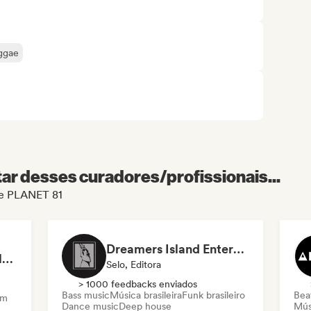
ggae
r desses curadores/profissionais...
 de PLANET 81
Dreamers Island Entertainment
Rob Tavaglione/Catalyst Recording
Selo, Editora
> 1000 feedbacks enviados
Bass music
Música brasileira
Funk brasileiro
Beat
am
Dance music
Deep house
Mús