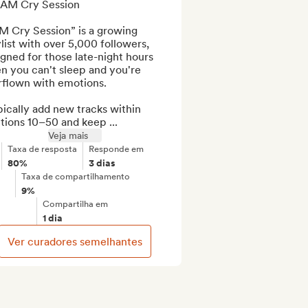
3AM Cry Session

M Cry Session” is a growing 
list with over 5,000 followers, 
gned for those late-night hours 
 you can't sleep and you're 
rflown with emotions.

pically add new tracks within 
tions 10–50 and keep ...
Veja mais
Taxa de resposta
Responde em
80%
3 dias
Taxa de compartilhamento
9%
Compartilha em
1 dia
Ver curadores semelhantes