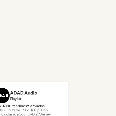
ADAD Audio
Playlist
> 4900 feedbacks enviados
s / Lo-fi
Chill / Lo-fi Hip-Hop
ica clássica
Country
Drill/Jersey