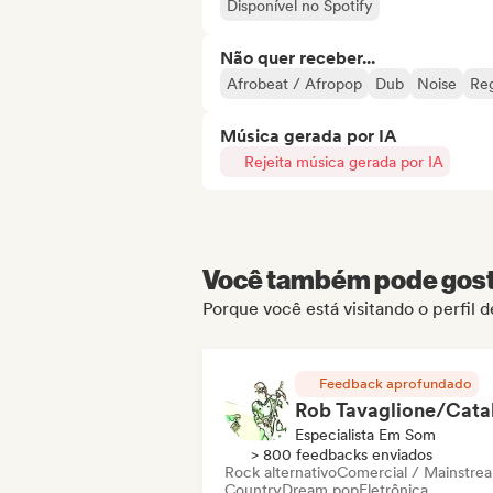
Disponível no Spotify
Não quer receber...
Afrobeat / Afropop
Dub
Noise
Re
Música gerada por IA
Rejeita música gerada por IA
Você também pode gosta
Porque você está visitando o perfil
Feedback aprofundado
Especialista Em Som
> 800 feedbacks enviados
Rock alternativo
Comercial / Mainstre
Country
Dream pop
Eletrônica