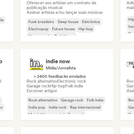
Oferecer aos artistas um contrato de
Adic
publicação musical
mai
Assinar artistas e/ou lançar suas músicas
Hi
die
Funk brasileiro
Deep house
Eletrônica
Ins
Electropop
Future house
Hip-hop
Rap
House music
Tech House
o
indie now
Mídia/Jornalista
> 2400 feedbacks enviados
l
Rock alternativo
Electronic rock
Roc
Garage rock
Hip-hop
Folk indie
Gar
Escrever artigos
Assi
k
Rock alternativo
Garage rock
Folk indie
Roc
vo
Indie pop
Indie rock
Rap internacional
Ga
Metal / Heavy metal
Pop rock
Re