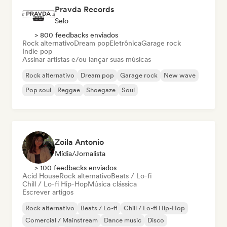
Pravda Records
Selo
> 800 feedbacks enviados
Rock alternativo
Dream pop
Eletrônica
Garage rock
Indie pop
Assinar artistas e/ou lançar suas músicas
Rock alternativo
Dream pop
Garage rock
New wave
Pop soul
Reggae
Shoegaze
Soul
Zoila Antonio
Mídia/Jornalista
> 100 feedbacks enviados
Acid House
Rock alternativo
Beats / Lo-fi
Chill / Lo-fi Hip-Hop
Música clássica
Escrever artigos
Rock alternativo
Beats / Lo-fi
Chill / Lo-fi Hip-Hop
Comercial / Mainstream
Dance music
Disco