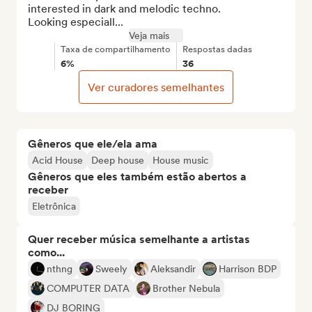
interested in dark and melodic techno.

Looking especiall...
Veja mais
Taxa de compartilhamento
Respostas dadas
6%
36
Ver curadores semelhantes
Gêneros que ele/ela ama
Acid House
Deep house
House music
Gêneros que eles também estão abertos a
receber
Eletrônica
Quer receber música semelhante a artistas
como...
nthng
Sweely
Aleksandir
Harrison BDP
COMPUTER DATA
Brother Nebula
DJ BORING