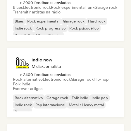
> 2900 feedbacks enviados
Blues
Electronic rock
Rock experimental
Funk
Garage rock
Transmitir artistas na rádio
Blues
Rock experimental
Garage rock
Hard rock
Indie rock
Rock progressivo
Rock psicodélico
Rock & Roll / Rock Clássico
indie now
Mídia/Jornalista
> 2400 feedbacks enviados
Rock alternativo
Electronic rock
Garage rock
Hip-hop
Folk indie
Escrever artigos
Rock alternativo
Garage rock
Folk indie
Indie pop
Indie rock
Rap internacional
Metal / Heavy metal
Pop rock