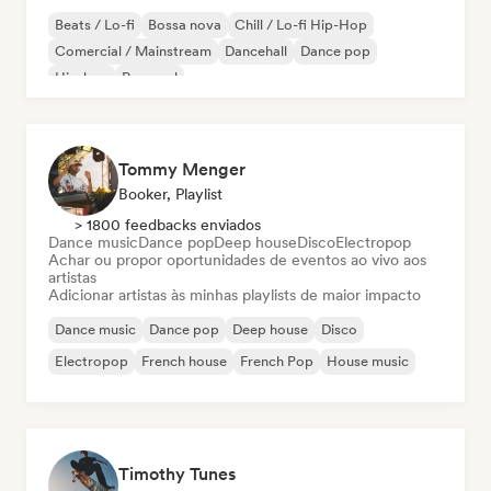
Beats / Lo-fi
Bossa nova
Chill / Lo-fi Hip-Hop
Comercial / Mainstream
Dancehall
Dance pop
Hip-hop
Pop soul
Tommy Menger
Booker, Playlist
> 1800 feedbacks enviados
Dance music
Dance pop
Deep house
Disco
Electropop
Achar ou propor oportunidades de eventos ao vivo aos
artistas
Adicionar artistas às minhas playlists de maior impacto
Dance music
Dance pop
Deep house
Disco
Electropop
French house
French Pop
House music
Timothy Tunes