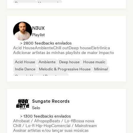
Dream pop
House music
N3UX
Playlist
> 2800 feedbacks enviados
Acid House
Ambiente
Chill out
Deep house
Eletrônica
Adicionar artistas às minhas playlists de maior impacto
Acid House
Ambiente
Deep house
House music
Indie Dance
Melodic & Progressive House
Minimal
Organic House / Downtempo
Sungate Records
Selo
> 1300 feedbacks enviados
Afrobeat / Afropop
Beats / Lo-fi
Bossa nova
Chill / Lo-fi Hip-Hop
Comercial / Mainstream
Assinar artistas e/ou lançar suas músicas