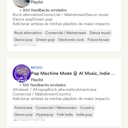
Playlist
> 300 feedbacks enviados
Rock alternativo
Comercial / Mainstream
Dance music
Dance pop
Dream pop
Adicionar artistas às minhas playlists de maior impacto
Rock alternativo
Comercial / Mainstream
Dance music
Dance pop
Dream pop
Electronic rock
Future house
Garage rock
NOVO
Pop Machine Mode 🤖 AI Music, Indie Pop & Dream Pop
Playlist
< 100 feedbacks enviados
Afrobeat / Afropop
Rock alternativo
Americana
Comercial / Mainstream
Country
Adicionar artistas às minhas playlists de maior impacto
Americana
Comercial / Mainstream
Country
Dance pop
Hyperpop
Folk indie
Indie pop
Pop internacional