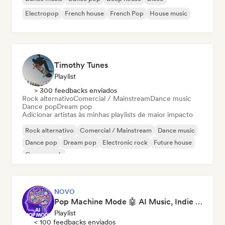
Electropop
French house
French Pop
House music
Timothy Tunes
Playlist
> 300 feedbacks enviados
Rock alternativo
Comercial / Mainstream
Dance music
Dance pop
Dream pop
Adicionar artistas às minhas playlists de maior impacto
Rock alternativo
Comercial / Mainstream
Dance music
Dance pop
Dream pop
Electronic rock
Future house
Garage rock
NOVO
Pop Machine Mode 🤖 AI Music, Indie Pop & Dream Pop
Playlist
< 100 feedbacks enviados