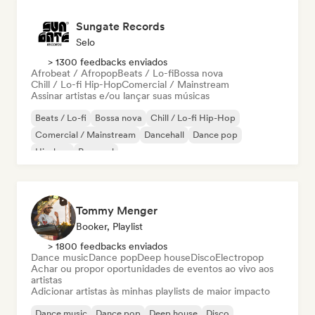
Sungate Records
Selo
> 1300 feedbacks enviados
Afrobeat / Afropop
Beats / Lo-fi
Bossa nova
Chill / Lo-fi Hip-Hop
Comercial / Mainstream
Assinar artistas e/ou lançar suas músicas
Beats / Lo-fi
Bossa nova
Chill / Lo-fi Hip-Hop
Comercial / Mainstream
Dancehall
Dance pop
Hip-hop
Pop soul
Tommy Menger
Booker, Playlist
> 1800 feedbacks enviados
Dance music
Dance pop
Deep house
Disco
Electropop
Achar ou propor oportunidades de eventos ao vivo aos
artistas
Adicionar artistas às minhas playlists de maior impacto
Dance music
Dance pop
Deep house
Disco