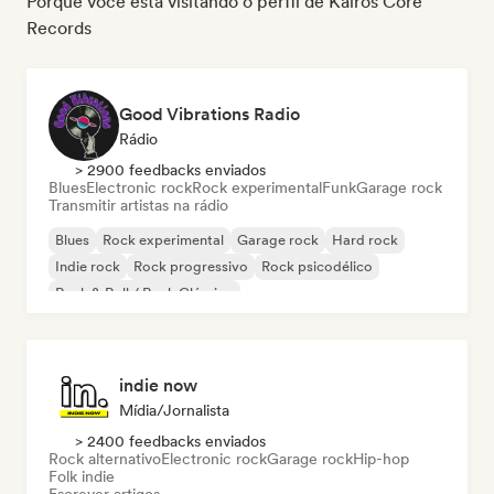
Porque você está visitando o perfil de Kairos Core
Records
Good Vibrations Radio
Rádio
> 2900 feedbacks enviados
Blues
Electronic rock
Rock experimental
Funk
Garage rock
Transmitir artistas na rádio
Blues
Rock experimental
Garage rock
Hard rock
Indie rock
Rock progressivo
Rock psicodélico
Rock & Roll / Rock Clássico
indie now
Mídia/Jornalista
> 2400 feedbacks enviados
Rock alternativo
Electronic rock
Garage rock
Hip-hop
Folk indie