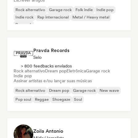
Escrever artigos
Rock alternativo
Garage rock
Folk indie
Indie pop
Indie rock
Rap internacional
Metal / Heavy metal
Pop rock
Pravda Records
Selo
> 800 feedbacks enviados
Rock alternativo
Dream pop
Eletrônica
Garage rock
Indie pop
Assinar artistas e/ou lançar suas músicas
Rock alternativo
Dream pop
Garage rock
New wave
Pop soul
Reggae
Shoegaze
Soul
Zoila Antonio