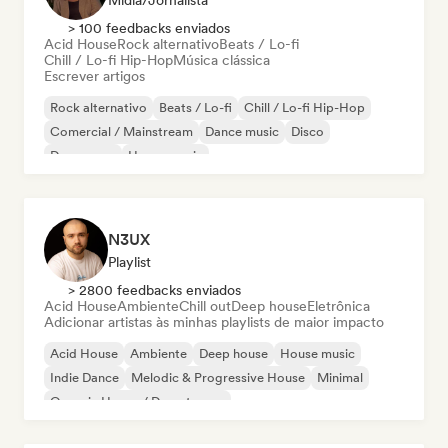
Mídia/Jornalista
> 100 feedbacks enviados
Acid House
Rock alternativo
Beats / Lo-fi
Chill / Lo-fi Hip-Hop
Música clássica
Escrever artigos
Rock alternativo
Beats / Lo-fi
Chill / Lo-fi Hip-Hop
Comercial / Mainstream
Dance music
Disco
Dream pop
House music
N3UX
Playlist
> 2800 feedbacks enviados
Acid House
Ambiente
Chill out
Deep house
Eletrônica
Adicionar artistas às minhas playlists de maior impacto
Acid House
Ambiente
Deep house
House music
Indie Dance
Melodic & Progressive House
Minimal
Organic House / Downtempo