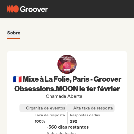
Sobre
🇫🇷 Mixe à La Folie, Paris - Groover
Obsessions.MOON le 1er février
Chamada Aberta
Organiza de eventos
Alta taxa de resposta
Taxa de resposta
Respostas dadas
100%
292
-560 dias restantes
Antes do fecho