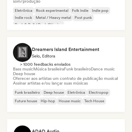
som/produção
Eletrônica
Rock experimental
Folk indie
Indie pop
Indie rock
Metal / Heavy metal
Post punk
Rock & Roll / Rock Clássico
Dreamers Island Entertainment
Selo, Editora
> 1000 feedbacks enviados
Bass music
Música brasileira
Funk brasileiro
Dance music
Deep house
Oferecer aos artistas um contrato de publicação musical
Assinar artistas e/ou lançar suas músicas
Funk brasileiro
Deep house
Eletrônica
Electropop
Future house
Hip-hop
House music
Tech House
ADAD Audio