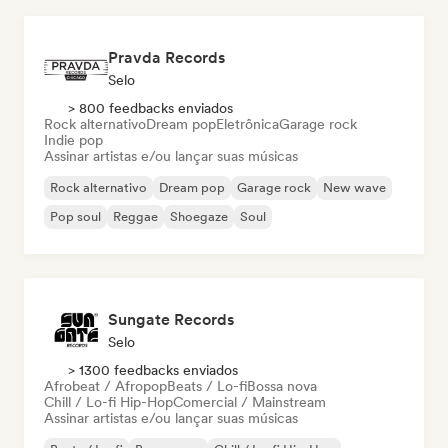
Pravda Records
Selo
> 800 feedbacks enviados
Rock alternativo
Dream pop
Eletrônica
Garage rock
Indie pop
Assinar artistas e/ou lançar suas músicas
Rock alternativo
Dream pop
Garage rock
New wave
Pop soul
Reggae
Shoegaze
Soul
Sungate Records
Selo
> 1300 feedbacks enviados
Afrobeat / Afropop
Beats / Lo-fi
Bossa nova
Chill / Lo-fi Hip-Hop
Comercial / Mainstream
Assinar artistas e/ou lançar suas músicas