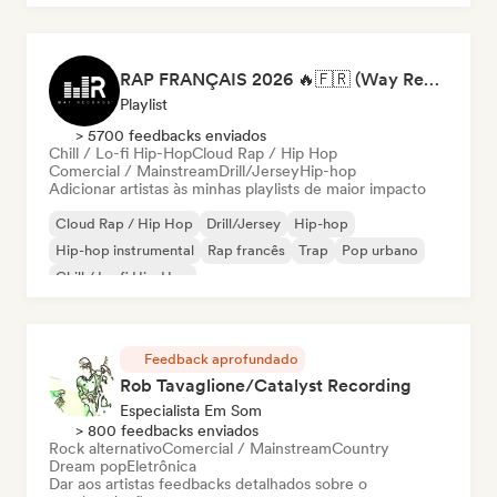
RAP FRANÇAIS 2026 🔥🇫🇷 (Way Records)
Playlist
> 5700 feedbacks enviados
Chill / Lo-fi Hip-Hop
Cloud Rap / Hip Hop
Comercial / Mainstream
Drill/Jersey
Hip-hop
Adicionar artistas às minhas playlists de maior impacto
Cloud Rap / Hip Hop
Drill/Jersey
Hip-hop
Hip-hop instrumental
Rap francês
Trap
Pop urbano
Chill / Lo-fi Hip-Hop
Feedback aprofundado
Rob Tavaglione/Catalyst Recording
Especialista Em Som
> 800 feedbacks enviados
Rock alternativo
Comercial / Mainstream
Country
Dream pop
Eletrônica
Dar aos artistas feedbacks detalhados sobre o