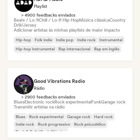
Playlist
> 4900 feedbacks enviados
Beats / Lo-fi
Chill / Lo-fi Hip-Hop
Música clássica
Country
Drill/Jersey
Adicionar artistas às minhas playlists de maior impacto
Hip-hop
Folk indie
Indie pop
Indie rock
Instrumental
Hip-hop instrumental
Rap internacional
Rap em inglês
Good Vibrations Radio
Rádio
> 2900 feedbacks enviados
Blues
Electronic rock
Rock experimental
Funk
Garage rock
Transmitir artistas na rádio
Blues
Rock experimental
Garage rock
Hard rock
Indie rock
Rock progressivo
Rock psicodélico
Rock & Roll / Rock Clássico