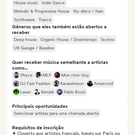
House music
Indie Dance
Melodic & Progressive House
Nu-disco / Italo
Synthwave
Trance
Gêneros que eles também estão abertos a
receber
Deep house
Organic House / Downtempo
Techno
UK Garage / Bassline
Quer receber música semelhante a artistas
como...
Vhyce
MLF
Mon cher Guy
DJ Fast Fashion
Karassimeon
Amarcord
Lauer
Kendal
Pablo Bozzi
Principais oportunidades
Selecionar artistas para uma chamada aberta
Requisitos de inscrição
✷ Ouverts aux artistes français, basés sur Paris ou 