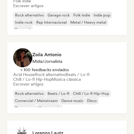
Folk indie
Escrever artigos
Rock alternativo
Garage rock
Folk indie
Indie pop
Indie rock
Rap internacional
Metal / Heavy metal
Pop rock
Zoila Antonio
Mídia/Jornalista
> 100 feedbacks enviados
Acid House
Rock alternativo
Beats / Lo-fi
Chill / Lo-fi Hip-Hop
Música clássica
Escrever artigos
Rock alternativo
Beats / Lo-fi
Chill / Lo-fi Hip-Hop
Comercial / Mainstream
Dance music
Disco
Dream pop
House music
Lorenzo Lautz