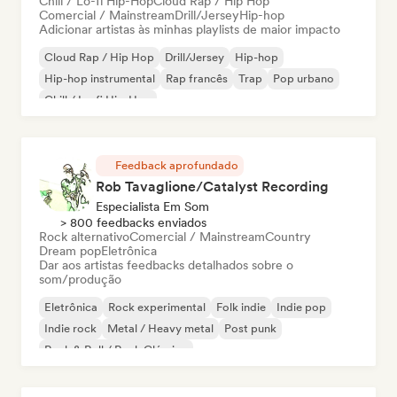
Chill / Lo-fi Hip-Hop
Cloud Rap / Hip Hop
Comercial / Mainstream
Drill/Jersey
Hip-hop
Adicionar artistas às minhas playlists de maior impacto
Cloud Rap / Hip Hop
Drill/Jersey
Hip-hop
Hip-hop instrumental
Rap francês
Trap
Pop urbano
Chill / Lo-fi Hip-Hop
Feedback aprofundado
Rob Tavaglione/Catalyst Recording
Especialista Em Som
> 800 feedbacks enviados
Rock alternativo
Comercial / Mainstream
Country
Dream pop
Eletrônica
Dar aos artistas feedbacks detalhados sobre o
som/produção
Eletrônica
Rock experimental
Folk indie
Indie pop
Indie rock
Metal / Heavy metal
Post punk
Rock & Roll / Rock Clássico