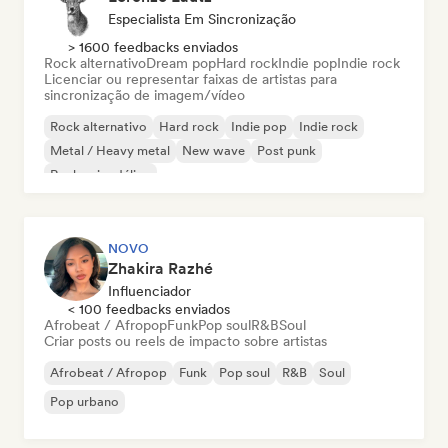
Especialista Em Sincronização
> 1600 feedbacks enviados
Rock alternativo
Dream pop
Hard rock
Indie pop
Indie rock
Licenciar ou representar faixas de artistas para
sincronização de imagem/vídeo
Rock alternativo
Hard rock
Indie pop
Indie rock
Metal / Heavy metal
New wave
Post punk
Rock psicodélico
NOVO
Zhakira Razhé
Influenciador
< 100 feedbacks enviados
Afrobeat / Afropop
Funk
Pop soul
R&B
Soul
Criar posts ou reels de impacto sobre artistas
Afrobeat / Afropop
Funk
Pop soul
R&B
Soul
Pop urbano