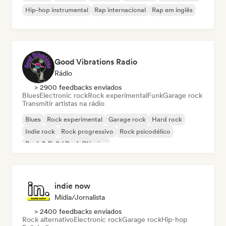
Hip-hop instrumental
Rap internacional
Rap em inglês
Good Vibrations Radio
Rádio
> 2900 feedbacks enviados
Blues
Electronic rock
Rock experimental
Funk
Garage rock
Transmitir artistas na rádio
Blues
Rock experimental
Garage rock
Hard rock
Indie rock
Rock progressivo
Rock psicodélico
Rock & Roll / Rock Clássico
indie now
Mídia/Jornalista
> 2400 feedbacks enviados
Rock alternativo
Electronic rock
Garage rock
Hip-hop