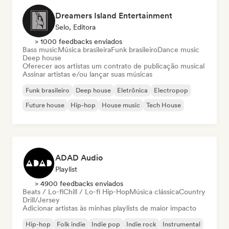
Dreamers Island Entertainment
Selo, Editora
> 1000 feedbacks enviados
Bass music
Música brasileira
Funk brasileiro
Dance music
Deep house
Oferecer aos artistas um contrato de publicação musical
Assinar artistas e/ou lançar suas músicas
Funk brasileiro
Deep house
Eletrônica
Electropop
Future house
Hip-hop
House music
Tech House
ADAD Audio
Playlist
> 4900 feedbacks enviados
Beats / Lo-fi
Chill / Lo-fi Hip-Hop
Música clássica
Country
Drill/Jersey
Adicionar artistas às minhas playlists de maior impacto
Hip-hop
Folk indie
Indie pop
Indie rock
Instrumental