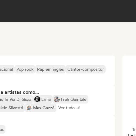
acional
Pop rock
Rap em inglês
Cantor-compositor
 artistas como...
o In Via Di Gioia
Ernia
Frah Quintale
iele Silvestri
Max Gazzé
Ver tudo +2
as
T
Tast