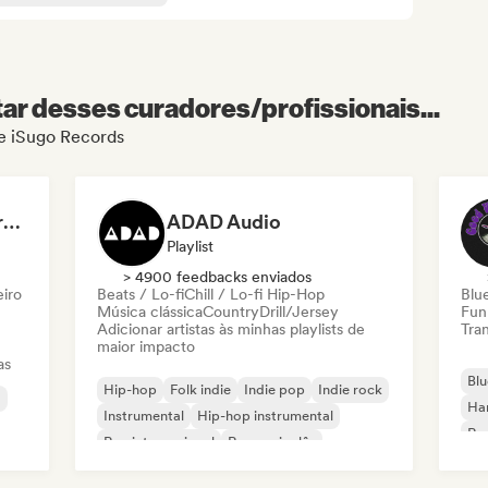
r desses curadores/profissionais...
de iSugo Records
Dreamers Island Entertainment
ADAD Audio
Playlist
> 4900 feedbacks enviados
eiro
Beats / Lo-fi
Chill / Lo-fi Hip-Hop
Blu
Música clássica
Country
Drill/Jersey
Fun
Adicionar artistas às minhas playlists de
Tran
maior impacto
as
Blu
Hip-hop
Folk indie
Indie pop
Indie rock
a
Ha
Instrumental
Hip-hop instrumental
Roc
Rap internacional
Rap em inglês
Roc