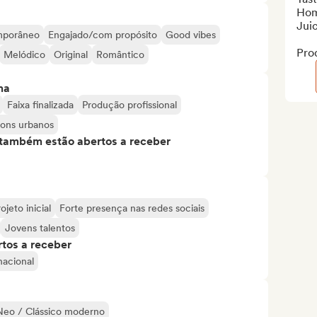
Hom
Juic
mporâneo
Engajado/com propósito
Good vibes
Pro
Melódico
Original
Romântico
ma
Faixa finalizada
Produção profissional
ons urbanos
s também estão abertos a receber
ojeto inicial
Forte presença nas redes sociais
Jovens talentos
tos a receber
nacional
Neo / Clássico moderno