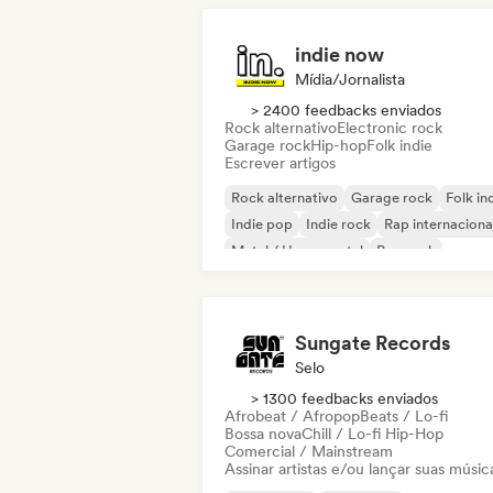
indie now
Mídia/Jornalista
> 2400 feedbacks enviados
Rock alternativo
Electronic rock
Garage rock
Hip-hop
Folk indie
Escrever artigos
Rock alternativo
Garage rock
Folk in
Indie pop
Indie rock
Rap internaciona
Metal / Heavy metal
Pop rock
Sungate Records
Selo
> 1300 feedbacks enviados
Afrobeat / Afropop
Beats / Lo-fi
Bossa nova
Chill / Lo-fi Hip-Hop
Comercial / Mainstream
Assinar artistas e/ou lançar suas músic