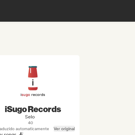
iSugo Records
Selo
40
raduzido automaticamente
Ver original
y songs. 🍝
