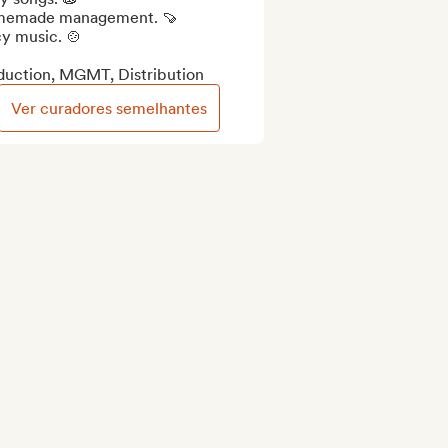
emade management. 🍠

y music. 🍲

duction, MGMT, Distribution
Ver curadores semelhantes