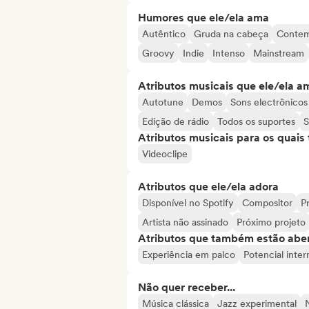
Humores que ele/ela ama
Autêntico
Gruda na cabeça
Conte
Groovy
Indie
Intenso
Mainstream
Atributos musicais que ele/ela a
Autotune
Demos
Sons electrônicos
Edição de rádio
Todos os suportes
S
Atributos musicais para os quai
Videoclipe
Atributos que ele/ela adora
Disponível no Spotify
Compositor
Pr
Artista não assinado
Próximo projeto
Atributos que também estão aber
Experiência em palco
Potencial inter
Não quer receber...
Música clássica
Jazz experimental