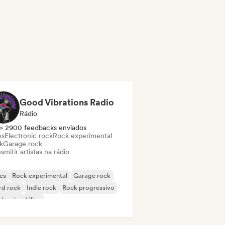
Good Vibrations Radio
Rádio
> 2900 feedbacks enviados
es
Electronic rock
Rock experimental
k
Garage rock
smitir artistas na rádio
es
Rock experimental
Garage rock
rd rock
Indie rock
Rock progressivo
k psicodélico
k & Roll / Rock Clássico