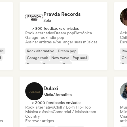
Pravda Records
Selo
> 800 feedbacks enviados
Rock alternativo
Dream pop
Eletrônica
Aci
Garage rock
Indie pop
Chil
Assinar artistas e/ou lançar suas músicas
Escr
die
Rock alternativo
Dream pop
Roc
l
Garage rock
New wave
Pop soul
Chi
Reggae
Shoegaze
Soul
Co
Di
Dulaxi
Mídia/Jornalista
> 3000 feedbacks enviados
Rock alternativo
Chill / Lo-fi Hip-Hop
Mús
Música clássica
Comercial / Mainstream
Mús
Country
Cri
as
Escrever artigos
arti