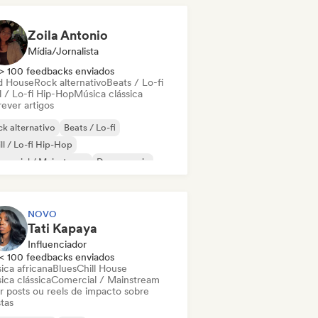
Zoila Antonio
Mídia/Jornalista
> 100 feedbacks enviados
d House
Rock alternativo
Beats / Lo-fi
l / Lo-fi Hip-Hop
Música clássica
ever artigos
k alternativo
Beats / Lo-fi
ll / Lo-fi Hip-Hop
mercial / Mainstream
Dance music
sco
Dream pop
House music
NOVO
Tati Kapaya
Influenciador
< 100 feedbacks enviados
ica africana
Blues
Chill House
ica clássica
Comercial / Mainstream
ar posts ou reels de impacto sobre
stas