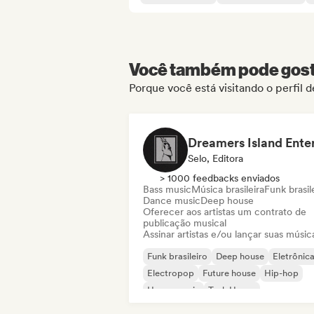
Você também pode gosta
Porque você está visitando o perfil 
Selo, Editora
> 1000 feedbacks enviados
Bass music
Música brasileira
Funk brasil
Dance music
Deep house
Oferecer aos artistas um contrato de
publicação musical
Assinar artistas e/ou lançar suas músic
Funk brasileiro
Deep house
Eletrônic
Electropop
Future house
Hip-hop
House music
Tech House