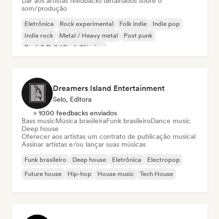
Dar aos artistas feedbacks detalhados sobre o
som/produção
Eletrônica
Rock experimental
Folk indie
Indie pop
Indie rock
Metal / Heavy metal
Post punk
Rock & Roll / Rock Clássico
Dreamers Island Entertainment
Selo, Editora
> 1000 feedbacks enviados
Bass music
Música brasileira
Funk brasileiro
Dance music
Deep house
Oferecer aos artistas um contrato de publicação musical
Assinar artistas e/ou lançar suas músicas
Funk brasileiro
Deep house
Eletrônica
Electropop
Future house
Hip-hop
House music
Tech House