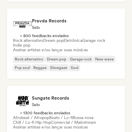
Pravda Records
Selo
> 800 feedbacks enviados
Rock alternativo
Dream pop
Eletrônica
Garage rock
Indie pop
Assinar artistas e/ou lançar suas músicas
Rock alternativo
Dream pop
Garage rock
New wave
Pop soul
Reggae
Shoegaze
Soul
Sungate Records
Selo
> 1300 feedbacks enviados
Afrobeat / Afropop
Beats / Lo-fi
Bossa nova
Chill / Lo-fi Hip-Hop
Comercial / Mainstream
Assinar artistas e/ou lançar suas músicas