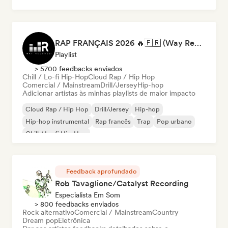
RAP FRANÇAIS 2026 🔥🇫🇷 (Way Records)
Playlist
> 5700 feedbacks enviados
Chill / Lo-fi Hip-Hop
Cloud Rap / Hip Hop
Comercial / Mainstream
Drill/Jersey
Hip-hop
Adicionar artistas às minhas playlists de maior impacto
Cloud Rap / Hip Hop
Drill/Jersey
Hip-hop
Hip-hop instrumental
Rap francês
Trap
Pop urbano
Chill / Lo-fi Hip-Hop
Feedback aprofundado
Rob Tavaglione/Catalyst Recording
Especialista Em Som
> 800 feedbacks enviados
Rock alternativo
Comercial / Mainstream
Country
Dream pop
Eletrônica