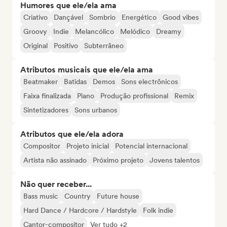
Humores que ele/ela ama
Criativo
Dançável
Sombrio
Energético
Good vibes
Groovy
Indie
Melancólico
Melódico
Dreamy
Original
Positivo
Subterrâneo
Atributos musicais que ele/ela ama
Beatmaker
Batidas
Demos
Sons electrônicos
Faixa finalizada
Piano
Produção profissional
Remix
Sintetizadores
Sons urbanos
Atributos que ele/ela adora
Compositor
Projeto inicial
Potencial internacional
Artista não assinado
Próximo projeto
Jovens talentos
Não quer receber...
Bass music
Country
Future house
Hard Dance / Hardcore / Hardstyle
Folk indie
Cantor-compositor
Ver tudo +2