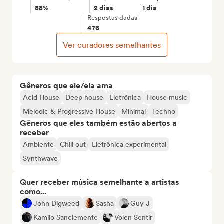
88%
2 dias
1 dia
Respostas dadas
476
Ver curadores semelhantes
Gêneros que ele/ela ama
Acid House
Deep house
Eletrônica
House music
Melodic & Progressive House
Minimal
Techno
Gêneros que eles também estão abertos a
receber
Ambiente
Chill out
Eletrônica experimental
Synthwave
Quer receber música semelhante a artistas
como...
John Digweed
Sasha
Guy J
Kamilo Sanclemente
Volen Sentir