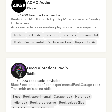
ADAD Audio
Playlist
> 4900 feedbacks enviados
Beats / Lo-fi
Chill / Lo-fi Hip-Hop
Música clássica
Country
Drill/Jersey
Adicionar artistas às minhas playlists de maior impacto
Hip-hop
Folk indie
Indie pop
Indie rock
Instrumental
Hip-hop instrumental
Rap internacional
Rap em inglês
Good Vibrations Radio
Rádio
> 2900 feedbacks enviados
Blues
Electronic rock
Rock experimental
Funk
Garage rock
Transmitir artistas na rádio
Blues
Rock experimental
Garage rock
Hard rock
Indie rock
Rock progressivo
Rock psicodélico
Rock & Roll / Rock Clássico