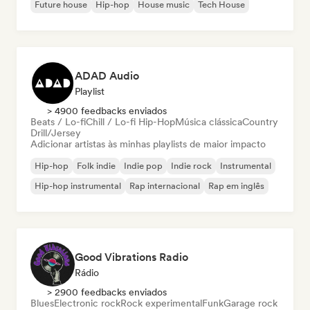
Future house
Hip-hop
House music
Tech House
ADAD Audio
Playlist
> 4900 feedbacks enviados
Beats / Lo-fi
Chill / Lo-fi Hip-Hop
Música clássica
Country
Drill/Jersey
Adicionar artistas às minhas playlists de maior impacto
Hip-hop
Folk indie
Indie pop
Indie rock
Instrumental
Hip-hop instrumental
Rap internacional
Rap em inglês
Good Vibrations Radio
Rádio
> 2900 feedbacks enviados
Blues
Electronic rock
Rock experimental
Funk
Garage rock