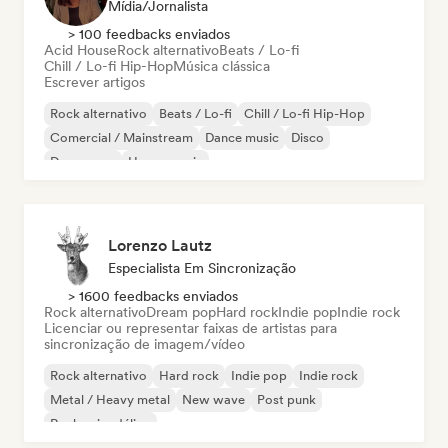
Mídia/Jornalista
> 100 feedbacks enviados
Acid House
Rock alternativo
Beats / Lo-fi
Chill / Lo-fi Hip-Hop
Música clássica
Escrever artigos
Rock alternativo
Beats / Lo-fi
Chill / Lo-fi Hip-Hop
Comercial / Mainstream
Dance music
Disco
Dream pop
House music
Lorenzo Lautz
Especialista Em Sincronização
> 1600 feedbacks enviados
Rock alternativo
Dream pop
Hard rock
Indie pop
Indie rock
Licenciar ou representar faixas de artistas para
sincronização de imagem/vídeo
Rock alternativo
Hard rock
Indie pop
Indie rock
Metal / Heavy metal
New wave
Post punk
Rock psicodélico