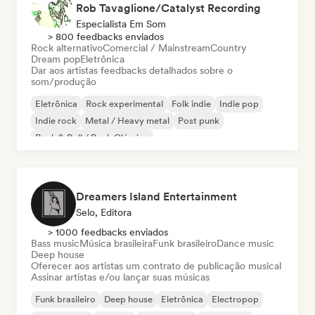
Rob Tavaglione/Catalyst Recording
Especialista Em Som
> 800 feedbacks enviados
Rock alternativo
Comercial / Mainstream
Country
Dream pop
Eletrônica
Dar aos artistas feedbacks detalhados sobre o
som/produção
Eletrônica
Rock experimental
Folk indie
Indie pop
Indie rock
Metal / Heavy metal
Post punk
Rock & Roll / Rock Clássico
Dreamers Island Entertainment
Selo, Editora
> 1000 feedbacks enviados
Bass music
Música brasileira
Funk brasileiro
Dance music
Deep house
Oferecer aos artistas um contrato de publicação musical
Assinar artistas e/ou lançar suas músicas
Funk brasileiro
Deep house
Eletrônica
Electropop