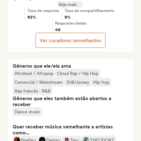
Veja mais
Taxa de resposta
Taxa de compartilhamento
82%
9%
Respostas dadas
46
Ver curadores semelhantes
Gêneros que ele/ela ama
Afrobeat / Afropop
Cloud Rap / Hip Hop
Comercial / Mainstream
Drill/Jersey
Hip-hop
Rap francês
R&B
Gêneros que eles também estão abertos a
receber
Dance music
Quer receber música semelhante a artistas
como...
Nekfeu
Damso
Tayc
THEODORT