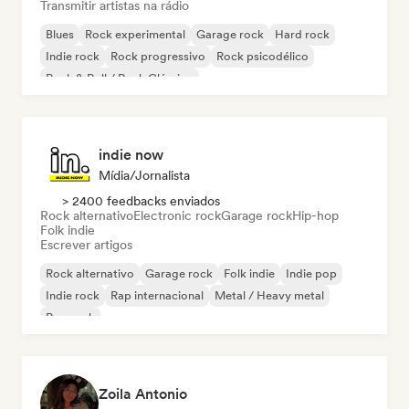
Transmitir artistas na rádio
Blues
Rock experimental
Garage rock
Hard rock
Indie rock
Rock progressivo
Rock psicodélico
Rock & Roll / Rock Clássico
indie now
Mídia/Jornalista
> 2400 feedbacks enviados
Rock alternativo
Electronic rock
Garage rock
Hip-hop
Folk indie
Escrever artigos
Rock alternativo
Garage rock
Folk indie
Indie pop
Indie rock
Rap internacional
Metal / Heavy metal
Pop rock
Zoila Antonio