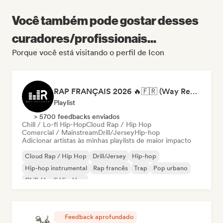
Você também pode gostar desses
curadores/profissionais...
Porque você está visitando o perfil de Icon
RAP FRANÇAIS 2026 🔥🇫🇷 (Way Records)
Playlist
> 5700 feedbacks enviados
Chill / Lo-fi Hip-Hop
Cloud Rap / Hip Hop
Comercial / Mainstream
Drill/Jersey
Hip-hop
Adicionar artistas às minhas playlists de maior impacto
Cloud Rap / Hip Hop
Drill/Jersey
Hip-hop
Hip-hop instrumental
Rap francês
Trap
Pop urbano
Chill / Lo-fi Hip-Hop
Feedback aprofundado